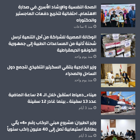
الصحة النفسية والإرشاد الأسري في صدارة
الاهتمام.. احتفالية لتخريج دفعات الماجستير
والدكتوراه
منذ 6 ساعات
الوكالة المصرية للشراكة من أجل التنمية ترسل
شحنة ثانية من المساعدات الطبية إلى جمهورية
الكونغو الديمقراطية
منذ يوم واحد
وزير الخارجية يلتقي السكرتير التنفيذي لتجمع دول
الساحل والصحراء
منذ يوم واحد
ميناء_دمياط استقبل خلال الـ 24 ساعة الماضية
عدد 13 سفينة .. بينما غادر 12 سفينة
منذ 3 أيام
وزير الطيران: مشروع مبني الركاب رقم «4» يأتي
بطاقة استيعابية تصل إلى 40 مليون راكب سنوياً
منذ 3 أيام