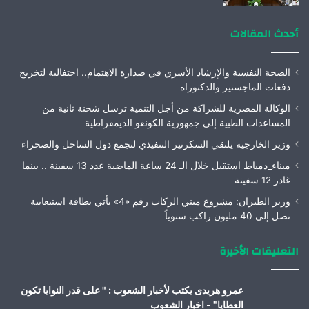
أحدث المقالات
الصحة النفسية والإرشاد الأسري في صدارة الاهتمام.. احتفالية لتخريج
دفعات الماجستير والدكتوراه
الوكالة المصرية للشراكة من أجل التنمية ترسل شحنة ثانية من
المساعدات الطبية إلى جمهورية الكونغو الديمقراطية
وزير الخارجية يلتقي السكرتير التنفيذي لتجمع دول الساحل والصحراء
ميناء_دمياط استقبل خلال الـ 24 ساعة الماضية عدد 13 سفينة .. بينما
غادر 12 سفينة
وزير الطيران: مشروع مبني الركاب رقم «4» يأتي بطاقة استيعابية
تصل إلى 40 مليون راكب سنوياً
التعليقات الأخيرة
عمرو هريدى يكتب لأخبار الشعوب : " على قدر النوايا تكون
العطايا" - اخبار الشعوب