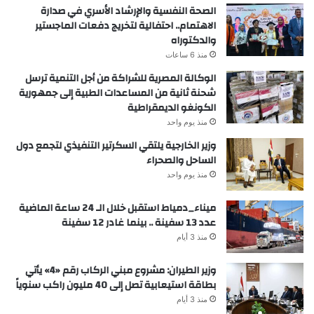
الصحة النفسية والإرشاد الأسري في صدارة
الاهتمام.. احتفالية لتخريج دفعات الماجستير
والدكتوراه
منذ 6 ساعات
الوكالة المصرية للشراكة من أجل التنمية ترسل
شحنة ثانية من المساعدات الطبية إلى جمهورية
الكونغو الديمقراطية
منذ يوم واحد
وزير الخارجية يلتقي السكرتير التنفيذي لتجمع دول
الساحل والصحراء
منذ يوم واحد
ميناء_دمياط استقبل خلال الـ 24 ساعة الماضية
عدد 13 سفينة .. بينما غادر 12 سفينة
منذ 3 أيام
وزير الطيران: مشروع مبني الركاب رقم «4» يأتي
بطاقة استيعابية تصل إلى 40 مليون راكب سنوياً
منذ 3 أيام