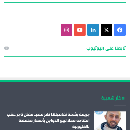
ف
X
ل
ي
ا
ي
ي
و
ن
تابعنا على اليوتيوب
س
ن
ت
س
ب
ك
ي
ت
و
د
و
ق
ك
إ
ب
ر
الاكثر شعبية
ن
ا
م
جريمة بشعة تفاصيلها تهز مصر.. مقتل تاجر عقب
افتتاحه محلا لبيع الدواجن بأسعار مخفضة
بالقليوبية.