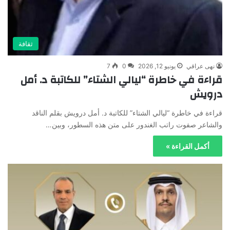
ثقافة
نهى عراقي
يونيو 12, 2026
0
7
قراءة في خاطرة “ليالي الشتاء” للكاتبة د. أمل
درويش
قراءة في خاطرة “ليالي الشتاء” للكاتبة د. أمل درويش بقلم الناقد
والشاعر صفوت راتب الغندور على متن هذه السطور، وبين…
أكمل القراءة »