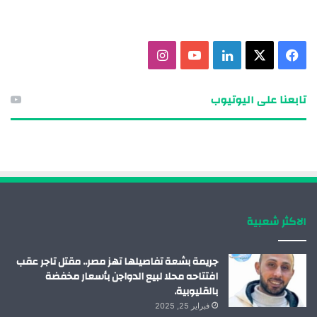
ف
X
ل
ي
ا
ي
ي
و
ن
تابعنا على اليوتيوب
س
ن
ت
س
ب
ك
ي
ت
و
د
و
ق
ك
إ
ب
ر
الاكثر شعبية
ن
ا
م
جريمة بشعة تفاصيلها تهز مصر.. مقتل تاجر عقب
افتتاحه محلا لبيع الدواجن بأسعار مخفضة
بالقليوبية.
فبراير 25, 2025