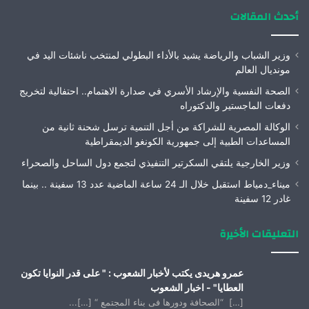
أحدث المقالات
وزير الشباب والرياضة يشيد بالأداء البطولي لمنتخب ناشئات اليد في
مونديال العالم
الصحة النفسية والإرشاد الأسري في صدارة الاهتمام.. احتفالية لتخريج
دفعات الماجستير والدكتوراه
الوكالة المصرية للشراكة من أجل التنمية ترسل شحنة ثانية من
المساعدات الطبية إلى جمهورية الكونغو الديمقراطية
وزير الخارجية يلتقي السكرتير التنفيذي لتجمع دول الساحل والصحراء
ميناء_دمياط استقبل خلال الـ 24 ساعة الماضية عدد 13 سفينة .. بينما
غادر 12 سفينة
التعليقات الأخيرة
عمرو هريدى يكتب لأخبار الشعوب : " على قدر النوايا تكون
العطايا" - اخبار الشعوب
[…] “الصحافة ودورها فى بناء المجتمع “ […]...