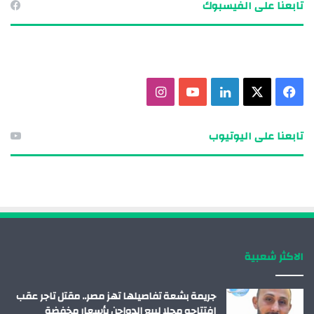
تابعنا على الفيسبوك
ف
X
ل
ي
ا
ي
ي
و
ن
تابعنا على اليوتيوب
س
ن
ت
س
ب
ك
ي
ت
و
د
و
ق
ك
إ
ب
ر
الاكثر شعبية
ن
ا
م
جريمة بشعة تفاصيلها تهز مصر.. مقتل تاجر عقب
افتتاحه محلا لبيع الدواجن بأسعار مخفضة