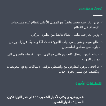
أحدث المقالات
وزير الخارجية يبحث هاتفياً مع الممثل الأعلى لقطاع غزة مستجدات
الأوضاع في القطاع
وزير الخارجية يتلقى اتصالا هاتفيا من نظيره التركي
صالح موطلو شن ينعى دياب اللوح: فقدتُ أخًا وصديقًا عزيزًا.. ورحل
دبلوماسي مخلص لفلسطين
حسام الدين بريطل كاتب وروائي جزائري.. من الكيمياء والبترول إلى
دهاليز الرواية
عراقجي يرهن التفاوض مع واشنطن بوقف الانتهاكات ودفع التعويضات
ويكشف عن مسار بحري جديد
التعليقات الأخيرة
عمرو هريدى يكتب لأخبار الشعوب : " على قدر النوايا تكون
العطايا" - اخبار الشعوب