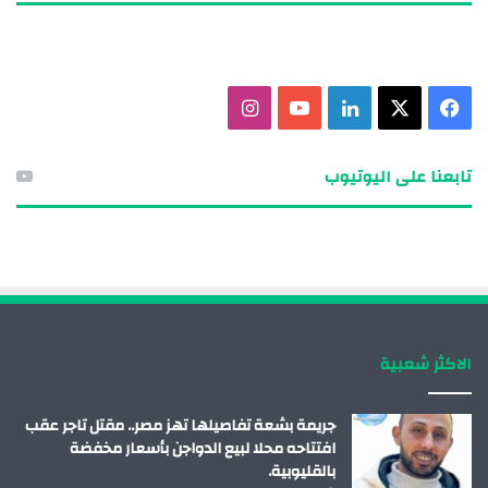
ف
X
ل
ي
ا
ي
ي
و
ن
تابعنا على اليوتيوب
س
ن
ت
س
ب
ك
ي
ت
و
د
و
ق
ك
إ
ب
ر
الاكثر شعبية
ن
ا
م
جريمة بشعة تفاصيلها تهز مصر.. مقتل تاجر عقب
افتتاحه محلا لبيع الدواجن بأسعار مخفضة
بالقليوبية.