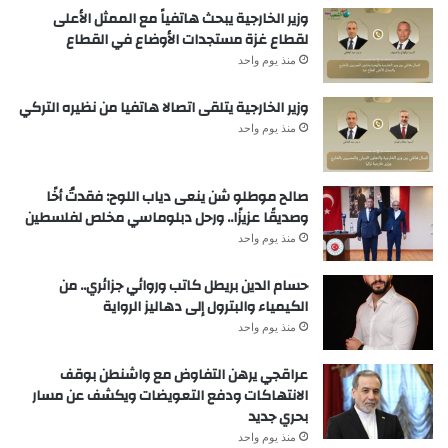
وزير الخارجية يبحث هاتفياً مع الممثل الأعلى
لقطاع غزة مستجدات الأوضاع في القطاع
منذ يوم واحد
وزير الخارجية يتلقى اتصالا هاتفيا من نظيره التركي
منذ يوم واحد
صالح موطلو شن ينعى دياب اللوح: فقدتُ أخًا
وصديقًا عزيزًا.. ورحل دبلوماسي مخلص لفلسطين
منذ يوم واحد
حسام الدين بريطل كاتب وروائي جزائري.. من
الكيمياء والبترول إلى دهاليز الرواية
منذ يوم واحد
عراقجي يرهن التفاوض مع واشنطن بوقف
الانتهاكات ودفع التعويضات ويكشف عن مسار
بحري جديد
منذ يوم واحد