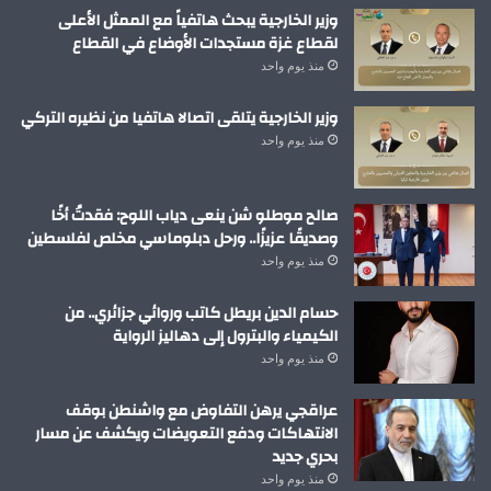
وزير الخارجية يبحث هاتفياً مع الممثل الأعلى
لقطاع غزة مستجدات الأوضاع في القطاع
منذ يوم واحد
وزير الخارجية يتلقى اتصالا هاتفيا من نظيره التركي
منذ يوم واحد
صالح موطلو شن ينعى دياب اللوح: فقدتُ أخًا
وصديقًا عزيزًا.. ورحل دبلوماسي مخلص لفلسطين
منذ يوم واحد
حسام الدين بريطل كاتب وروائي جزائري.. من
الكيمياء والبترول إلى دهاليز الرواية
منذ يوم واحد
عراقجي يرهن التفاوض مع واشنطن بوقف
الانتهاكات ودفع التعويضات ويكشف عن مسار
بحري جديد
منذ يوم واحد