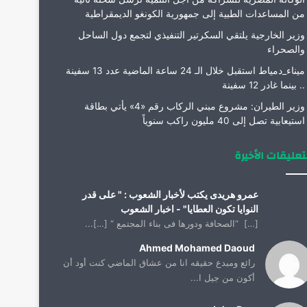
من المساعدات الطبية إلى جمهورية الكونغو الديمقراطية
وزير الخارجية يلتقي السكرتير التنفيذي لتجمع دول الساحل
والصحراء
ميناء_دمياط استقبل خلال الـ 24 ساعة الماضية عدد 13 سفينة
.. بينما غادر 12 سفينة
وزير الطيران: مشروع مبني الركاب رقم «4» يأتي بطاقة
استيعابية تصل إلى 40 مليون راكب سنوياً
تعليقات الأخيرة
عمرو هريدى يكتب لأخبار الشعوب : " على قدر
النوايا تكون العطايا" - اخبار الشعوب
[…] “الصحافة ودورها فى بناء المجتمع “ […]...
Ahmed Mohamed Daoud
رائع ومبدع حقيقه انا من عشاق الماضي كنت أود أن
أكون من جيل ا...