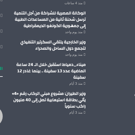
منذ 4 ساعات
الوكالة المصرية للشراكة من أجل التنمية
ترسل شحنة ثانية من المساعدات الطبية
إلى جمهورية الكونغو الديمقراطية
منذ يوم واحد
وزير الخارجية يلتقي السكرتير التنفيذي
لتجمع دول الساحل والصحراء
منذ يوم واحد
ميناء_دمياط استقبل خلال الـ 24 ساعة
ال
الماضية عدد 13 سفينة .. بينما غادر 12
سفينة
منذ 3 أيام
وزير الطيران: مشروع مبني الركاب رقم «4»
يأتي بطاقة استيعابية تصل إلى 40 مليون
راكب سنوياً
منذ 3 أيام