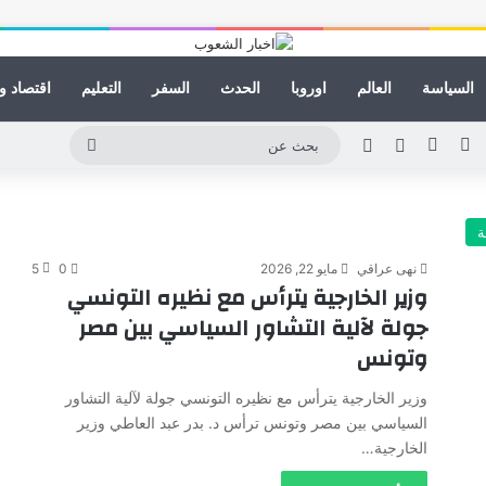
السياسة
العالم
اوروبا
الحدث
السفر
التعليم
اقتصاد و
ينكدإن
يوتيوب
انستقرام
مقال عشوائي
الوضع المظلم
بحث
عن
ة
نهى عراقي
مايو 22, 2026
0
5
وزير الخارجية يترأس مع نظيره التونسي
جولة لآلية التشاور السياسي بين مصر
وتونس
وزير الخارجية يترأس مع نظيره التونسي جولة لآلية التشاور
السياسي بين مصر وتونس ترأس د. بدر عبد العاطي وزير
الخارجية…