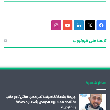
ف
X
ل
ي
ا
ي
ي
و
ن
تابعنا على اليوتيوب
س
ن
ت
س
ب
ك
ي
ت
و
د
و
ق
ك
إ
ب
ر
الاكثر شعبية
ن
ا
م
جريمة بشعة تفاصيلها تهز مصر.. مقتل تاجر عقب
افتتاحه محلا لبيع الدواجن بأسعار مخفضة
بالقليوبية.