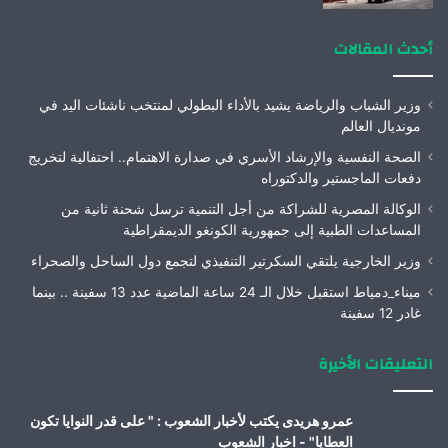
أحدث المقالات
وزير الشباب والرياضة يشيد بالأداء البطولي لمنتخب ناشئات اليد في
مونديال العالم
الصحة النفسية والإرشاد الأسري في صدارة الاهتمام.. احتفالية لتخريج
دفعات الماجستير والدكتوراه
الوكالة المصرية للشراكة من أجل التنمية ترسل شحنة ثانية من
المساعدات الطبية إلى جمهورية الكونغو الديمقراطية
وزير الخارجية يلتقي السكرتير التنفيذي لتجمع دول الساحل والصحراء
ميناء_دمياط استقبل خلال الـ 24 ساعة الماضية عدد 13 سفينة .. بينما
غادر 12 سفينة
التعليقات الأخيرة
عمرو هريدى يكتب لأخبار الشعوب : " على قدر النوايا تكون
العطايا" - اخبار الشعوب