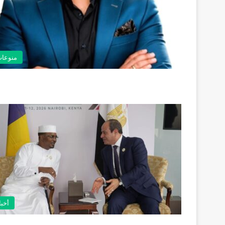
منوعا
أخبا