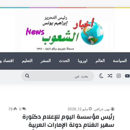
السياسة
العالم
اوروبا
الحدث
السفر
التعليم
اقتصاد و
كدإن
يوتيوب
انستقرام
مقال عشوائي
الوضع المظلم
بحث
عن
نهى عراقي
مايو 12, 2026
0
79
رئيس مؤسسة اليوم للإعلام دكتورة
سهير الغنام دولة الإمارات العربية