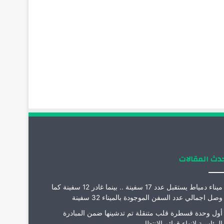
دث المقالات
ميناء دمياط يستقبل عدد 17 سفينة .. بينما غادر 12 سفينة كما
وصل اجمالي عدد السفن الموجودة بالميناء 32 سفينة
أول وحدة قسطرة قلب متنقلة تم تدشينها ضمن المبادرة
الرئاسية لإنهاء قوائم الانتظار