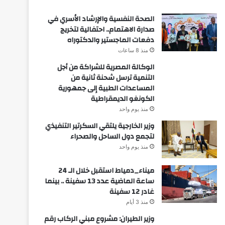
الصحة النفسية والإرشاد الأسري في
صدارة الاهتمام.. احتفالية لتخريج
دفعات الماجستير والدكتوراه
منذ 8 ساعات
الوكالة المصرية للشراكة من أجل
التنمية ترسل شحنة ثانية من
المساعدات الطبية إلى جمهورية
الكونغو الديمقراطية
منذ يوم واحد
وزير الخارجية يلتقي السكرتير التنفيذي
لتجمع دول الساحل والصحراء
منذ يوم واحد
ميناء_دمياط استقبل خلال الـ 24
ساعة الماضية عدد 13 سفينة .. بينما
غادر 12 سفينة
منذ 3 أيام
وزير الطيران: مشروع مبني الركاب رقم