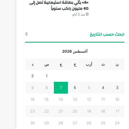
«4» يأتي بطاقة استيعابية تصل إلى
40 مليون راكب سنوياً
منذ 3 أيام
ابحث حسب التاريخ
أغسطس 2026
ن
ث
أرب
خ
ج
س
د
2
1
9
8
7
6
5
4
3
16
15
14
13
12
11
10
23
22
21
20
19
18
17
30
29
28
27
26
25
24