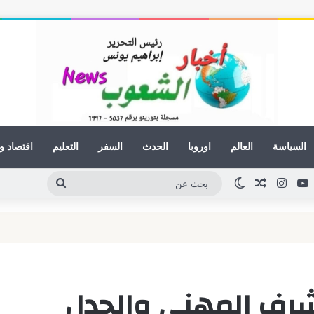
السياسة
العالم
اوروبا
الحدث
السفر
التعليم
اقتصاد و
نكدإن
يوتيوب
انستقرام
مقال عشوائي
الوضع المظلم
بحث
عن
شرف المهني والجدل