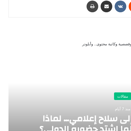
‏Reddit
‏VKontakte
مشاركة عبر البريد
طباعة
صصية وكاتبة محتوى.. وأبلودر
رأ التالي
مقالات
منذ 7 أيام
لى سلاح إعلامي… لماذا
ا اشتد حضوره الدولي؟