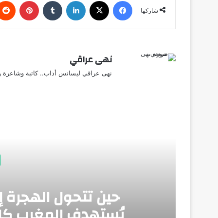
فيسبوك
X
لينكدإن
‏Tumblr
بينتيريست
شاركها
نهى عراقي
نهى عراقي ليسانس أداب.. كاتبة وشاعرة وق
أق
حين تتحول الهجرة إ
يُستهدف المغرب كلم