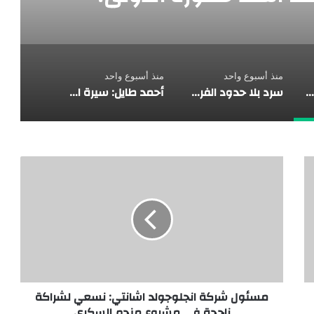
منذ أسبوع واحد
منذ أسبوع واحد
حين تتحول الهجرة إلى سلاح إعلامي… لماذا يُستهدف المغرب كلما اشتد حضوره الدولي؟
سرد بلا حدود الفرسان الثلاثة بلا خيول
أحمد طايل: سيرة الإبداع ومسارات الوعي
مسئول شركة انجلوجولد اشانتي: نسعي لشراكة
ناجحة في مشروع منجم السكري