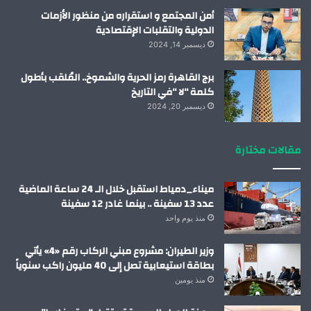
أمن المجتمع و استقراره من منظور الأزمات
الدولية والتقلبات الإقتصادية
ديسمبر 14, 2024
برج القاهرة رمز الحرية والشموخ.. المُلقب بأطول
كلمة “لا “في التاريخ
ديسمبر 20, 2024
مقالات مختارة
ميناء_دمياط استقبل خلال الـ 24 ساعة الماضية
عدد 13 سفينة .. بينما غادر 12 سفينة
منذ يوم واحد
وزير الطيران: مشروع مبني الركاب رقم «4» يأتي
بطاقة استيعابية تصل إلى 40 مليون راكب سنوياً
منذ يومين