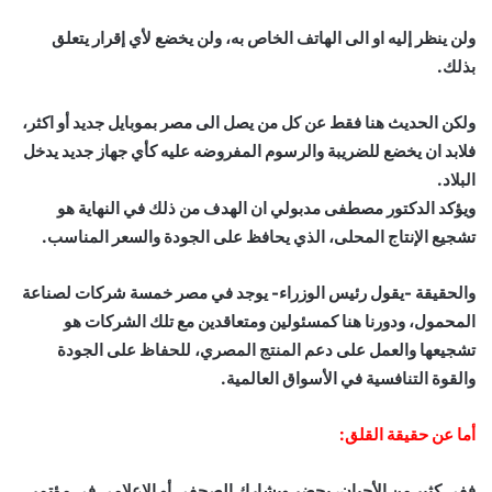
ولن ينظر إليه او الى الهاتف الخاص به، ولن يخضع لأي إقرار يتعلق
بذلك.
ولكن الحديث هنا فقط عن كل من يصل الى مصر بموبايل جديد أو اكثر،
فلابد ان يخضع للضريبة والرسوم المفروضه عليه كأي جهاز جديد يدخل
البلاد.
ويؤكد الدكتور مصطفى مدبولي ان الهدف من ذلك في النهاية هو
تشجيع الإنتاج المحلى، الذي يحافظ على الجودة والسعر المناسب.
والحقيقة -يقول رئيس الوزراء- يوجد في مصر خمسة شركات لصناعة
المحمول، ودورنا هنا كمسئولين ومتعاقدين مع تلك الشركات هو
تشجيعها والعمل على دعم المنتج المصري، للحفاظ على الجودة
والقوة التنافسية في الأسواق العالمية.
أما عن حقيقة القلق:
ففي كثير من الأحيان، يحضر ويشارك الصحفي أو الإعلامي في مؤتمر