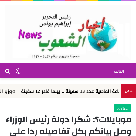
بح
الوضع ا
القائمة
وزير الطيران: مشروع مبني الركاب رقم «4
عاجل
مقالات
موبايلات؟: شكرا دولة رئيس الوزراء
وصل بيانكم بكل تفاصيله ردا على