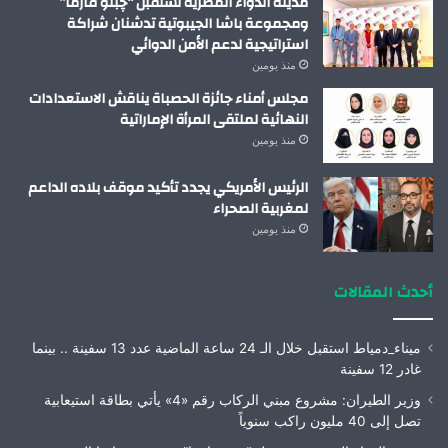
مدينة الدواء المصرية تستقبل “چبتو فارما”
ومجموعة باشا الجيبوتية تدشنان شراكة
استراتيجية لدعم الأمن الدوائي
منذ يومين
مجلس أمناء جائزة الحصباة يناقش الاستعدادات
النهائية لملتقى المرأة الإماراتية
منذ يومين
الرئيس الأمريكي يجدد تأكيد موقف بلاده الداعم
لمغربية الصحراء
منذ يومين
أحدث المقالات
ميناء_دمياط استقبل خلال الـ 24 ساعة الماضية عدد 13 سفينة .. بينما
غادر 12 سفينة
وزير الطيران: مشروع مبني الركاب رقم «4» يأتي بطاقة استيعابية
تصل إلى 40 مليون راكب سنوياً