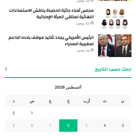
منذ يومين
مجلس أمناء جائزة الحصباة يناقش الاستعدادات
النهائية لملتقى المرأة الإماراتية
منذ يومين
الرئيس الأمريكي يجدد تأكيد موقف بلاده الداعم
لمغربية الصحراء
منذ يومين
ابحث حسب التاريخ
أغسطس 2026
ن
ث
أرب
خ
ج
س
د
2
1
9
8
7
6
5
4
3