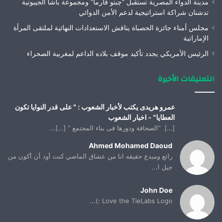
مدينة الدواء المصرية تستقبل “چبتو فارما” ومجموعة باشا الجيبوتية
تدشنان شراكة استراتيجية لدعم الأمن الدوائي
مجلس أمناء جائزة الحصباة يناقش الاستعدادات النهائية لملتقى المرأة
الإماراتية
الرئيس الأمريكي يجدد تأكيد موقف بلاده الداعم لمغربية الصحراء
التعليقات الأخيرة
عمرو هريدى يكتب لأخبار الشعوب : " على قدر النوايا تكون
العطايا" - اخبار الشعوب
[…] “الصحافة ودورها فى بناء المجتمع “ […]...
Ahmed Mohamed Daoud
رائع ومبدع حقيقه انا من عشاق الماضي كنت أود أن أكون من
جيل ا...
John Doe
Love the TieLabs Logo :)...