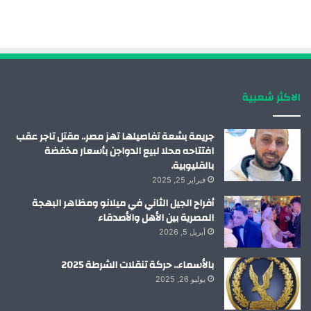
ب
ك
ي
ت
و
د
و
ق
ك
إ
ب
ر
الاكثر شعبية
ن
ا
م
جريمة بشعة تفاصيلها تهز مصر.. مقتل تاجر عقب
افتتاحه محلا لبيع الدواجن بأسعار مخفضة
بالقليوبية.
فبراير 25, 2025
أفراح الجيل الثاني في ميلانو ومظاهر البهجة
المصرية بين الأهل والأصدقاء
أبريل 5, 2026
بالأسماء.. حركة تنقلات الشرطة 2025
يوليو 26, 2025