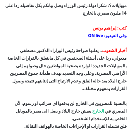
موبايلات؟: شكرا دولة رئيس الوزراء وصل بيانكم بكل تفاصيله ردا على
14 مليون مصري بالخارج
كتب: إبراهيم يونس
وفي الفيديو: ON live
أخبار الشعوب
.. يعلنها صراحة رئيس الوزاراء الدكتور مصطفى
مدبولي، ردا على أسئلة الصحفيين في كل مايتعلق بالقرارات الخاصة
بالموبايلات الجديدة الوارده بصحبة المواطنين حال وصولهم إلى
الأراضي المصرية، وعلى وجه التحديد بهدف طمأنة جموع المصريين
خارج البلاد بعد حالة القلق وعدم الارتياح التى إنتابتهم نتيجة وصول
القرارات بمفهوم مختلف.
بالنسبة للمصريين في الخارج لن يدفعوا اي ضرائب او رسوم، لأن
المصري في
الخارج
يعيش خارج البلاد و يصل الى مصر بالموبايل
الخاص به للإستخدام الشخصى،
فلن تشمله القرارات او الإجراءات الخاصة بالهواتف النقالة.