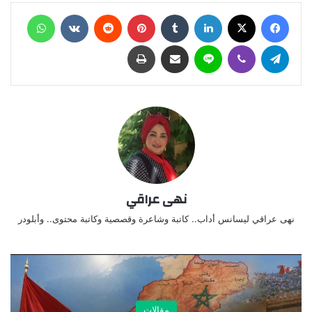
فيسبوك
X
لينكدإن
‏Tumblr
بينتيريست
‏Reddit
‏VKontakte
واتساب
تيلقرام
ڤايبر
لاين
مشاركة عبر البريد
طباعة
نهى عراقي
نهى عراقي ليسانس أداب.. كاتبة وشاعرة وقصصية وكاتبة محتوى.. وأبلودر