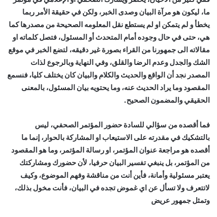
ما، ليكون هو مرآة البيان وصدى الخبر، ولكن في حقيقة الأمر ربما
يخطأ و لم يتمكن او لم يستطع نقل المعلومه الصحيحة من مصدرها كما
هي، حتى في حال وجوده أمام المتحدث أو المسئول، فتصل كلماته او
مقالاته الى جمهورنا من القراء بصورة غير دقيقه، لتضع الخبر في موقع
الشك والجدل وعدم الرضا والقلق، وفي النهاية وبالرجوع لذات
المصدر نجد أن الواقع والحديث والكلام والبيان كان يختلف كليا، فنسمع
المقصود وما يراد الحديث عنه، وما يحتويه بيان المسئول، بالمعنى
الحقيقي والمضمون الصحيح.
فما أقصده من سؤالي للسادة حضور المؤتمر الصحفي، ليس
بالتشكيك في مقدرته على الاستيعاب او المشاركة بالحوار، إنما ما
أقصده هو مراجعة عنوان المؤتمر، او رسالة المؤتمر، وما هو المقصود
من المؤتمر، بل ينبغي تفسير البيان حرفيا، لأن حضورك ومشاركتك
يعتبر مسئولية وأمانة، فأين أنت من مناقشة وفهم الموضوع، وكيف
لاتتعرف ولا تسأل عن اي غموض تجده في البيان، فأنت مخول بذلك،
وتمثل جمهور عريض