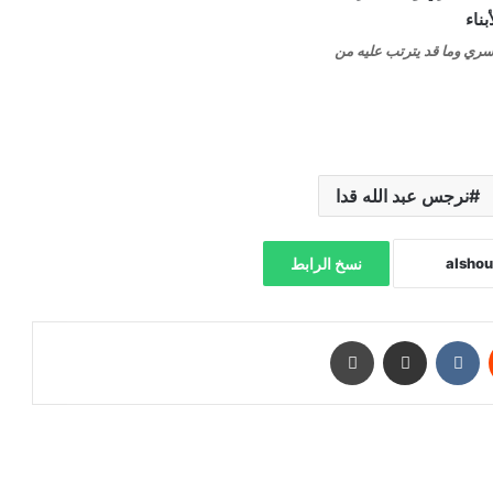
سري وما قد يترتب عليه من
نرجس عبد الله قدا
نسخ الرابط
‏Reddit
‏VKontakte
مشاركة عبر البريد
طباعة