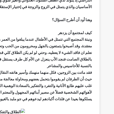
الدراسي إذ يتولد لدي الطفل السلوك العدواني والغير سوي و
الأساسيان والذي يتمثل في الزوج والزوجة في إختيار الإستق
وهنا أود أن أطرح السؤال؟
كيف لمجتمع أن يزدهر
ونبتة المجتمع التي تتمثل في الأطفال عندما يبلغوا من العمر 
معقدة، وقد أصبحوا يتمتعون بالجهل ومحرومون من الحب وتحم
نعلم ان فاقد الشيء لا يعطيه، وحتي لو لم يكن الطلاق كلي ق
بالطلاق الصامت فنجد الأب ينعزل عن الأم كل طرف يستقل ف
بالنسبة للأحاسيس والمشاعر
فقد ماتت بين الزوجين، فكل منهما منهمك وأسير هاتفه النقال 
حيث أن الطرفان لم يقوموا بتحمل بعضهم ومحاولة معالجة م
غلب عليهم طابع الأنانية والتفرد والتفكير بالسعادة الوهمية ا
لأهوائهم الشخصية فضلاً عن مصير أبنائهم المجهول والمعتم ال
يسلكوها بعيدا عن فلذات أكبادهم ليدعوهم في جو ملبد بالغي