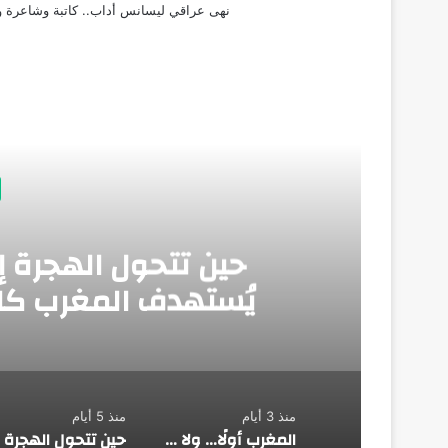
نهى عراقي ليسانس أداب.. كاتبة وشاعرة وق
أق
حين تتحول الهجرة إ
يُستهدف المغرب كلم
منذ 3 أيام
منذ 5 أيام
المغرب أولًا… ولا غالب إلا الله