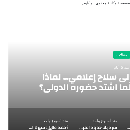
صصية وكاتبة محتوى.. وأبلودر
رأ التالي
مقالات
منذ 5 أيام
لى سلاح إعلامي… لماذا
ا اشتد حضوره الدولي؟
منذ أسبوع واحد
منذ أسبوع واحد
حين تتحول الهجرة إلى سلاح إعلامي… لماذا يُستهدف المغرب كلما اشتد حضوره الدولي؟
سرد بلا حدود الفرسان الثلاثة بلا خيول
أحمد طايل: سيرة الإبداع ومسارات الوعي