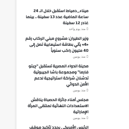
ميناء_دمياط استقبل خلال الـ 24
ساعة الماضية عدد 13 سفينة .. بينما
غادر 12 سفينة
منذ يوم واحد
وزير الطيران: مشروع مبني الركاب رقم
«4» يأتي بطاقة استيعابية تصل إلى
40 مليون راكب سنوياً
منذ يومين
مدينة الدواء المصرية تستقبل “چبتو
فارما” ومجموعة باشا الجيبوتية
تدشنان شراكة استراتيجية لدعم
الأمن الدوائي
منذ يومين
مجلس أمناء جائزة الحصباة يناقش
الاستعدادات النهائية لملتقى المرأة
الإماراتية
منذ يومين
الرئيس الأمريكي يجدد تأكيد موقف