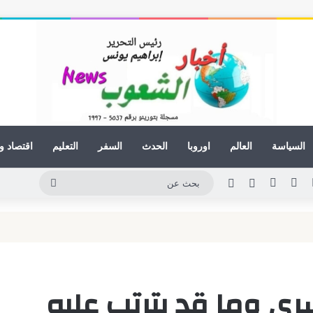
السياسة
العالم
اوروبا
الحدث
السفر
التعليم
اقتصاد و
لينكدإن
يوتيوب
انستقرام
مقال عشوائي
الوضع المظلم
بحث
عن
ري وما قد يترتب عليه