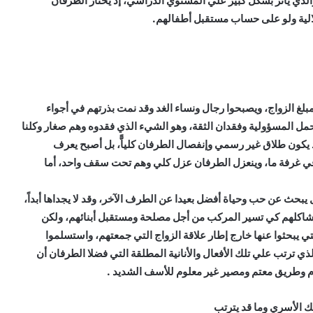
الذي يأثر بشكل كبير علي المستوي الدراسي، إذ يختار الطرفان
لالية ولو على حساب مستقبل أطفالهم.
مبلغ الزواج، ويصبحوا رجال ونساء الغد وقد نمت بذرتهم في أجواء
ل المسؤولية وفقدان الثقة، وهو الشيء الذي فقدوه وهم صغار وكلنا
د يكون طلاق غير رسمي وإنفصال الطرفان كلياًّ، بل أصبح يعرف
ي غرفة ما، وينعزل الطرفان عزل كلي وهم تحت سقف واحد، أما
يبحث عن حب وحياة أفضل بعيدا عن الطرف الآخر، وقد لا يجداها أبداً،
شاكلهم كي تسير المركب من أجل مصلحة ومستقبل أبنائهم، ولكن
لتي يبحثوا عنها خارج إطار علاقة الزواج التي جمعتهم، واستسلموا
ذي ترتب علي تلك الأفعال والأنانية المطلقة التي فضلا الطرفان أن
وم وطريق معتم ومصير غير معلوم للأسف الشديد .