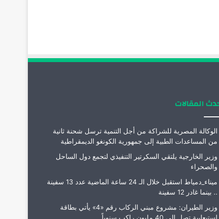
دث المقالات
الوكالة المصرية للشراكة من أجل التنمية ترسل شحنة ثانية
من المساعدات الطبية إلى جمهورية الكونغو الديمقراطية
وزير الخارجية يلتقي السكرتير التنفيذي لتجمع دول الساحل
والصحراء
ميناء_دمياط استقبل خلال الـ 24 ساعة الماضية عدد 13 سفينة
.. بينما غادر 12 سفينة
وزير الطيران: مشروع مبني الركاب رقم «4» يأتي بطاقة
استيعابية تصل إلى 40 مليون راكب سنوياً