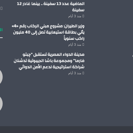
الماضية عدد 13 سفينة .. بينما غادر 12
سفينة
منذ 3 أيام
وزير الطيران: مشروع مبني الركاب رقم «4»
ال
يأتي بطاقة استيعابية تصل إلى 40 مليون
راكب سنوياً
منذ 3 أيام
مدينة الدواء المصرية تستقبل “چبتو
فارما” ومجموعة باشا الجيبوتية تدشنان
شراكة استراتيجية لدعم الأمن الدوائي
منذ 3 أيام