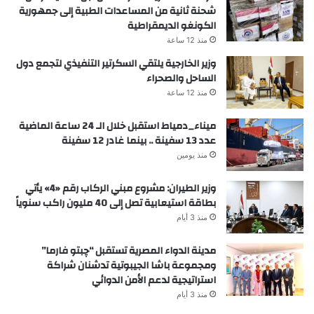
شحنة ثانية من المساعدات الطبية إلى جمهورية
الكونغو الديمقراطية
منذ 12 ساعة
وزير الخارجية يلتقي السكرتير التنفيذي لتجمع دول
الساحل والصحراء
منذ 12 ساعة
ميناء_دمياط استقبل خلال الـ 24 ساعة الماضية
عدد 13 سفينة .. بينما غادر 12 سفينة
منذ يومين
وزير الطيران: مشروع مبني الركاب رقم «4» يأتي
بطاقة استيعابية تصل إلى 40 مليون راكب سنوياً
منذ 3 أيام
مدينة الدواء المصرية تستقبل “چبتو فارما”
ومجموعة باشا الجيبوتية تدشنان شراكة
استراتيجية لدعم الأمن الدوائي
منذ 3 أيام