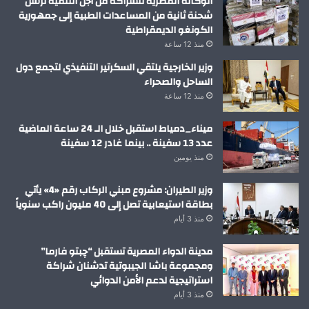
الوكالة المصرية للشراكة من أجل التنمية ترسل
شحنة ثانية من المساعدات الطبية إلى جمهورية
الكونغو الديمقراطية
منذ 12 ساعة
وزير الخارجية يلتقي السكرتير التنفيذي لتجمع دول
الساحل والصحراء
منذ 12 ساعة
ميناء_دمياط استقبل خلال الـ 24 ساعة الماضية
عدد 13 سفينة .. بينما غادر 12 سفينة
منذ يومين
وزير الطيران: مشروع مبني الركاب رقم «4» يأتي
بطاقة استيعابية تصل إلى 40 مليون راكب سنوياً
منذ 3 أيام
مدينة الدواء المصرية تستقبل “چبتو فارما”
ومجموعة باشا الجيبوتية تدشنان شراكة
استراتيجية لدعم الأمن الدوائي
منذ 3 أيام