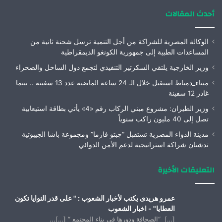
أحدث المقالات
الوكالة المصرية للشراكة من أجل التنمية ترسل شحنة ثانية من
المساعدات الطبية إلى جمهورية الكونغو الديمقراطية
وزير الخارجية يلتقي السكرتير التنفيذي لتجمع دول الساحل والصحراء
ميناء_دمياط استقبل خلال الـ 24 ساعة الماضية عدد 13 سفينة .. بينما
غادر 12 سفينة
وزير الطيران: مشروع مبني الركاب رقم «4» يأتي بطاقة استيعابية
تصل إلى 40 مليون راكب سنوياً
مدينة الدواء المصرية تستقبل “چبتو فارما” ومجموعة باشا الجيبوتية
تدشنان شراكة استراتيجية لدعم الأمن الدوائي
التعليقات الأخيرة
عمرو هريدى يكتب لأخبار الشعوب : " على قدر النوايا تكون
العطايا" - اخبار الشعوب
[…] “الصحافة ودورها فى بناء المجتمع “ […]...