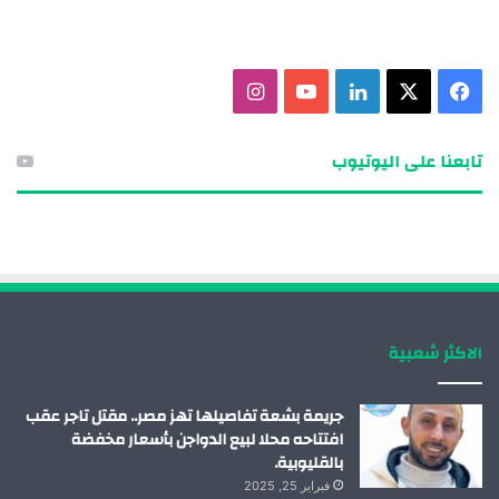
ف
X
ل
ي
ا
ي
ي
و
ن
تابعنا على اليوتيوب
س
ن
ت
س
ب
ك
ي
ت
و
د
و
ق
ك
إ
ب
ر
الاكثر شعبية
ن
ا
م
جريمة بشعة تفاصيلها تهز مصر.. مقتل تاجر عقب
افتتاحه محلا لبيع الدواجن بأسعار مخفضة
بالقليوبية.
فبراير 25, 2025