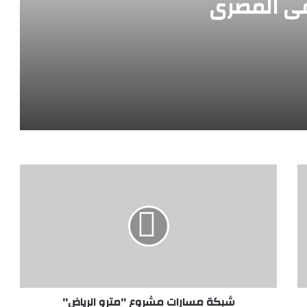
ي المصري
ع المصرفي المصري
للتنمية الشاملة” وآليات تمويل المستهدفات
شبكة مسارات مشروع ''مترو الرياض''