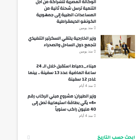
الوكالة المصرية للشراكة من أجل
التنمية ترسل شحنة ثانية من
المساعدات الطبية إلى جمهورية
الكونغو الديمقراطية
منذ يومين
وزير الخارجية يلتقي السكرتير التنفيذي
لتجمع دول الساحل والصحراء
منذ يومين
ميناء_دمياط استقبل خلال الـ 24
ساعة الماضية عدد 13 سفينة .. بينما
غادر 12 سفينة
منذ 4 أيام
وزير الطيران: مشروع مبني الركاب رقم
«4» يأتي بطاقة استيعابية تصل إلى
40 مليون راكب سنوياً
منذ 4 أيام
ابحث حسب التاريخ