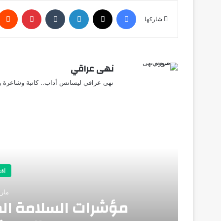
فيسبوك
X
لينكدإن
‏Tumblr
بينتيريست
شاركها
نهى عراقي
نهى عراقي ليسانس أداب.. كاتبة وشاعرة وق
أق
اق
مارس 26
مؤشرات السلامة الم