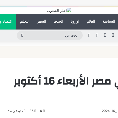
السياسة
العالم
اوروبا
الحدث
السفر
التعليم
اقتصاد و
ينكدإن
يوتيوب
انستقرام
مقال عشوائي
الوضع المظلم
بحث
عن
سعر الذهب اليوم في مصر الأربعاء 16 أكتوبر
202
0
35
دقيقة واحدة