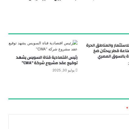
باستثمارات 175 مليون دولار.. رئيس اقتصادية قناة السويس يوقّع مشروعًا جديدًا لمجموعة “أوروجلو جلوبال القابضة” التركية
لاستثمار والمناطق الحرة
ناعة قطر يبحثان ضخ
ة بالسوق المصري
رئيس اقتصادية قناة السويس يشهد
توقيع عقد مشروع شركة “CWA”
يوليو 30, 2025
*