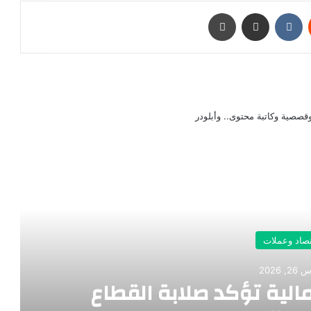
‏Reddit
‏VKontakte
مشاركة عبر البريد
طباعة
صصية وكاتبة محتوى.. وأبلودر
رأ التالي
تصاد وعملات
, 2026
الية تؤكد صلابة القطاع