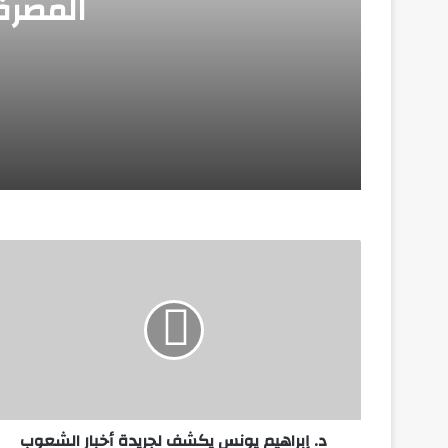
المصرف
مارس 26, 2026
مؤشرات السلامة المالية تؤكد صلابة القطا
فبراير 8, 2026
سلامة الغذاء: إصدار 2492 إذن تصدير لحاصلات زراعية لصالح 1378 شركة
يناير 23, 2026
“المشاط” تستعرض محاور “السردية الوطنية 
د. إبراهيم يونس يكشف لجريدة أخبار الشعوب