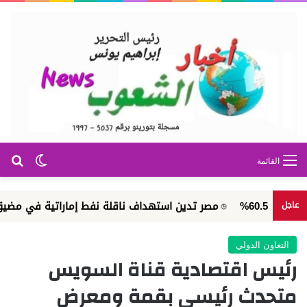
بح
الوضع ا
القائمة
مصر تدين استهداف ناقلة نفط إماراتية في مضيق هرمز
عاجل
التعاون الدولي
رئيس اقتصادية قناة السويس
متحدث رئيسي بقمة ومعرض