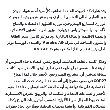
وقد شارك كذلك بهذه الحلقة النقاشية كلٌّ من: أ.د.م شهاب بودن، ،
وزير التعليم العالي التونسي السابق، ود يورغن فريدريش، المبعوث
الوزاري لمشاريع الهيدروجين، بوزارة الشؤون الاقتصادية والمناخ
الألمانية، والسيد توبياس جوتهارت، وزير الدولة للشؤون الاقتصادية
والتنمية الإقليمية والطاقة البافارية، ود هوغلر كلاسن، مدير الطاقة
والشؤون المناخية في شركة Aurobis AG، والسيدة/ كورنيليا مولر
باجل، رئيسة قسم الغاز الأخضر، بشركة VNG AG.
وخلال كلمته بالحلقة النقاشية، أوضح رئيس اقتصادية قناة السويس أن
الهيئة تمتلك قصص نجاح ملهمة في قطاع الوقود الأخضر؛ حيث كانت
سباقة لتدشين أول مشروع للهيدروجين الأخضر خلال قمة المناخ
COP27 في مصر، مشيرًا إلى أنه منذ هذا الوقت أخذت المنطقة
الاقتصادية على عاتقها تقديم أوجه الدعم كافة لتوطين صناعة الوقود
الأخضر والصناعات المغذية والمكملة له، والترويج للفرص الاستثمارية
المتاحة بهذا المجال سواءً الألواح الشمسية أو توربينات الرياح وكذلك
المحللات الكهربائية، وأغشية محطات التحلية، فضلًا عن اتخاذ خطوات