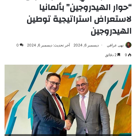
“حوار الهيدروجين” بألمانيا
لاستعراض استراتيجية توطين
الهيدروجين
نهى عراقي
ديسمبر 6, 2024
آخر تحديث: ديسمبر 6, 2024
0
9
2 دقائق