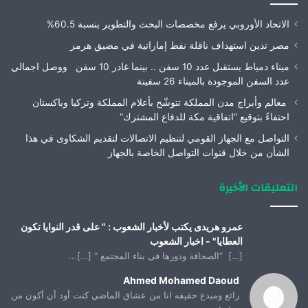
الاتحاد الأوروبي يرفع مخصصات البحث والتطوير بنسبة 60.5%
مصر تدين استهداف ناقلة نفط إماراتية في مضيق هرمز
ميناء دمياط يستقبل عدد 10 سفن .. بينما غادر 10 سفن ووصل اجمالي
عدد السفن الموجودة بالميناء 26 سفينة
معالم وأبراج مدن المملكة تتوشّح بأعلام المملكة وتركيا وباكستان
احتفاءً بتوقيع “اتفاقية مكة للدفاع المشترك”
التواصل مع الجهاز القومي لتنظيم الاتصالات لتقديم الشكاوى في هذا
الشأن من خلال قنوات التواصل الخاصة بالجهاز
التعليقات الأخيرة
عمرو هريدى يكتب لأخبار الشعوب : " على قدر النوايا تكون
العطايا" - اخبار الشعوب
[…] “الصحافة ودورها فى بناء المجتمع “ […]...
Ahmed Mohamed Daoud
رائع ومبدع حقيقه انا من عشاق الماضي كنت أود أن أكون من