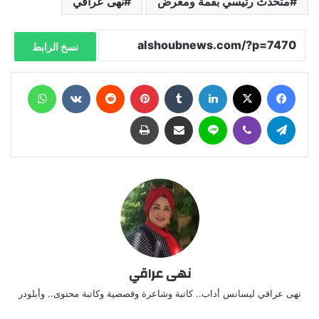
متحدث رئيسي بقمة ومعرض
نهى عراقي
نسخ الرابط
فيسبوك
X
لينكدإن
‏Tumblr
بينتيريست
‏Reddit
‏VKontakte
واتساب
تيلقرام
ڤايبر
لاين
مشاركة عبر البريد
طباعة
نهى عراقي
نهى عراقي ليسانس أداب.. كاتبة وشاعرة وقصصية وكاتبة محتوى.. وأبلودر