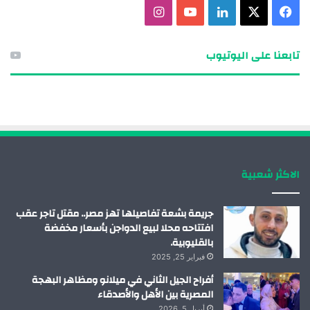
ف
X
ل
ي
ا
ي
ي
و
ن
تابعنا على اليوتيوب
س
ن
ت
س
ب
ك
ي
ت
و
د
و
ق
ك
إ
ب
ر
الاكثر شعبية
ن
ا
م
جريمة بشعة تفاصيلها تهز مصر.. مقتل تاجر عقب
افتتاحه محلا لبيع الدواجن بأسعار مخفضة
بالقليوبية.
فبراير 25, 2025
أفراح الجيل الثاني في ميلانو ومظاهر البهجة
المصرية بين الأهل والأصدقاء
أبريل 5, 2026