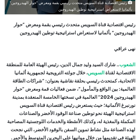
رئيس اقتصادية قناة السويس متحدث رئيسي بقمة ومعرض "حوار الهيدروجين"
بألمانيا لاستعراض استراتيجية توطين الهيدروجين
رئيس اقتصادية قناة السويس متحدث رئيسي بقمة ومعرض “حوار
الهيدروجين” بألمانيا لاستعراض استراتيجية توطين الهيدروجين
نهى عراقي
الشعوب
.. شارك السيد وليد جمال الدين، رئيس الهيئة العامة للمنطقة
الاقتصادية لقناة
السويس
، خلال جولته الترويجية لجمهورية ألمانيا
الاتحادية، كمتحدث رئيسي بحلقة نقاشية بعنوان: “شراكات الطاقة
العالمية: بين الواقع والمأمول”، ضمن فعاليات قمة ومعرض “حوار
الهيدروجين 2024” العالمية في نسختها الخامسة المنعقدة بمدينة
نورنبرغ الألمانية؛ حيث يستعرض رئيس اقتصادية قناة السويس
استراتيجية الهيئة نحو توطين صناعة الوقود الأخضر والصناعات
المكملة والمغذية له، وكذلك الأنشطة والخدمات اللوجستية المصاحبة
لهذه الصناعة مثل نشاط تموين السفن بالوقود الأخضر، التي نجحت
الهيئة في تقديمها من خلال موانيها على البحرين المتوسط والأحمر.