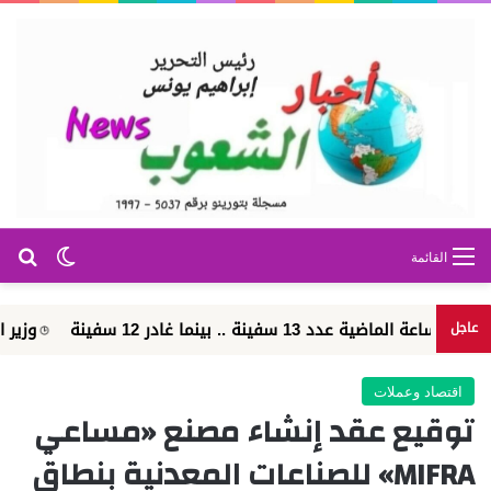
بح
الوضع ا
القائمة
وزير الطيران: مشروع مبني الركا
عاجل
اقتصاد وعملات
توقيع عقد إنشاء مصنع «مساعي
MIFRA» للصناعات المعدنية بنطاق