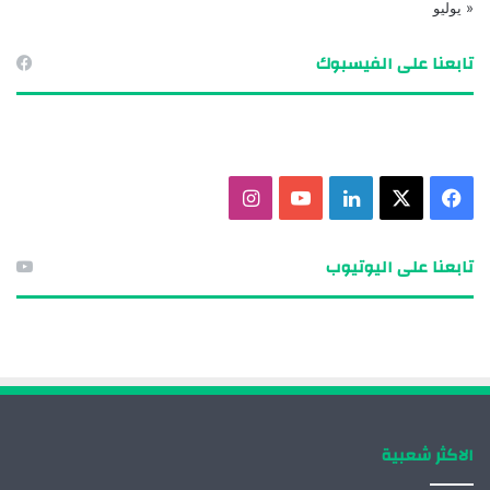
« يوليو
تابعنا على الفيسبوك
ف
X
ل
ي
ا
ي
ي
و
ن
تابعنا على اليوتيوب
س
ن
ت
س
ب
ك
ي
ت
و
د
و
ق
ك
إ
ب
ر
الاكثر شعبية
ن
ا