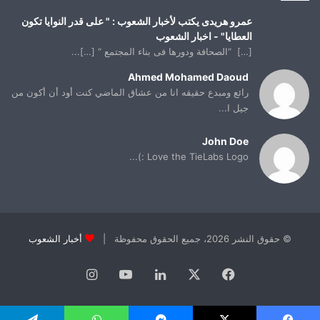
عمرو هريدى يكتب لأخبار الشعوب : " على قدر النوايا تكون
العطايا" - اخبار الشعوب
[…] “الصحافة ودورها فى بناء المجتمع “ […]...
Ahmed Mohamed Daoud
رائع ومبدع حقيقه انا من عشاق الماضي كنت أود أن أكون من
جيل ا...
John Doe
Love the TieLabs Logo :)...
© حقوق النشر 2026، جميع الحقوق محفوظة |
أخبار الشعوب
فيسبوك
X
لينكدإن
يوتيوب
انستقرام