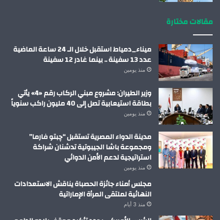
مقالات مختارة
ميناء_دمياط استقبل خلال الـ 24 ساعة الماضية
عدد 13 سفينة .. بينما غادر 12 سفينة
منذ يومين
وزير الطيران: مشروع مبني الركاب رقم «4» يأتي
بطاقة استيعابية تصل إلى 40 مليون راكب سنوياً
منذ يومين
مدينة الدواء المصرية تستقبل “چبتو فارما”
ومجموعة باشا الجيبوتية تدشنان شراكة
استراتيجية لدعم الأمن الدوائي
منذ يومين
مجلس أمناء جائزة الحصباة يناقش الاستعدادات
النهائية لملتقى المرأة الإماراتية
منذ 3 أيام