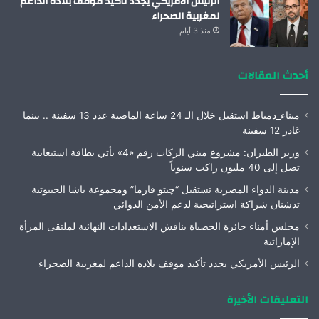
الرئيس الأمريكي يجدد تأكيد موقف بلاده الداعم
لمغربية الصحراء
منذ 3 أيام
أحدث المقالات
ميناء_دمياط استقبل خلال الـ 24 ساعة الماضية عدد 13 سفينة .. بينما
غادر 12 سفينة
وزير الطيران: مشروع مبني الركاب رقم «4» يأتي بطاقة استيعابية
تصل إلى 40 مليون راكب سنوياً
مدينة الدواء المصرية تستقبل “چبتو فارما” ومجموعة باشا الجيبوتية
تدشنان شراكة استراتيجية لدعم الأمن الدوائي
مجلس أمناء جائزة الحصباة يناقش الاستعدادات النهائية لملتقى المرأة
الإماراتية
الرئيس الأمريكي يجدد تأكيد موقف بلاده الداعم لمغربية الصحراء
التعليقات الأخيرة