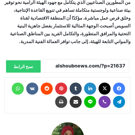
من المطورين الصناعيين الذي يتكامل مع جهود الهيئة الرامية نحو توفير
بيئة صناعية ولوجستية متكاملة تساهم في تنويع القاعدة الإنتاجية،
وخلق فرص عمل مباشرة، مؤكدًا أن المنطقة الاقتصادية لقناة
السويس أصبحت الوجهة المثالية للاستثمار بفضل جاهزية البنية
التحتية والمرافق المتطورة، والتكامل الفريد بين المناطق الصناعية
والمواني التابعة للهيئة، إلى جانب توافر العمالة الفنية المدربة.
نسخ الرابط
فيسبوك
X
لينكدإن
‏Tumblr
بينتيريست
‏Reddit
‏VKontakte
واتساب
تيلقرام
ڤايبر
لاين
مشاركة عبر البريد
طباعة