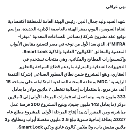
نهى عراقي
شهد السيد وليد جمال الدين، رئيس الهيئة العامة للمنطقة الاقتصادية
لقناة السويس، اليوم، بمقر الهيئة بالعاصمة الإدارية الجديدة، مراسم
توقيع عقد مشروع شركة (مساعي للصناعات المعدنية “ميفرا-
MIFRA”)، الذي يعد الأول من نوعه في مصر لتصنيع مقابض الأبواب
المعدنية والمغالق “الكوالين” العادية والذكية Smart Lock،
وإكسسوارات المطابخ والمكاتب، وهي منتجات تستخدم في
التجهيزات الفندقية والمنزلية ما يدعم قطاع السياحة والتطوير
العقاري، ويقع المشروع ضمن نطاق المطور الصناعي (شركة التنمية
الرئيسية” MDC بمنطقة السخنة الصناعية المتكاملة، على مساحة 15
ألف متر مربع، باستثمارات إجمالية تتخطى 7 ملايين دولار ما يعادل
333 مليون جنيه، بينما تصل استثمارات المرحلة الأولى إلى 3 ملايين
دولار (ما يعادل 143 مليون جنيه)، ويتيح المشروع 200 فرصة عمل
مباشرة، ومن المقرر أن يبدأ إنتاج المرحلة الأولى للمشروع مطلع عام
2027، بطاقة إنتاجية سنوية تبلغ 2.5 مليون مفصلة أبواب ومطابخ، و3
ملايين مقبض باب، و3 ملايين كالون عادي وذكي Smart Lock،