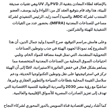
بالإضافة لطلاء المعادن بتقنية الـ PVD والـ UV وهي تقنيات صديقة
للبيئة، هذا وقد قام بتوقيع العقد كل من: اللواء/ وليد يوسف، العضو
المنتدب لشركة MDC، والسيد/ أحمد زايد، الرئيس التنفيذي لشركة
مساعي للصناعات المعدنية (MIFRA)، بحضور عدد من القيادات
التنفيذية للهيئة والشركتين.
وعلى هامش مراسم التوقيع، صرح السيد/ وليد جمال الدين، أن هذا
المشروع يُعد نموذجًا لجهود الهيئة في جذب وتوطين الصناعات
التحويلية المتقدمة، التي تمثل قيمة مضافة للمواد الخام، وتلبي
احتياجات السوق المحلية من الصناعات المعدنية المتخصصة مما
يساهم بشكل فعال في خفض الفاتورة الاستيرادية، لافتًا إلى أن الهيئة
تركز في استراتيجيتها على نقل وتوطين التكنولوجيا الحديثة، ودعم
سلاسل القيمة المحلية بقطاعات السياحة والتطوير العقاري وغيرها،
تماشيًا مع رؤية مصر 2030 والسردية الوطنية للتنمية الاقتصادية التي
تهدف إلى تعزيز الصادرات المصرية للأسواق الإقليمية والعالمية.
كما أشاد رئيس اقتصادية قناة السويس بالدور المحوري لشركاء النجاح