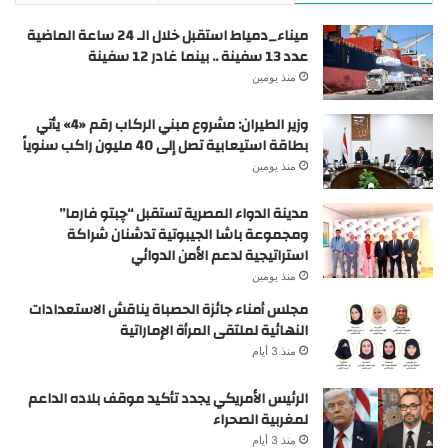
ميناء_دمياط استقبل خلال الـ 24 ساعة الماضية
عدد 13 سفينة .. بينما غادر 12 سفينة
منذ يومين
وزير الطيران: مشروع مبني الركاب رقم «4» يأتي
بطاقة استيعابية تصل إلى 40 مليون راكب سنوياً
منذ يومين
مدينة الدواء المصرية تستقبل “چبتو فارما”
ومجموعة باشا الجيبوتية تدشنان شراكة
استراتيجية لدعم الأمن الدوائي
منذ يومين
مجلس أمناء جائزة الحصباة يناقش الاستعدادات
النهائية لملتقى المرأة الإماراتية
منذ 3 أيام
الرئيس الأمريكي يجدد تأكيد موقف بلاده الداعم
لمغربية الصحراء
منذ 3 أيام