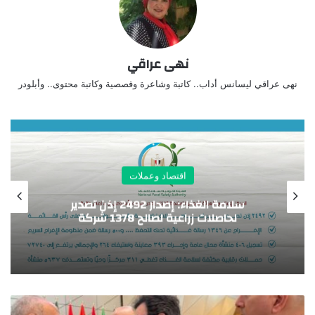
نهى عراقي
نهى عراقي ليسانس أداب.. كاتبة وشاعرة وقصصية وكاتبة محتوى.. وأبلودر
اقتصاد وعملات
ة الغذاء: إصدار 2492 إذن تصدير
“المشاط” تستعرض محاور “السردية 
للتنمية الشاملة” وآليات تمويل ال