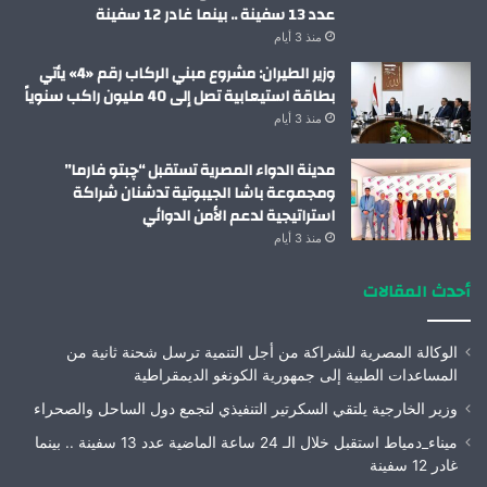
عدد 13 سفينة .. بينما غادر 12 سفينة
منذ 3 أيام
وزير الطيران: مشروع مبني الركاب رقم «4» يأتي
بطاقة استيعابية تصل إلى 40 مليون راكب سنوياً
منذ 3 أيام
مدينة الدواء المصرية تستقبل “چبتو فارما”
ومجموعة باشا الجيبوتية تدشنان شراكة
استراتيجية لدعم الأمن الدوائي
منذ 3 أيام
أحدث المقالات
الوكالة المصرية للشراكة من أجل التنمية ترسل شحنة ثانية من
المساعدات الطبية إلى جمهورية الكونغو الديمقراطية
وزير الخارجية يلتقي السكرتير التنفيذي لتجمع دول الساحل والصحراء
ميناء_دمياط استقبل خلال الـ 24 ساعة الماضية عدد 13 سفينة .. بينما
غادر 12 سفينة