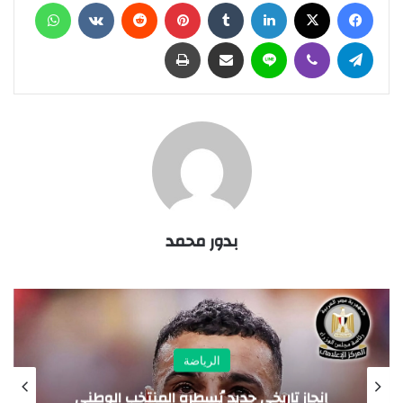
فيسبوك
X
لينكدإن
‏Tumblr
بينتيريست
‏Reddit
‏VKontakte
واتساب
تيلقرام
ڤايبر
لاين
مشاركة عبر البريد
طباعة
بدور محمد
الرياضة
انتصار يرفع اسم مصر عاليًا.. الاتحاد العام