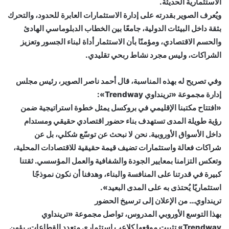
الاستثمارية الحديثة.
ويُعرف الصوير بقدرته على إدارة الاستثمارات العابرة للحدود، والتحرك
بثقة داخل البيئات الدولية، جامعًا بين الخطاب الدبلوماسي الهادئ
والحسم الاقتصادي، ومؤمنًا بأن الاستثمار أداة لبناء الجسور وتعزيز
الشراكات، وليس مجرد نشاط ربحي تقليدي.
وفي تصريح له بهذه المناسبة، قال أحمد ناصر الصوير، رئيس مجلس
إدارة مجموعة «ترينداوي Trendway»:
«افتتاح مكتبنا الإقليمي في بروكسل يمثل خطوة استراتيجية ضمن
رؤية طويلة المدى تستهدف بناء حضور اقتصادي حقيقي ومستدام
داخل الأسواق الأوروبية. نحن لا نبحث عن توسّع شكلي، بل عن
شراكات فعالة واستثمارات تضيف قيمة حقيقية للاقتصادات المحلية،
وتعكس التزامنا بمعايير الجودة والشفافية والعمل المؤسسي. ثقتنا
كبيرة في قدرتنا على المنافسة والبناء، وهدفنا أن نكون نموذجًا
استثماريًا يُحتذى به على المدى البعيد».
ترينداوي… من الإعلان إلى ترسيخ الحضور
بهذا التوسع الأوروبي المدروس، تواصل مجموعة «ترينداوي
Trendway» تثبيت موقعها كلاعب استثماري متعدد القطاعات، يؤمن