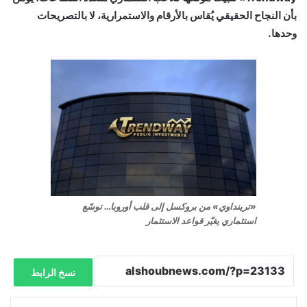
بأن النجاح الحقيقي يُقاس بالأرقام والاستمرارية، لا بالتصريحات
وحدها.
«ترينداوي» من بروكسل إلى قلب أوروبا… توسّع
استثماري يغيّر قواعد الاستثمار
نسخ الرابط