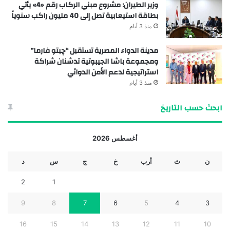
وزير الطيران: مشروع مبني الركاب رقم «4» يأتي
بطاقة استيعابية تصل إلى 40 مليون راكب سنوياً
منذ 3 أيام
مدينة الدواء المصرية تستقبل “چبتو فارما”
ومجموعة باشا الجيبوتية تدشنان شراكة
استراتيجية لدعم الأمن الدوائي
منذ 3 أيام
ابحث حسب التاريخ
أغسطس 2026
ن
ث
أرب
خ
ج
س
د
2
1
9
8
7
6
5
4
3
16
15
14
13
12
11
10