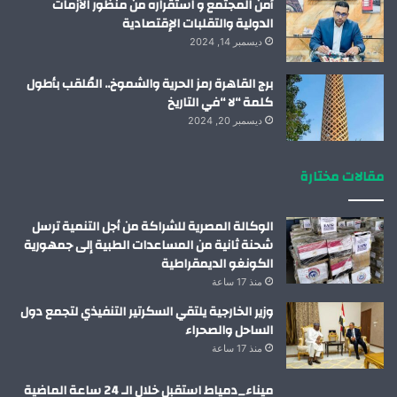
أمن المجتمع و استقراره من منظور الأزمات
الدولية والتقلبات الإقتصادية
ديسمبر 14, 2024
برج القاهرة رمز الحرية والشموخ.. المُلقب بأطول
كلمة “لا “في التاريخ
ديسمبر 20, 2024
مقالات مختارة
الوكالة المصرية للشراكة من أجل التنمية ترسل
شحنة ثانية من المساعدات الطبية إلى جمهورية
الكونغو الديمقراطية
منذ 17 ساعة
وزير الخارجية يلتقي السكرتير التنفيذي لتجمع دول
الساحل والصحراء
منذ 17 ساعة
ميناء_دمياط استقبل خلال الـ 24 ساعة الماضية