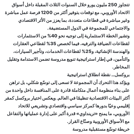
تتجاوز 250 مليون يورو خلال السنوات الثلاث المقبلة داخل أسواق
الاتحاد الأوروبي، مع توقعات بتوفير أكثر من 1200 فرصة عمل مباشرة
وغير مباشرة في قطاعات متعددة، بما يعزز من الأثر الاقتصادي
والاجتماعي للمجموعة في الدول المستضيفة.
وتشير الخطة الاستثمارية إلى توجيه نحو 40% من الاستثمارات
لقطاعات الضيافة والترفيه، فيما تُخصص 35% لقطاعي العقارات
والهندسة الإنشائية، و25% لقطاعات الخدمات، وتأجير السيارات،
والتأمين، في إطار استراتيجية تنويع مدروسة تضمن الاستدامة وتقليل
المخاطر.
بروكسل… نقطة انطلاق استراتيجية
ويؤكد هذا التحرك أن المجموعة لا تسعى إلى توسّع شكلي، بل تراهن
على بناء منظومة أعمال متكاملة قادرة على المنافسة داخل واحدة من
أكثر البيئات الاقتصادية تنظيمًا في العالم. ويعكس اختيار بروكسل كمقر
إقليمي وعيًا بدورها كمركز سياسي واقتصادي وتشريعي للاتحاد
الأوروبي، ما يمنح «ترينداوي» قدرة أكبر على إدارة عملياتها والتفاعل
مع الأسواق الأوروبية وصنّاع القرار.
خريطة توسّع مستقبلية مدروسة