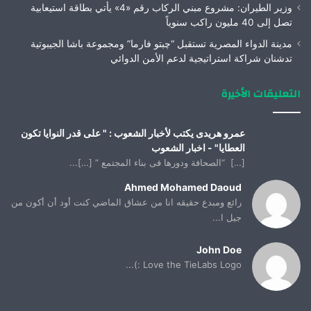
وزير الطيران: مشروع مبني الركاب رقم «4» يأتي بطاقة استيعابية
تصل إلى 40 مليون راكب سنوياً
مدينة الدواء المصرية تستقبل “چبتو فارما” ومجموعة باشا الجيبوتية
تدشنان شراكة استراتيجية لدعم الأمن الدوائي
التعليقات الأخيرة
عمرو هريدى يكتب لأخبار الشعوب : " على قدر النوايا تكون
العطايا" - اخبار الشعوب
[…] “الصحافة ودورها فى بناء المجتمع “ […]...
Ahmed Mohamed Daoud
رائع ومبدع حقيقه انا من عشاق الماضي كنت أود أن أكون من
جيل ا...
John Doe
Love the TieLabs Logo :)...