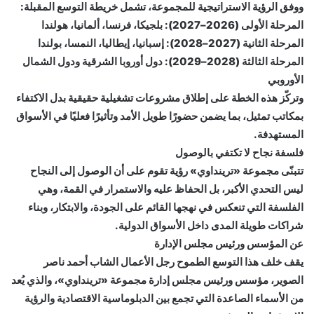
ووفق الرؤية الاستراتيجية للمجموعة، تشمل خريطة التوسع المقبلة:
المرحلة الأولى (2026–2027): بلجيكا، فرنسا، ألمانيا، هولندا
المرحلة الثانية (2027–2028): إسبانيا، إيطاليا، النمسا، بولندا
المرحلة الثالثة (2028–2029): دول أوروبا الشرقية ودول الشمال
الأوروبي
وتركّز هذه الخطة على إطلاق مشروعات تشغيلية حقيقية بدل الاكتفاء
بمكاتب تمثيل، بما يضمن حضورًا طويل الأمد وتأثيرًا فعليًا في الأسواق
المستهدفة.
فلسفة نجاح لا تكتفي بالوصول
تتبنّى مجموعة «ترينداوي» رؤية تقوم على أن الوصول إلى النجاح
ليس التحدي الأكبر، بل الحفاظ عليه والاستمرار في القمة، وهي
الفلسفة التي تنعكس في نهجها القائم على الجودة، والابتكار، وبناء
شراكات طويلة المدى داخل الأسواق الدولية.
عن المؤسس ورئيس مجلس الإدارة
يقف خلف هذا التوسع الطموح رجل الأعمال الشاب أحمد ناصر
الصوير، مؤسس ورئيس مجلس إدارة مجموعة «ترينداوي»، والذي يُعد
من الأسماء الصاعدة التي تجمع بين الدبلوماسية الاقتصادية والرؤية