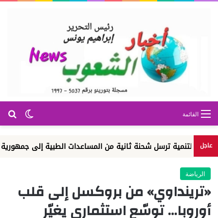
بح
الوضع ا
القائمة
تنمية ترسل شحنة ثانية من المساعدات الطبية إلى جمهورية الكونغو ال
عاجل
الرياضة
«ترينداوي» من بروكسل إلى قلب
أوروبا… توسّع استثماري يغيّر