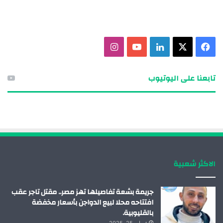
ف
X
ل
ي
ا
ي
ي
و
ن
تابعنا على اليوتيوب
س
ن
ت
س
ب
ك
ي
ت
و
د
و
ق
ك
إ
ب
ر
الاكثر شعبية
ن
ا
م
جريمة بشعة تفاصيلها تهز مصر.. مقتل تاجر عقب
افتتاحه محلا لبيع الدواجن بأسعار مخفضة
بالقليوبية.