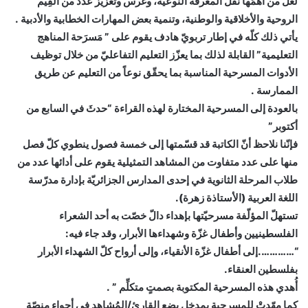
لعلّ من أهمّها نقل المعرفة النوعيّة، وغرس وتعزيز عدد من القِيَم
الروحية والأخلاقية والوطنية، وتنمية بعض المهارات الخطابية والأدبية .
يأتي ذلك كلّه في إطار تربويّ هادف يقوم على ” مَسرَحة المناهج
التعليمية” القابلة لذلك بما يعزّز التعليم التفاعليّ من خلال توظيف
الأدوات المسرحية المناسبة بما يحقّق نوعاً من التعليم عن طريق
الممارسة .
بالعودة إلى المسرحية المختارة لهذه القراءة “حدثَ في السابع من
أكتوبر”
فإنّنا نلاحظ أنّ الكاتبة قد قسّمتها إلى خمسة فصول ينطوي كلّ فصل
منها على عدد متفاوت من المشاهد التمثيلية يقوم على أدائها عدد من
طلاب المرحلة الثانوية في إحدى المدارس الجزائريّة بإدارة مدرّسة
اللغة العربية (الأستاذة زهرة).
تستهلّ المؤلّفة مسرحيّتها بإهداء دالّ خصّت به أحد الشعراء
الفلسطينيين وأطفال غزّة وشهداءها الأبرار، وقد جاء فيه:
“………….إلى أطفال غزّة الأنقياء، وإلى أرواح كلّ الشهداء الأبرار
بفلسطين العنقاء.
أُهدي هذه المسرحية المكتوبة بصمتٍ متكلِّم ” .
كما مهّدتْ للمسرحية بمدخل يضع القارئ/المُشاهِد في أجواء منصّة