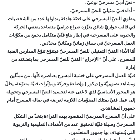
– نصّ أدبيّ مسرحيّ نوعيّ .
– أداء فنيّ تمثيليّ للنصّ المسرحيّ.
ينطوي النصّ المسرحي على قصّة هادفة يتداولها عدد من الشخصيات
في قالب حواريّ شائق يعزّزه صراع دراميّ متصاعد يضفي الحركة
والحيوية على المسرحية في إطار بناءٍ فنّيّ متكامل يجمع بين مكوّنات
العمل المسرحيّ في سياق زمانيّ ومكانيّ محدّدين.
أمّا الأداء الفنيّ التمثيلي للنصّ المسرحيّ فيتنوّع تنوّعَ المدارس الفنية
للمسرح . على أنّ ” الإخراج” الفنيّ للنصّ المسرحي بما يتضمّنه من
إدارة
فنيّة للعمل المسرحي على خشبة المسرح بعناصره كلّها، من ممثّلين
ومشاهد تصويريّة و( ديكور ) وإضاءة وحركة ومؤثّرات فنيّة متنوّعة، يظلّ
هو المحور الأساسيّ لذي لا غنى عنه لتجسيد النصّ المسرحي وتحويله
إلى عمل فنيّ يمتلك المقوّمات اللازمة لعرضه في صالة المسرح أمام
جمهور المشاهدين.
على أنّ المسرح المدرسيّ المقصود بهذه القراءة يتخذّ من الشكل
المسرحيّ وسيلة فنّيّة لتحقيق عدد من الأهداف التعليمية والتربوية
التي يُستهدَف بها جمهور المتعلّمين.