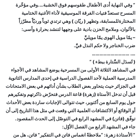
” وفي النهاية أدى الأطفال طقوسهم فوق الخشبة….وفي مؤخّرة
المسرح تستعدّ فتيات الفرقة الموسيقية لأداء الأغنية الختامية
المختارةللمسابقة، وتظهر ( ريّان ) وهي ترتدي ثوباً ورديّاً مطرّزاً
بالألوان، وملامح الحزن بادية على وجهها لتنشد بحرارة وأسى:
– يمّا مويل الهوى يمّا مويليَّ
ضرب الخناجر ولا حكم النذل فيَّ.
…. …………………………
( تُسدَل السَّتارة ببطء ) “
في المشاهد الثلاثة الأولى من المسرحية يوضع المشاهد في الأجواء
المدرسية العملية لأحد الفصول الدراسية في إحدى المدارس الثانوية
في الجزائر حيث يتحاور بعض الطلاب بشأن أدائهم في بعض الامتحانات
قبل أن تدخل الأستاة (زهرة) قاعة الدرس فتحرّض ذاكرتهم وتفكيرهم
حول يوم السابع من أكتوبر، حيث تتوالى الإجابات ساردة بعض الأحداث
أو الوقائع أو الاكتشافات العلمية التي وقعت في مثل هذا التاريخ إلى أن
توفّق (فاتن) في المشهد الرابع في التوصّل إلى الحدث المقصود.
جاء في المشهد الرابع من الفصل الأوّل:
” الأستاذة زهرة: “ملاحظةً انغماس فاتن في التفكير” فاتن، هل من