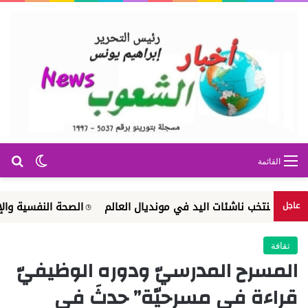
بح
الوضع ا
القائمة
خب ناشئات اليد في مونديال العالم
الصحة النفسية والإرشاد الأسر
عاجل
ثقافة
المسرح المدرسيّ ودوره الوظيفيّ
قراءة في مسرحيّة” حدثَ في