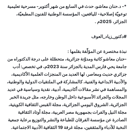
*- د.حنان معاشو، حدث في السابع من شهر أكتوبر- مسرحية تعليمية
توعويّة إصلاحية- لليافعين، المؤسسة الوطنية للفنون المطبعيّة،
الجزائر، 2025م .
#دكتور_زياد_العوف
نبذة مختصرة عن المؤلّفة بقلمها :
-حنان معاشو كاتبة ومدوّنة جزائرية، متحصّلة على درجة الدكتوراه من
جامعة يحي فارس المدية بالجزائر سنة 2023م، في تخصص: أدب
جزائري حديث ومعاصر، لها العديد من المنجزات العلمية الأكاديمية،
والأدبية الابداعية والفنية، كالمشاركة في الملتقيات الدولية والوطنية،
والمساهمة في نشر مقالات أكاديمية، أدبية، نقدية وسياسية في عديد
المجلات والجرائد الأسبوعية داخل الوطن وخارجه، مثل جريدة الخبر
الجزائرية، الشروق اليومي الجزائرية، مجلة القبس الثقافية الكويتية،
مجلة النيل والفرات بجمهورية مصر العربية، مجلة أوتاد الثقافية
الصادرة عن مؤسسة الفرقان للطباعة والنشر والتوزيع برعاية جمعية
النخبة للأدباء والمثقفين، مجلة غرفة 19 الثقافية الأدبية الاجتماعية.