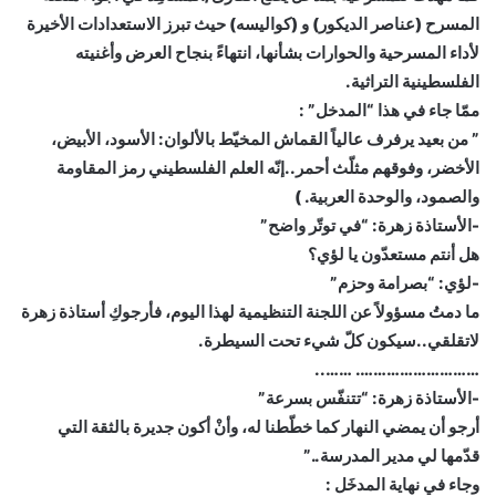
المسرح (عناصر الديكور) و (كواليسه) حيث تبرز الاستعدادات الأخيرة
لأداء المسرحية والحوارات بشأنها، انتهاءً بنجاح العرض وأغنيته
الفلسطينية التراثية.
ممّا جاء في هذا “المدخل” :
” من بعيد يرفرف عالياً القماش المخيّط بالألوان: الأسود، الأبيض،
الأخضر، وفوقهم مثلّث أحمر..إنّه العلم الفلسطيني رمز المقاومة
والصمود، والوحدة العربية. )
-الأستاذة زهرة: “في توتّر واضح”
هل أنتم مستعدّون يا لؤي؟
-لؤي: “بصرامة وحزم”
ما دمتُ مسؤولاً عن اللجنة التنظيمية لهذا اليوم، فأرجوكِ أستاذة زهرة
لاتقلقي..سيكون كلّ شيء تحت السيطرة.
………………………. ……..
-الأستاذة زهرة: “تتنفّس بسرعة”
أرجو أن يمضي النهار كما خطّطنا له، وأنْ أكون جديرة بالثقة التي
قدّمها لي مدير المدرسة..”
وجاء في نهاية المدخَل :