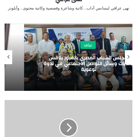
نهى عراقي ليسانس أداب.. كاتبة وشاعرة وقصصية وكاتبة محتوى.. وأبلودر
ثقافة
الخط التصاعدي في قصيدة النثر عند الدكتورة
/أمل درويش