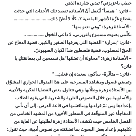
خطب ياعزيزتي؟ تبدين شاردة الذهن
– فاتن: ” همساً” أيُعقل أنّ الأستاذة تقصد تلك الأحداث التي حدثت
بقطاع غزّة الأشهر الماضية ؟..كلّا لا أظنّ ذلك…………………………
-الأستاذة زهرة: “وهي تدنو منها”
تكلّمي بصوت مسموع ياعزيزتي، لا داعي للخجل……………..
-فاتن: “بمرارة” القضية التي يعرفها الصغير والكبير، قضية الدفاع عن
الحقّ المسلوب، قضية فلسطين ضدّ الكيان الصهيونيّ.
– الأستاذة زهرة: “محاولة أن تضمّها”هل تسمحين لي بمعانقتكِ يا
فاتن؟
-فاتن: – متأثّرةً- سأكون سعيدة إن فعلتِ…”
وتمضي فصول ومشاهد المسرحية على هذا المنوال الحواري المشوّق
بين الأستاذة زهرة وطلّابها وهي تتناول. بعض القضايا الفكرية والأدبية
والأسلوبية من خلال النصوص النثرية والشعرية التي يقوم الطلاب
بإعدادها ومن ثمّ قراءتها ومناقشتها في قاعة الدرس، إلى أن تأتي
المفاجأة غير المتوقّعة في السطور الأخيرة من المشهد الختامي من
الفصل الخامس حيث تكشف الأستاذة زهرة لطلبتها عن الغاية من
تكليفهم بإعداد بعض البحوث بما تضمّنته من نصوص أدبية، حيث تقول: