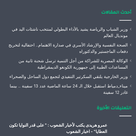
أحدث المقالات
وزير الشباب والرياضة يشيد بالأداء البطولي لمنتخب ناشئات اليد في
مونديال العالم
الصحة النفسية والإرشاد الأسري في صدارة الاهتمام.. احتفالية لتخريج
دفعات الماجستير والدكتوراه
الوكالة المصرية للشراكة من أجل التنمية ترسل شحنة ثانية من
المساعدات الطبية إلى جمهورية الكونغو الديمقراطية
وزير الخارجية يلتقي السكرتير التنفيذي لتجمع دول الساحل والصحراء
ميناء_دمياط استقبل خلال الـ 24 ساعة الماضية عدد 13 سفينة .. بينما
غادر 12 سفينة
التعليقات الأخيرة
عمرو هريدى يكتب لأخبار الشعوب : " على قدر النوايا تكون
العطايا" - اخبار الشعوب