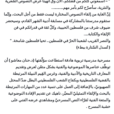
” – اسمعوني كلّكم من فضلكم، الآن وق أنهينا عرض النصوص الشعرية
والنثرية، سأصرّح لكم بأمر مهم………..
إنّ الغاية من إلقاء النصوص المختارة ليست فقط من أجل البحث، وإنّما
ستقوم مدرستنا بالمشاركة في مسابقة أدبية الشهر القادم، وسيحضر
ضيوف شرف من فلسطين الحبيبة، وكلّ ثقة في قدراتكم في فن
الإلقاء والكتابة….
والنصر القريب لشعبنا الحرّ في فلسطين.. تحيا فلسطين شامخة. “
( تُسدل السّتارة ببطء)
مسرحية مدرسية تربوية هادفة استطاعت مؤلّفتها (د.حنان معاشو ) أن
توظّف عناصرها الموضوعية والفنية بشكل متقَن لعرض وتقديم
المعارف التاريخية والأدبية والفنية، وغرس القِيم النبيلة المرتبطة
بالقضية الفلسطينية وبكفاح الشعب الفلسطيني البطل ضدّ المحتل
الصهيونيّ، بالإضافة إلى العمل على تنمية عدد من المهارات المرتبطة
بالبحث والإلقاء التمثيليّ المعبّر، ناهيك عن تقديم الإفادة النوضوعية
والمتعة الفنية لقرّاء النص المسرحيّ ومشاهدي عرضه الفني على
خشبة المسرح .