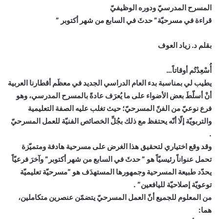
المسرح المدرسيّ ودوره الوظيفيّ
قراءة في مسرحيّة” حدثَ في السابع من شهر أكتوبر ”
بقلم د. زياد العوف
أُسْعِدْتُم أوقاتاً…
يطيب لي بمناسبة بدء العام الدراسي الجديد في معظَم أقطارنا العربية
أنْ أسلّطَ بعض الأضواء على ما يُعرَف عادةً بالمسرح المدرسي، وهو
فرع نوعيّ من الفنّ المسرحيّ؛ حيث تغلب عليه الصفة التعليمية
والتربويّة إلّا أنّه يحتفظ مع ذلك بجُلِّ الخصائص الفنيّة للعمل المسرحيّ
.
وقد وقع اختياري لتحقيق هذا الغرض على مسرحية هادفة ومتميّزة
تحمل عنواناً رئيسيّاً هو ” حدثَ في السابع من شهر أكتوبر” وآخرَ فرعيّاً
يحدّد طبيعة المسرحية وجمهورها المستهدَف هو “مسرحيّة تعليميّة
توعويّة إصلاحيّة لليافعين” .
من المعلوم للجميع أنّ العمل المسرحيّ يتضمّن عنصرين متكاملين،
هما: