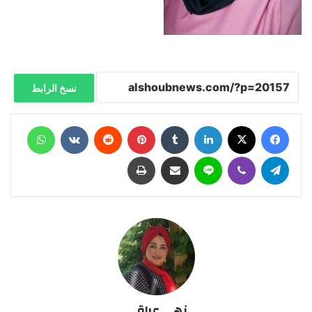
نسخ الرابط
فيسبوك
X
لينكدإن
‏Tumblr
بينتيريست
‏Reddit
‏VKontakte
واتساب
تيلقرام
ڤايبر
لاين
مشاركة عبر البريد
طباعة
نهى عراقي