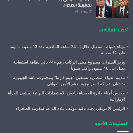
لمغربية الصحراء
منذ 3 أيام
أحدث المقالات
ميناء_دمياط استقبل خلال الـ 24 ساعة الماضية عدد 13 سفينة .. بينما
غادر 12 سفينة
وزير الطيران: مشروع مبني الركاب رقم «4» يأتي بطاقة استيعابية
تصل إلى 40 مليون راكب سنوياً
مدينة الدواء المصرية تستقبل “چبتو فارما” ومجموعة باشا الجيبوتية
تدشنان شراكة استراتيجية لدعم الأمن الدوائي
مجلس أمناء جائزة الحصباة يناقش الاستعدادات النهائية لملتقى المرأة
الإماراتية
الرئيس الأمريكي يجدد تأكيد موقف بلاده الداعم لمغربية الصحراء
التعليقات الأخيرة