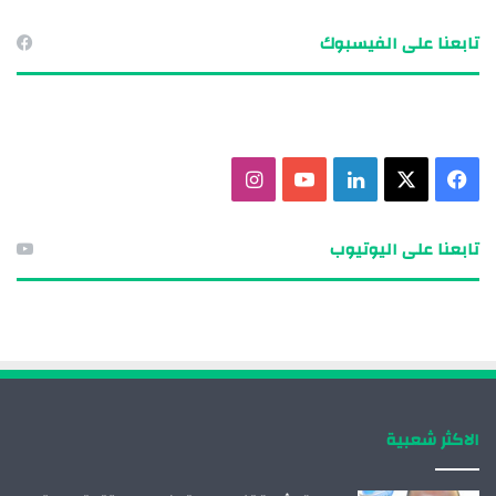
تابعنا على الفيسبوك
ف
X
ل
ي
ا
ي
ي
و
ن
تابعنا على اليوتيوب
س
ن
ت
س
ب
ك
ي
ت
و
د
و
ق
ك
إ
ب
ر
الاكثر شعبية
ن
ا
م