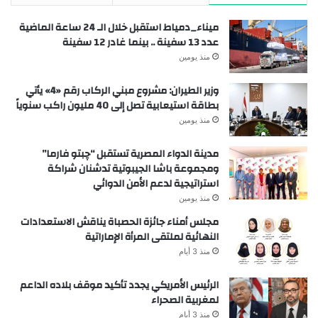
ميناء_دمياط استقبل خلال الـ 24 ساعة الماضية
عدد 13 سفينة .. بينما غادر 12 سفينة
منذ يومين
وزير الطيران: مشروع مبني الركاب رقم «4» يأتي
بطاقة استيعابية تصل إلى 40 مليون راكب سنوياً
منذ يومين
مدينة الدواء المصرية تستقبل “چبتو فارما”
ومجموعة باشا الجيبوتية تدشنان شراكة
استراتيجية لدعم الأمن الدوائي
منذ يومين
مجلس أمناء جائزة الحصباة يناقش الاستعدادات
النهائية لملتقى المرأة الإماراتية
منذ 3 أيام
الرئيس الأمريكي يجدد تأكيد موقف بلاده الداعم
لمغربية الصحراء
منذ 3 أيام