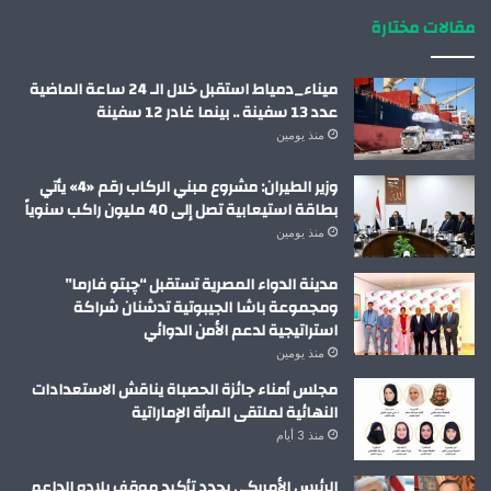
مقالات مختارة
ميناء_دمياط استقبل خلال الـ 24 ساعة الماضية
عدد 13 سفينة .. بينما غادر 12 سفينة
منذ يومين
وزير الطيران: مشروع مبني الركاب رقم «4» يأتي
بطاقة استيعابية تصل إلى 40 مليون راكب سنوياً
منذ يومين
مدينة الدواء المصرية تستقبل “چبتو فارما”
ومجموعة باشا الجيبوتية تدشنان شراكة
استراتيجية لدعم الأمن الدوائي
منذ يومين
مجلس أمناء جائزة الحصباة يناقش الاستعدادات
النهائية لملتقى المرأة الإماراتية
منذ 3 أيام
الرئيس الأمريكي يجدد تأكيد موقف بلاده الداعم