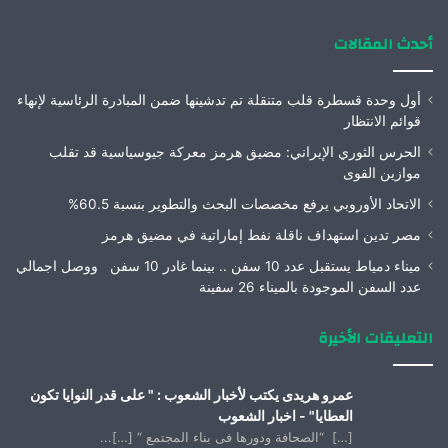
أحدث المقالات
أول وحدة قسطرة قلب متنقلة تم تدشينها ضمن المبادرة الرئاسية لإنهاء
قوائم الانتظار
الحرس الثوري الإيراني: مضيق هرمز معركة جيوسياسية قد تقلب
موازين القوى
الاتحاد الأوروبي يرفع مخصصات البحث والتطوير بنسبة 60.5%
مصر تدين استهداف ناقلة نفط إماراتية في مضيق هرمز
ميناء دمياط يستقبل عدد 10 سفن .. بينما غادر 10 سفن ووصل اجمالي
عدد السفن الموجودة بالميناء 26 سفينة
التعليقات الأخيرة
عمرو هريدى يكتب لأخبار الشعوب : " على قدر النوايا تكون
العطايا" - اخبار الشعوب
[…] “الصحافة ودورها فى بناء المجتمع “ […]...