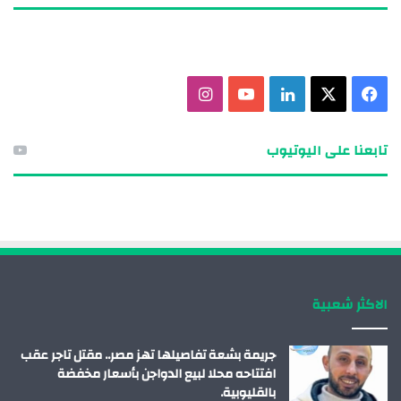
ف
X
ل
ي
ا
ي
ي
و
ن
تابعنا على اليوتيوب
س
ن
ت
س
ب
ك
ي
ت
و
د
و
ق
ك
إ
ب
ر
الاكثر شعبية
ن
ا
م
جريمة بشعة تفاصيلها تهز مصر.. مقتل تاجر عقب
افتتاحه محلا لبيع الدواجن بأسعار مخفضة
بالقليوبية.