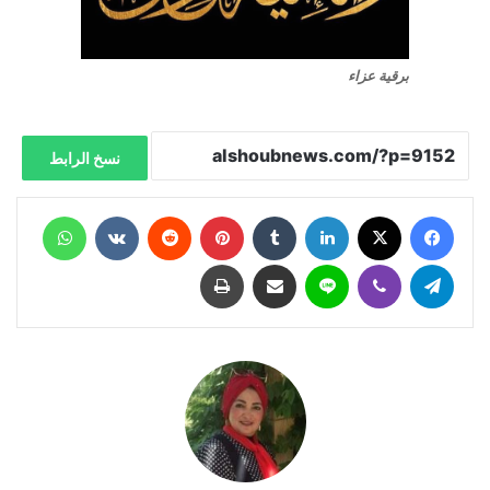
برقية عزاء
نسخ الرابط
فيسبوك
X
لينكدإن
‏Tumblr
بينتيريست
‏Reddit
‏VKontakte
واتساب
تيلقرام
ڤايبر
لاين
مشاركة عبر البريد
طباعة