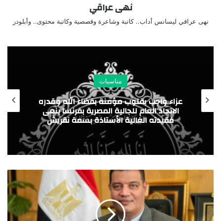
نهى عراقي
نهى عراقي ليسانس أداب.. كاتبة وشاعرة وقصصية وكاتبة محتوى.. وأبلودر
مناسبات
عزاء واجب بقلوب مؤمنة بقضاء الله وقدره
الاتحاد العام للجالية المصرية بفرنسا ينعى
فقيدته الغالية الأستاذة بسمة نقريش