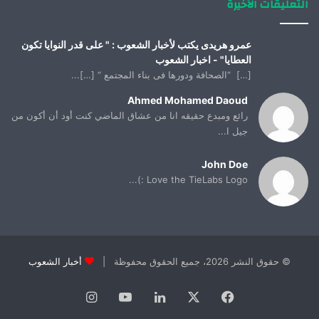
التعليقات الأخيرة
عمرو هريدى يكتب لأخبار الشعوب : " على قدر النوايا تكون
العطايا" - اخبار الشعوب
[…] “الصحافة ودورها فى بناء المجتمع “ […]...
Ahmed Mohamed Daoud
رائع ومبدع حقيقه انا من عشاق الماضي كنت أود أن أكون من
جيل ا...
John Doe
Love the TieLabs Logo :)...
© حقوق النشر 2026، جميع الحقوق محفوظة |
أخبار الشعوب
فيسبوك
X
لينكدإن
يوتيوب
انستقرام