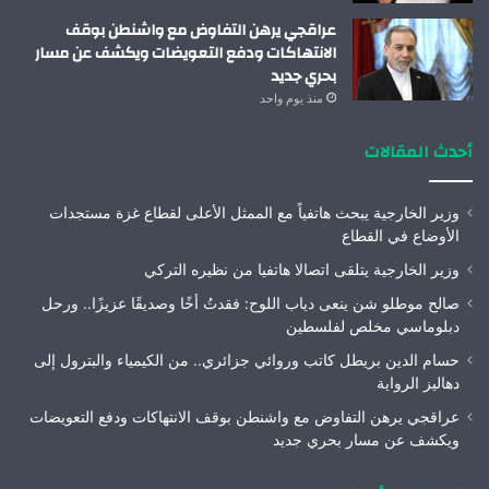
عراقجي يرهن التفاوض مع واشنطن بوقف
الانتهاكات ودفع التعويضات ويكشف عن مسار
بحري جديد
منذ يوم واحد
أحدث المقالات
وزير الخارجية يبحث هاتفياً مع الممثل الأعلى لقطاع غزة مستجدات
الأوضاع في القطاع
وزير الخارجية يتلقى اتصالا هاتفيا من نظيره التركي
صالح موطلو شن ينعى دياب اللوح: فقدتُ أخًا وصديقًا عزيزًا.. ورحل
دبلوماسي مخلص لفلسطين
حسام الدين بريطل كاتب وروائي جزائري.. من الكيمياء والبترول إلى
دهاليز الرواية
عراقجي يرهن التفاوض مع واشنطن بوقف الانتهاكات ودفع التعويضات
ويكشف عن مسار بحري جديد