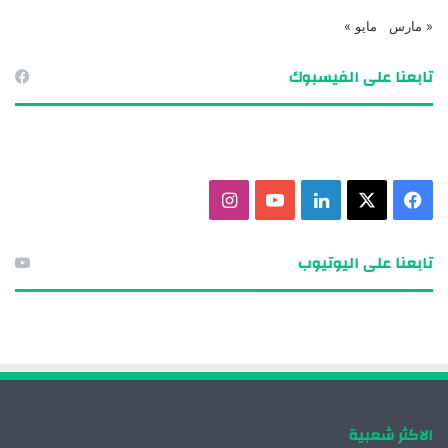
« مارس
مايو »
تابعنا على الفيسبوك
ف
X
ل
ي
ا
ي
ي
و
ن
تابعنا على اليوتيوب
س
ن
ت
س
ب
ك
ي
ت
و
د
و
ق
ك
إ
ب
ر
الاكثر شعبية
ن
ا