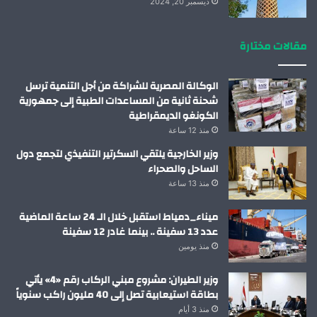
ديسمبر 20, 2024
مقالات مختارة
الوكالة المصرية للشراكة من أجل التنمية ترسل
شحنة ثانية من المساعدات الطبية إلى جمهورية
الكونغو الديمقراطية
منذ 12 ساعة
وزير الخارجية يلتقي السكرتير التنفيذي لتجمع دول
الساحل والصحراء
منذ 13 ساعة
ميناء_دمياط استقبل خلال الـ 24 ساعة الماضية
عدد 13 سفينة .. بينما غادر 12 سفينة
منذ يومين
وزير الطيران: مشروع مبني الركاب رقم «4» يأتي
بطاقة استيعابية تصل إلى 40 مليون راكب سنوياً
منذ 3 أيام