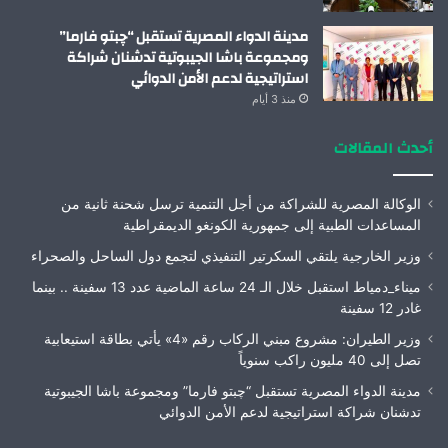
مدينة الدواء المصرية تستقبل “چبتو فارما”
ومجموعة باشا الجيبوتية تدشنان شراكة
استراتيجية لدعم الأمن الدوائي
منذ 3 أيام
أحدث المقالات
الوكالة المصرية للشراكة من أجل التنمية ترسل شحنة ثانية من
المساعدات الطبية إلى جمهورية الكونغو الديمقراطية
وزير الخارجية يلتقي السكرتير التنفيذي لتجمع دول الساحل والصحراء
ميناء_دمياط استقبل خلال الـ 24 ساعة الماضية عدد 13 سفينة .. بينما
غادر 12 سفينة
وزير الطيران: مشروع مبني الركاب رقم «4» يأتي بطاقة استيعابية
تصل إلى 40 مليون راكب سنوياً
مدينة الدواء المصرية تستقبل “چبتو فارما” ومجموعة باشا الجيبوتية
تدشنان شراكة استراتيجية لدعم الأمن الدوائي