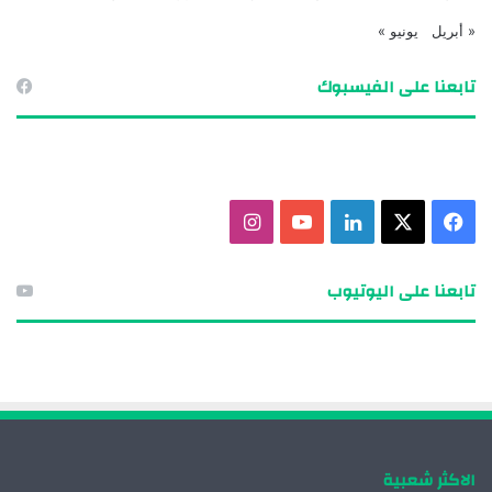
« أبريل
يونيو »
تابعنا على الفيسبوك
ف
X
ل
ي
ا
ي
ي
و
ن
تابعنا على اليوتيوب
س
ن
ت
س
ب
ك
ي
ت
و
د
و
ق
ك
إ
ب
ر
الاكثر شعبية
ن
ا