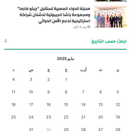
مدينة الدواء المصرية تستقبل “چبتو فارما”
ومجموعة باشا الجيبوتية تدشنان شراكة
استراتيجية لدعم الأمن الدوائي
منذ 3 أيام
ابحث حسب التاريخ
مايو 2025
ن
ث
أرب
خ
ج
س
د
4
3
2
1
11
10
9
8
7
6
5
18
17
16
15
14
13
12
25
24
23
22
21
20
19
31
30
29
28
27
26