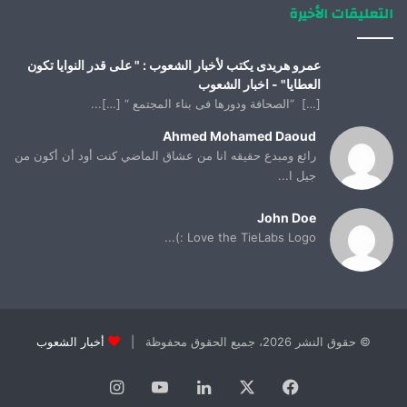
التعليقات الأخيرة
عمرو هريدى يكتب لأخبار الشعوب : " على قدر النوايا تكون
العطايا" - اخبار الشعوب
[…] “الصحافة ودورها فى بناء المجتمع “ […]...
Ahmed Mohamed Daoud
رائع ومبدع حقيقه انا من عشاق الماضي كنت أود أن أكون من
جيل ا...
John Doe
Love the TieLabs Logo :)...
© حقوق النشر 2026، جميع الحقوق محفوظة |
أخبار الشعوب
فيسبوك
X
لينكدإن
يوتيوب
انستقرام