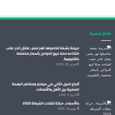
ب
ك
ي
ت
و
د
و
ق
ك
إ
ب
ر
الاكثر شعبية
ن
ا
م
جريمة بشعة تفاصيلها تهز مصر.. مقتل تاجر عقب
افتتاحه محلا لبيع الدواجن بأسعار مخفضة
بالقليوبية.
فبراير 25, 2025
أفراح الجيل الثاني في ميلانو ومظاهر البهجة
المصرية بين الأهل والأصدقاء
أبريل 5, 2026
بالأسماء.. حركة تنقلات الشرطة 2025
يوليو 26, 2025