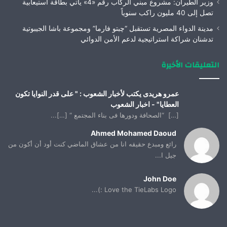
وزير الطيران: مشروع مبني الركاب رقم «4» يأتي بطاقة استيعابية
تصل إلى 40 مليون راكب سنوياً
مدينة الدواء المصرية تستقبل “چبتو فارما” ومجموعة باشا الجيبوتية
تدشنان شراكة استراتيجية لدعم الأمن الدوائي
التعليقات الأخيرة
عمرو هريدى يكتب لأخبار الشعوب : " على قدر النوايا تكون
العطايا" - اخبار الشعوب
[…] “الصحافة ودورها فى بناء المجتمع “ […]...
Ahmed Mohamed Daoud
رائع ومبدع حقيقه انا من عشاق الماضي كنت أود أن أكون من
جيل ا...
John Doe
Love the TieLabs Logo :)...