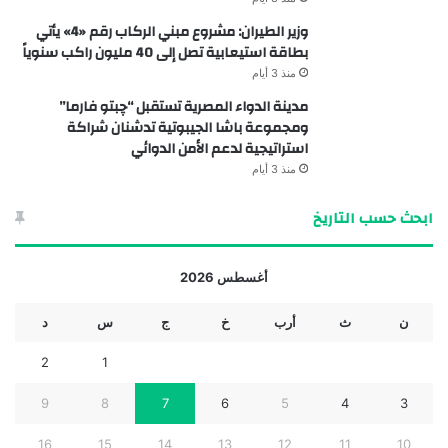
وزير الطيران: مشروع مبني الركاب رقم «4» يأتي
بطاقة استيعابية تصل إلى 40 مليون راكب سنوياً
منذ 3 أيام
مدينة الدواء المصرية تستقبل “چبتو فارما”
ومجموعة باشا الجيبوتية تدشنان شراكة
استراتيجية لدعم الأمن الدوائي
منذ 3 أيام
ابحث حسب التاريخ
أغسطس 2026
ن
ث
أرب
خ
ج
س
د
2
1
9
8
7
6
5
4
3
16
15
14
13
12
11
10