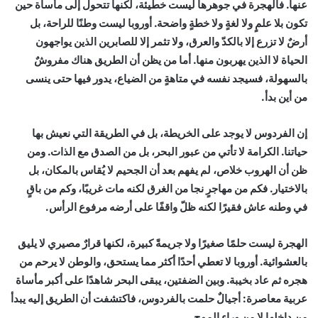
عنها. فالهجرة في جوهرها ليست خطيئة، لكنها تتحول إلى مأساة حين
تكون بلا علمٍ ولا لغةٍ ولا خطةٍ واضحة. أوروبا ليست وطنًا للراحة، بل
أرضٌ لا تزرع إلا بالكدّ والعرق، ولا تثمر إلا للصابرين الذين يواجهون
الحياة لا الذين يهربون منها. أما من يظن أن الطريق هناك مفروشٌ
بالسهولة، فسيجد نفسه في متاهةٍ من الضياع، يدور فيها حتى ينسى
من أين بدأ.
إن الفردوس لا يوجد على الخريطة، بل في الطريقة التي نعيش بها
حياتنا. الكرامة لا تأتي من عبور البحر، بل من الصدق مع الذات. ومن
ظن أن الهروب خلاص، لم يفهم بعد أن الجحيم لا يُقاس بالمكان، بل
بالاختيار. فكم من مهاجرٍ نجا من الغرق لكنه مات غريبًا، وكم من باقٍ
في وطنه عاش فقيرًا لكنه ظلّ واقفًا على أرضه مرفوع الرأس.
الهجرة ليست حلمًا صغيرًا ولا جريمةً كبيرة، لكنها قرارٌ مصيري لا يليق
بالعشوائية. أوروبا لا تعطي أحدًا أكثر مما يستحق، والوطن لا يرحم من
هجره ثم عاد بخيبة. وبين الضفتين، يبقى البحر شاهدًا على أكبر مأساة
عربية معاصرة: أجيالٌ حلمت بالفردوس، فاكتشفت أن الطريق إليه يبدأ
من داخلها لا من وراء الموج.