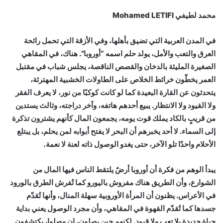
محمد لطيفي Mohamed LETIFI
في المدن العربية التي تضيق بأهلها، وفي الأزقة التي تحمل رائحة
العرق والتعب والأمل، يولد حلم اسمه “أوروبا”. هناك، في المقاهي
الصغيرة المليئة بالدخان والقصص الناقصة، يجلس شباب في مقتبل
العمر يخطّون خرائط الخلاص على الطاولات الخشبية المهترئة،
يتحدثون عن القارة البعيدة كما لو كانت كوكبًا من نور، لا يعرف الفقر
ولا القيود ولا الانتظار. يبيع أحدهم هاتفه، وآخر دراجته، وثالث يستدين
من قريبٍ بالكاد يملك قوت يومه، يجمعون المال كأنهم يشترون تذكرة
إلى السماء. لا أحد يخبرهم أن البحر لا يفتح أبوابه لمن يحلم، بل يبتلع
الأحلام واحدًا تلو الآخر، حتى يغدو الوصول ذاته لعنة لا نعمة.
يبدأ الوهم من فكرة أن أوروبا أرضٌ يلتقط الناس فيها المال من
الشوارع، وأن الطريق هناك مفروش باليورو كما تُفرش الطرق بالورود
في الأعراس. يظنون أن المرأة الأوروبية سهلة المنال، وأنها تُقدّم
جسدها كما تُقدّم القهوة في المقاهي، وأن مجرد الوصول يعني بداية
حياةٍ جديدةٍ بلا تعبٍ ولا قيود. لكنهم حين يصلون، إن وصلوا، يكتشفون