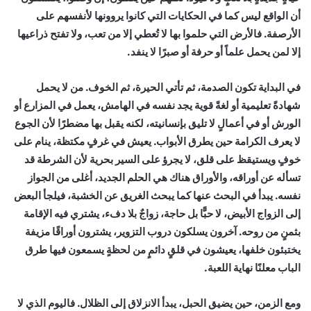
أن الواقع ليس كما في الحكايات التي كانوا يروونها لأنفسهم على
الأرصفة. فالأرض التي حلموا بها لا تُعطي إلا من تعب، ولا تفتح ذراعيها
إلا لمن يحمل علماً أو حرفة أو صبرًا لا ينفد.
في البداية تكون الصدمة، ثم تأتي الحيرة، ثم الخوف. من لا يحمل
شهادةً تعليمية أو لغةً قوية يجد نفسه في الهامش، يعمل في المزارع أو
الورش أو في أعمالٍ لا تليق بإنسانيته، لكنه يقبل بها مضطرًا لأن الجوع
لا يعرف الكرامة حين يطرق الأبواب. يعيش في غرفٍ مكتظة، ينام على
خوفٍ ويستيقظ على قلق، لا يجرؤ على السير بحرية لأن الشرطة قد
تسأله عن أوراقه، والأوراق هناك هي الحلم الجديد، أغلى من الجواز
نفسه. يبدأ في البحث عنها كما يبحث الغريق عن الخشبة، فيلجأ البعض
إلى الزواج الأبيض، لا حبًّا بل حاجة، زواجٌ بلا دفء، يشتري فيه الإقامة
بثمنٍ من روحه. آخرون يسلكون دروب التزوير، يشترون أوراقًا مزيفة
يختبئون خلفها، يعيشون في قلقٍ دائمٍ من لحظةٍ يسمعون فيها طرق
الباب معلنًا نهاية اللعبة.
ومع الزمن، حين يضيق الحبل، يبدأ الانزلاق إلى الظلال. فاليوم الذي لا