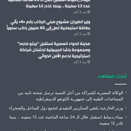
عدد 13 سفينة .. بينما غادر 12 سفينة
منذ 3 أيام
وزير الطيران: مشروع مبني الركاب رقم «4» يأتي
بطاقة استيعابية تصل إلى 40 مليون راكب سنوياً
منذ 3 أيام
مدينة الدواء المصرية تستقبل “چبتو فارما”
ومجموعة باشا الجيبوتية تدشنان شراكة
استراتيجية لدعم الأمن الدوائي
منذ 3 أيام
أحدث المقالات
الوكالة المصرية للشراكة من أجل التنمية ترسل شحنة ثانية من
المساعدات الطبية إلى جمهورية الكونغو الديمقراطية
وزير الخارجية يلتقي السكرتير التنفيذي لتجمع دول الساحل والصحراء
ميناء_دمياط استقبل خلال الـ 24 ساعة الماضية عدد 13 سفينة .. بينما
غادر 12 سفينة