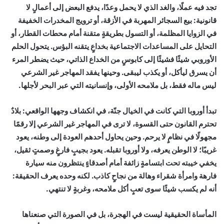
تجد فيه عملًا، والغد الذي لا يحمل وعدًا، يدفع البعض إلى أعمالٍ لا
قانونية: بيع السجائر المهربة في الأزقة، أو ترويج المخدرات الخفيفة
في الزوايا المظلمة، أو التسول بطريقةٍ متقنة أمام محطات القطار، أو
التحايل على المساعدات الاجتماعية بخداعٍ يتقنه البؤس. يتحول الحلم
الأوروبي شيئًا فشيئًا إلى كابوسٍ من الخداع الذاتي، حيث يضطر المرء
أن يسرق ليأكل، أو يكذب ليبقى. وحينها يفقد المهاجر غير الشرعي
ليس ماله فقط، بل ملامحه الأولى، وإنسانيته التي عبر البحر لأجلها.
تبدأ أوروبا التي كانت في الخيال جنّة، في انكشاف وجهها الواقعي: بلادٌ
تحترم القانون حتى القسوة، لا ترى في المهاجر غير الشرعي إلا رقمًا
مجهولًا في نظامٍ لا يرحم. وحين يحاول أحدهم العودة إلى وطنه، يعود
غريبًا؛ لا الوطن يعرفه، ولا أوروبا تقبله. يعود بجيبٍ فارغٍ وصمتٍ ثقيل،
يخفي خيبته تحت ابتسامةٍ زائفة أمام أصدقاءٍ ينتظرون منه سيارة
فارهة وامرأة شقراء وهالة من نجاحٍ كاذب. لكنه وحده يعرف الحقيقة:
أنه لم يكسب شيئًا سوى تعبٍ أكل ملامحه، وغربةٍ لا تنتهي.
المأساة الحقيقية ليست في الهجرة، بل في الصورة التي صنعناها