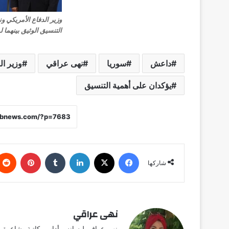
وزير الدفاع الأمريكي و
التنسيق الوثيق بينهما 
داعش
سوريا
نهى عراقي
وزير ال
يؤكدان على أهمية التنسيق
فيسبوك
X
لينكدإن
‏Tumblr
بينتيريست
شاركها
نهى عراقي
نهى عراقي ليسانس أداب.. كاتبة وشاعرة وق