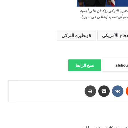
نظيره التركي يؤكدان على أهمية
لمنع أي تصعيد إضافي في سوريا
دفاع الأمريكي
ونظيره التركي
نسخ الرابط
‏Reddit
‏VKontakte
مشاركة عبر البريد
طباعة
صصية وكاتبة محتوى.. وأبلودر