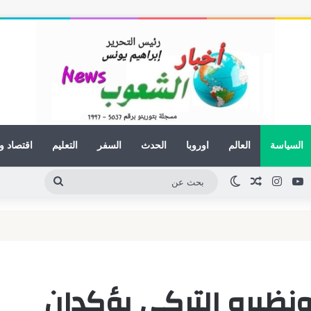
السياسة
العالم
اوروبا
الحدث
السفر
التعليم
اقتصاد و
ينكدإن
يوتيوب
انستقرام
مقال عشوائي
الوضع المظلم
بحث
عن
معالم وأبراج
 ونظيره التركي يؤكدان