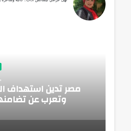
أق
منذ
مصر تدين استهداف ال
وتعرب عن تضامنها