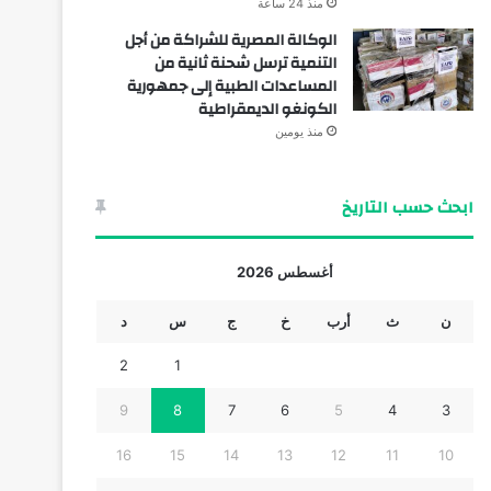
منذ 24 ساعة
الوكالة المصرية للشراكة من أجل
التنمية ترسل شحنة ثانية من
المساعدات الطبية إلى جمهورية
الكونغو الديمقراطية
منذ يومين
ابحث حسب التاريخ
أغسطس 2026
ن
ث
أرب
خ
ج
س
د
2
1
9
8
7
6
5
4
3
16
15
14
13
12
11
10