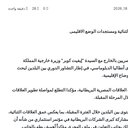
0
28
دقيقة واحدة
الثنائية ومستجدات الوضع الاقليمى
مصريين بالخارج مع السيدة “إيفيت كوبر” وزيرة خارجية المملكة
 أعمال منتدى أنطاليا الدبلوماسي، في إطار التشاور الدوري بين البلدين لبحث
ضاع الإقليمية.
لعلاقات المصرية البريطانية، مؤكدا التطلع لمواصلة تطوير العلاقات
ل المرحلة المقبلة.
وى بين البلدين خلال الفترة المقبلة، بما يعكس عمق العلاقات الثنائية،
مشاركة كبرى الشركات البريطانية في مؤتمر استثماري من شأنه أن
ذلك بجانب التعاون في ملف الهجرة، مؤكداً أهمية ربطه بالجانب