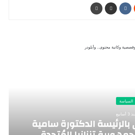
‏Reddit
‏VKontakte
مشاركة عبر البريد
طباعة
صصية وكاتبة محتوى.. وأبلودر
رأ التالي
السياسة
 3 أسابيع
بالرئيسة الدكتورة سامية
هورية تنزانيا المُتحدة