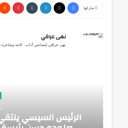
فيسبوك
X
لينكدإن
‏Tumblr
بينتيريست
شاركها
نهى عراقي
نهى عراقي ليسانس أداب.. كاتبة وشاعرة وق
أق
منذ
الرئيس السيسي يلتقي 
صلوحو حسن رئيسة جم