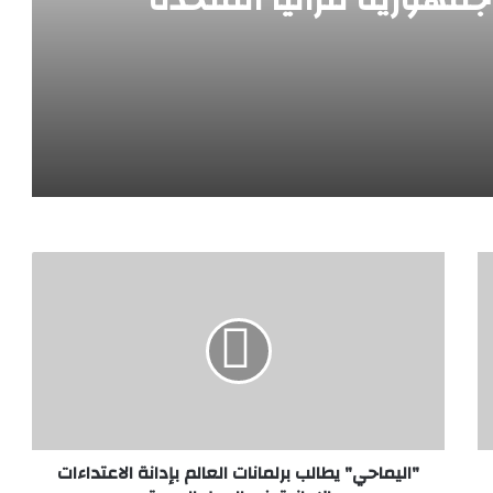
مية صلوحو حسن رئيسة جمهورية تنزانيا المُتحدة
ية وتعرب عن تضامنها الكامل مع المملكة
وزير الخارجية يؤكد لنظرائه في الكويت والبحرين والأردن تضامن مصر مع الدول العربية الشقيقة ضد الاعتداءات الإيرانية الأخير
"اليماحي" يطالب برلمانات العالم بإدانة الاعتداءات