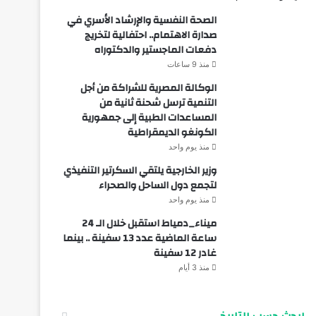
الصحة النفسية والإرشاد الأسري في
صدارة الاهتمام.. احتفالية لتخريج
دفعات الماجستير والدكتوراه
منذ 9 ساعات
الوكالة المصرية للشراكة من أجل
التنمية ترسل شحنة ثانية من
المساعدات الطبية إلى جمهورية
الكونغو الديمقراطية
منذ يوم واحد
وزير الخارجية يلتقي السكرتير التنفيذي
لتجمع دول الساحل والصحراء
منذ يوم واحد
ميناء_دمياط استقبل خلال الـ 24
ساعة الماضية عدد 13 سفينة .. بينما
غادر 12 سفينة
منذ 3 أيام