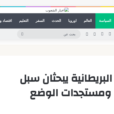
السياسة
العالم
اوروبا
الحدث
السفر
التعليم
اقتصاد و
نكدإن
يوتيوب
انستقرام
مقال عشوائي
الوضع المظلم
بحث
عن
البريطانية يبحثان سبل
ية ومستجدات الوضع