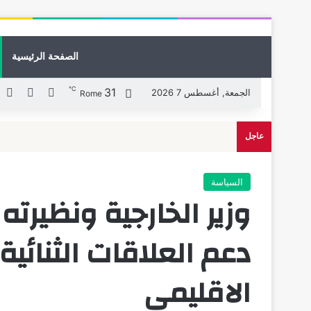
الصفحة الرئيسية
℃
31
X
فيسبوك
لي
الجمعة, أغسطس 7 2026
Rome
عاجل
السياسة
وزير الخارجية ونظيرته 
دعم العلاقات الثنائ
الاقليمى