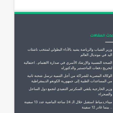
دث المقالات
وزير الشباب والرياضة يشيد بالأداء البطولي لمنتخب ناشئات
اليد في مونديال العالم
الصحة النفسية والإرشاد الأسري في صدارة الاهتمام.. احتفالية
لتخريج دفعات الماجستير والدكتوراه
الوكالة المصرية للشراكة من أجل التنمية ترسل شحنة ثانية
من المساعدات الطبية إلى جمهورية الكونغو الديمقراطية
وزير الخارجية يلتقي السكرتير التنفيذي لتجمع دول الساحل
والصحراء
ميناء_دمياط استقبل خلال الـ 24 ساعة الماضية عدد 13 سفينة
.. بينما غادر 12 سفينة