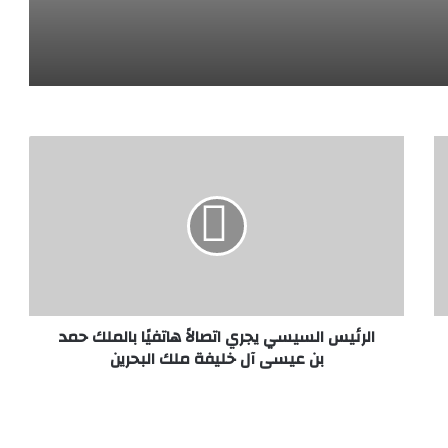
ع المصرفي المصري
للتنمية الشاملة” وآليات تمويل المستهدفات
الرئيس السيسي يجري اتصالاً هاتفيًا بالملك حمد
بن عيسى آل خليفة ملك البحرين
باستثمارات 175 مليون دولار.. رئيس اقتصادية قناة السويس يوقّع مشروعًا جديدًا لمجموعة “أوروجلو جلوبال القابضة” التركية