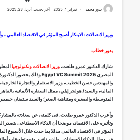
بدور محمد
فبراير 4, 2025
آخر تحديث: أبريل 23, 2025
وزير الاتصالات: الابتكار أصبح المؤثر في الاقتصاد العالمي.. وأكثر من 180 شركة عالمية تعمل في مجال 
بدور خطاب
شارك الدكتور عمرو طلعت،
وزير الاتصالات وتكنولوجيا
المعلو
المصرى Egypt VC Summit 2025 
والمهندس حسن الخطيب، وزير الاستثمار والتجارة الخارجية، و
المالية، والسيد/ هولجر إيلي، ممثل السفارة الألمانية بالقا
المتوسطة والصغيرة ومتناهية الصغر؛ والسيد ستيفان جيمبير،
وأعرب الدكتور عمرو طلعت، فى كلمته، عن سعادته بالمشاركة 
وتأثيره على الاقتصاد، موضحا أن الذكاء الاصطناعى يتصدر المش
فى مجال الذكاء الاصطناعى والذى نافس بقوه تطبيقات أطلق