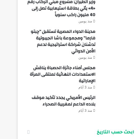
وزير الطيران: مشروع مبني الركاب رقم
«4» يأتي بطاقة استيعابية تصل إلى
40 مليون راكب سنوياً
منذ يومين
مدينة الدواء المصرية تستقبل “چبتو
فارما” ومجموعة باشا الجيبوتية
تدشنان شراكة استراتيجية لدعم
الأمن الدوائي
منذ يومين
مجلس أمناء جائزة الحصباة يناقش
الاستعدادات النهائية لملتقى المرأة
الإماراتية
منذ 3 أيام
الرئيس الأمريكي يجدد تأكيد موقف
بلاده الداعم لمغربية الصحراء
منذ 3 أيام
ابحث حسب التاريخ