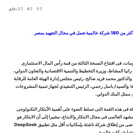
0
8
2 دقائق
التعهيد بمصر
مات، فى افتتاح النسخة الثالثة من قمة رأس المال الاستثمارى
وذلك بحضور الدكتورة رانيا المشاط، وزيرة التخطيط والتنمية الاقتصادية والتعاون الدولي،
الدكتور محمد فريد صالح، رئيس مجلس إدارة الهيئة العامة للرقابة
هرة؛ والسيد/ باسل رحمي، الرئيس التنفيذي لجهاز تنمية المشروعات
 ممثل البنك الدولي.
فى هذه القمة التى تسلط الضوء على أهمية الأبتكار التكنولوجى
هد العالمى فى مجال الابتكار والابداع، مشيرا إلى أن الابتكار هو
المؤثر فى الاقتصاد العالمى مدللا بما حدث خلال الأسبوع الماضى من إطلاق شركة ناشئة بإمكانيات أقل مثل تطبيق DeepSeek
تها شركات عالمية.