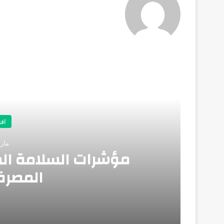
أق
اق
مارس 26
مؤشرات السلامة الم
المصرف