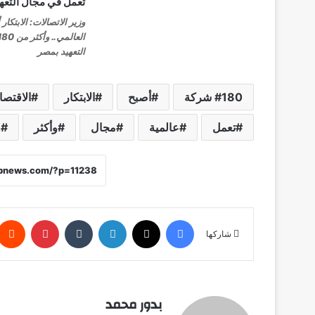
وزير الاتصالات: الابتكار
التعهيد بمصر
180 شركة
أصبح
الابتكار
الاقتصا
تعمل
عالمية
مجال
وأكثر
و
فيسبوك
X
لينكدإن
‏Tumblr
بينتيريست
شاركها
بدور محمد