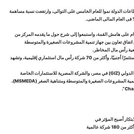
طاعات الدولة نموا للعام الخامس على التوالى، وارتفعت نسبة مساهمة
مقام على هامش القمة، واستمعوا إلى شرح حول ما يقدمه المركز من
 اتفاق تعاون بين جهاز تنمية المشروعات الصغيرة والمتوسطة
عية رأس مال المخاطر.
ويشارك فى القمة أكثر من 400 مشارك منهم أكثر من 50 مستثمرًا أجنبيًا، وأكثر من 70 شركة رأس مال استثماري إقليمية، وتشهد
جدير بالذكر أن قمة هذا العام تنظمها الوكالة الألمانية للتعاون الدولي (GIZ) في مصر، والشركة المصرية للاستثمارات الخاصة
وجمعية رأس مال المخاطر (EPEA)، والبنك الدولي، وجهاز تنمية المشروعات الصغيرة والمتوسطة ومتناهية الصغر (MSMEDA)،