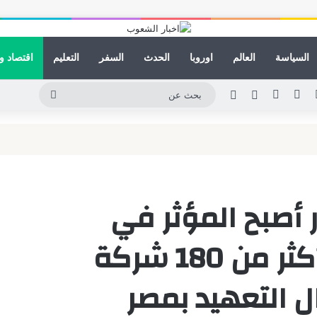
السياسة
العالم
اوروبا
الحدث
السفر
التعليم
اقتصاد و
لينكدإن
يوتيوب
انستقرام
مقال عشوائي
الوضع المظلم
بحث
عن
ار أصبح المؤثر في
الاقتصاد العالمي.. وأكثر من 180 شركة
 التعهيد بمصر