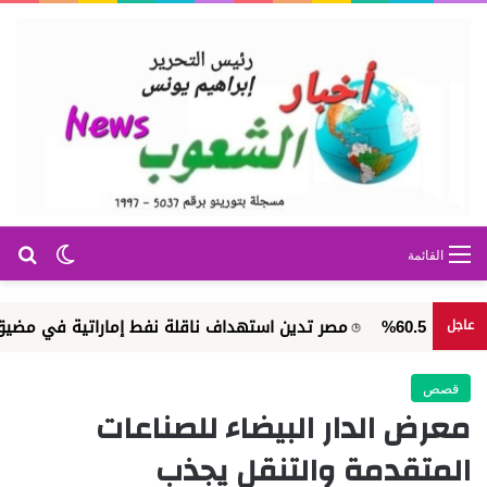
بح
الوضع ا
القائمة
مصر تدين استهداف ناقلة نفط إماراتية في مضيق هرمز
عاجل
قصص
معرض الدار البيضاء للصناعات
المتقدمة والتنقل يجذب