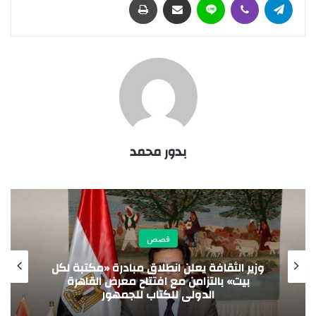
بدور محمد
قصص
نهى عراقي تكتب.. أمير الغياب