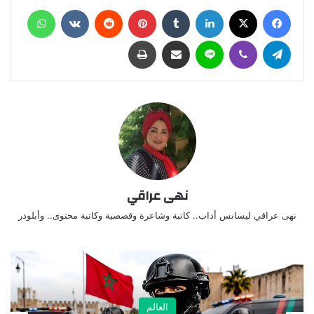
فيسبوك
X
لينكدإن
‏Tumblr
بينتيريست
‏Reddit
‏VKontakte
واتساب
تيلقرام
ڤايبر
لاين
مشاركة عبر البريد
طباعة
نهى عراقي
نهى عراقي ليسانس أداب.. كاتبة وشاعرة وقصصية وكاتبة محتوى.. وأبلودر
العالم