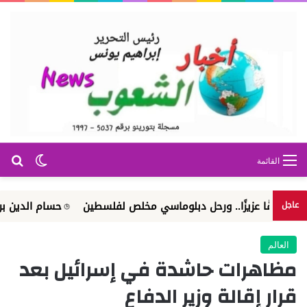
بح
الوضع ا
القائمة
 عزيزًا.. ورحل دبلوماسي مخلص لفلسطين
حسام الدين بريطل كاتب و
عاجل
العالم
مظاهرات حاشدة في إسرائيل بعد
قرار إقالة وزير الدفاع