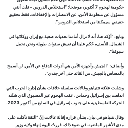
حكومية لهجوم 7 أكتوبر، موضحا: “استخلاص الدروس – قلت أنني
مسؤول عن منظومة الأمن، عن الانتصارات والإخفاقات. فقط تحقيق
حقيقي سيمكننا من استخلاص الدروس”.
وتابع: “أؤكد هنا، أنه لا تزال أمامنا تحديات صعبة مع إيران ووكلائها في
الشمال. للأسف، حُكم علينا أن نعيش سنوات طويلة ونحن نحمل
سيوفنا”.
وأضاف: “الجيش وأجهزة الأمن هي أدوات الدفاع عن الأمن. لن أسمح
بالمساس بالجيش، من القائد حتى آخر جندي”.
وشابت علاقة نتنياهو وغالانت سلسلة خلافات بشأن إدارة الحرب التي
اندلعت بين إسرائيل وحماس، عقب الهجوم غير المسبوق الذي شنّته
الحركة الفلسطينية على جنوب إسرائيل في السابع من أكتوبر 2023.
وقال نتنياهو في بيان، بشأن قراره إقالة غالانت إنّ “الثقة تآكلت على
مدى الأشهر الماضية. في ضوء ذلك، قررتُ اليوم إنهاء ولاية وزير