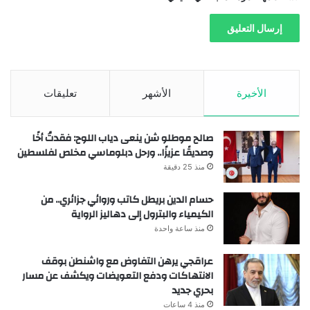
الأخيرة
الأشهر
تعليقات
صالح موطلو شن ينعى دياب اللوح: فقدتُ أخًا
وصديقًا عزيزًا.. ورحل دبلوماسي مخلص لفلسطين
منذ 25 دقيقة
حسام الدين بريطل كاتب وروائي جزائري.. من
الكيمياء والبترول إلى دهاليز الرواية
منذ ساعة واحدة
عراقجي يرهن التفاوض مع واشنطن بوقف
الانتهاكات ودفع التعويضات ويكشف عن مسار
بحري جديد
منذ 4 ساعات