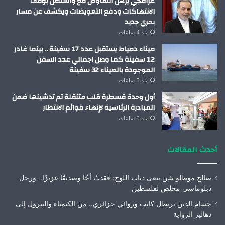
عراقجي يرهن التفاوض مع واشنطن بوقف
الانتهاكات ودفع التعويضات ويكشف عن مسار
بحري جديد
منذ 4 ساعات
ميناء دمياط يستقبل عدد 17 سفينة .. بينما غادر
12 سفينة كما وصل اجمالي عدد السفن
الموجودة بالميناء 32 سفينة
منذ 5 ساعات
أول وحدة قسطرة قلب متنقلة تم تدشينها ضمن
المبادرة الرئاسية لإنهاء قوائم الانتظار
منذ 6 ساعات
أحدث المقالات
صالح موطلو شن ينعى دياب اللوح: فقدتُ أخًا وصديقًا عزيزًا.. ورحل
دبلوماسي مخلص لفلسطين
حسام الدين بريطل كاتب وروائي جزائري.. من الكيمياء والبترول إلى
دهاليز الرواية