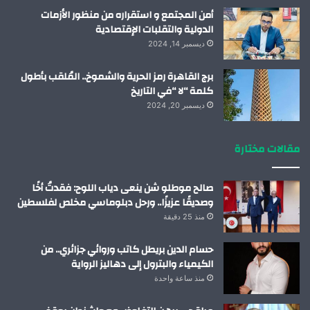
أمن المجتمع و استقراره من منظور الأزمات
الدولية والتقلبات الإقتصادية
ديسمبر 14, 2024
برج القاهرة رمز الحرية والشموخ.. المُلقب بأطول
كلمة “لا “في التاريخ
ديسمبر 20, 2024
مقالات مختارة
صالح موطلو شن ينعى دياب اللوح: فقدتُ أخًا
وصديقًا عزيزًا.. ورحل دبلوماسي مخلص لفلسطين
منذ 25 دقيقة
حسام الدين بريطل كاتب وروائي جزائري.. من
الكيمياء والبترول إلى دهاليز الرواية
منذ ساعة واحدة