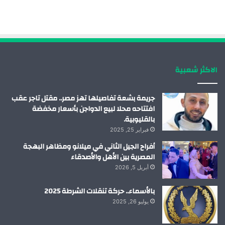
ب
ك
ي
ت
و
د
و
ق
ك
إ
ب
ر
الاكثر شعبية
ن
ا
م
جريمة بشعة تفاصيلها تهز مصر.. مقتل تاجر عقب
افتتاحه محلا لبيع الدواجن بأسعار مخفضة
بالقليوبية.
فبراير 25, 2025
أفراح الجيل الثاني في ميلانو ومظاهر البهجة
المصرية بين الأهل والأصدقاء
أبريل 5, 2026
بالأسماء.. حركة تنقلات الشرطة 2025
يوليو 26, 2025