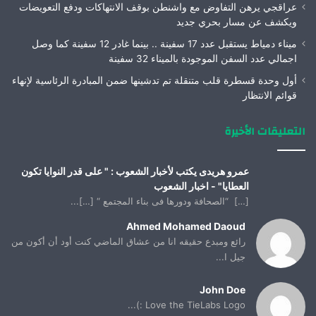
عراقجي يرهن التفاوض مع واشنطن بوقف الانتهاكات ودفع التعويضات
ويكشف عن مسار بحري جديد
ميناء دمياط يستقبل عدد 17 سفينة .. بينما غادر 12 سفينة كما وصل
اجمالي عدد السفن الموجودة بالميناء 32 سفينة
أول وحدة قسطرة قلب متنقلة تم تدشينها ضمن المبادرة الرئاسية لإنهاء
قوائم الانتظار
التعليقات الأخيرة
عمرو هريدى يكتب لأخبار الشعوب : " على قدر النوايا تكون
العطايا" - اخبار الشعوب
[…] “الصحافة ودورها فى بناء المجتمع “ […]...
Ahmed Mohamed Daoud
رائع ومبدع حقيقه انا من عشاق الماضي كنت أود أن أكون من
جيل ا...
John Doe
Love the TieLabs Logo :)...