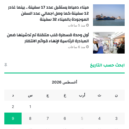
ميناء دمياط يستقبل عدد 17 سفينة .. بينما غادر
12 سفينة كما وصل اجمالي عدد السفن
الموجودة بالميناء 32 سفينة
منذ 5 ساعات
أول وحدة قسطرة قلب متنقلة تم تدشينها ضمن
المبادرة الرئاسية لإنهاء قوائم الانتظار
منذ 6 ساعات
ابحث حسب التاريخ
أغسطس 2026
ن
ث
أرب
خ
ج
س
د
2
1
9
8
7
6
5
4
3