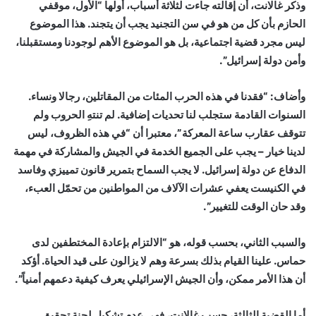
وذكر غالانت، أن إقالته جاءت لثلاثة أسباب، أولها “الأول، موقفي
الحازم بأن كل من هو في سن التجنيد يجب أن يتجند. هذا الموضوع
ليس مجرد قضية اجتماعية، بل هو الموضوع الأهم لوجودنا ومستقبلنا،
وأمن دولة إسرائيل”.
وأضاف: “فقدنا في هذه الحرب المئات من المقاتلين، رجالا ونساء.
السنوات القادمة ستجلب لنا تحديات إضافية. لم تنتهِ الحروب ولم
تتوقف عقارب ساعة المعركة”، معتبرا أن “في هذه الظروف، ليس
لدينا خيار – يجب على الجميع الخدمة في الجيش والمشاركة في مهمة
الدفاع عن دولة إسرائيل. لا يجب السماح بتمرير قانون تمييزي وفاسد
في الكنيست يعفي عشرات الآلاف من المواطنين من تحمّل العبء،
وقد حان الوقت للتغيير”.
والسبب الثاني، بحسب قوله، هو “الالتزام بإعادة المختطفين لدى
حماس. علينا القيام بذلك بسرعة وهم لا يزالون على قيد الحياة. أؤكد
أن هذا الأمر ممكن، وأن الجيش الإسرائيلي يعرف كيفية دعمهم أمنياً”.
أما القضية الثالثة، حسب غالانت، فهي عدم تشكيل لجنة تحقيق