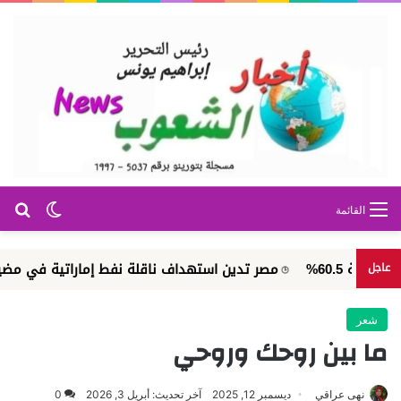
بح
الوضع ا
القائمة
مصر تدين استهداف ناقلة نفط إماراتية في مضيق هرمز
عاجل
شعر
ما بين روحك وروحي
نهى عراقي
ديسمبر 12, 2025
آخر تحديث: أبريل 3, 2026
0