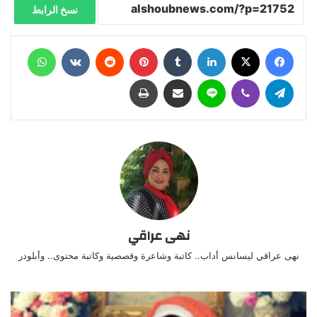
نسخ الرابط
فيسبوك
X
لينكدإن
‏Tumblr
بينتيريست
‏Reddit
‏VKontakte
واتساب
تيلقرام
ڤايبر
لاين
مشاركة عبر البريد
طباعة
نهى عراقي
نهى عراقي ليسانس أداب.. كاتبة وشاعرة وقصصية وكاتبة محتوى.. وأبلودر