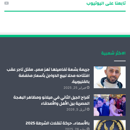
تابعنا على اليوتيوب
س
ن
ت
س
ب
ك
ي
ت
و
د
و
ق
ك
إ
ب
ر
الاكثر شعبية
ن
ا
م
جريمة بشعة تفاصيلها تهز مصر.. مقتل تاجر عقب
افتتاحه محلا لبيع الدواجن بأسعار مخفضة
بالقليوبية.
فبراير 25, 2025
أفراح الجيل الثاني في ميلانو ومظاهر البهجة
المصرية بين الأهل والأصدقاء
أبريل 5, 2026
بالأسماء.. حركة تنقلات الشرطة 2025
يوليو 26, 2025