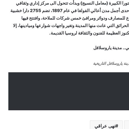
مانيفاكتورا الكبيرة (معامل النسيج) وبدأت تتحول الى مركز إداري وثقافي
كبير، حيث تأسس فيها أول مسرح روسي. وكانت ياروسلافل إحدى أجمل مدن أعالي الفولغا في عام 1897، تضم 2755 دارا خشبية
ا 77 كنيسة وعملت فيها فروع للمصارف ودوائر ومرافئ خمس شركات للملاحة، وافتتح فيها
ئق التي عانت منها المدينة وتغير واجهات شوارعها وميادينها، إلا
نوز العظيمة للفنون والثقافة لروسيا القديمة.
نة ياروسلافل التاريخية
نهى عراقي