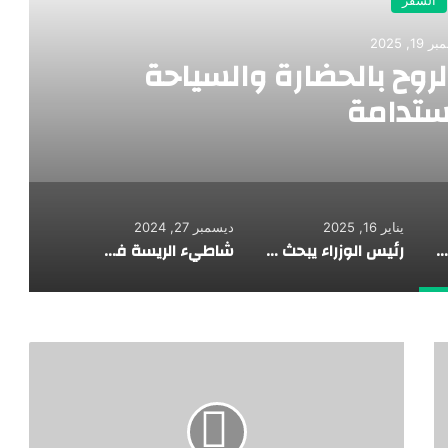
19, 2025
لروح بالحضارة والسياحة
ستدامة
يناير 16, 2025
ديسمبر 27, 2024
تركيا… حيث تلتقي الروح بالحضارة والسياحة المستدامة
رئيس الوزراء يبحث مقترحات تيسير إنهاء إجراءات وصول السائحين إلى المطارات المصرية
شاطيء الريسة في العريش من أجمل شواطيء البحر المتوسط