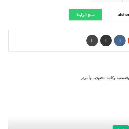
نسخ الرابط
‏Reddit
‏VKontakte
مشاركة عبر البريد
طباعة
صصية وكاتبة محتوى.. وأبلودر
رأ التالي
السفر