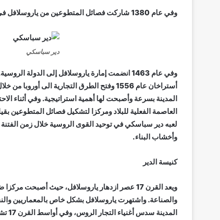
وفي عام 1380 شاركت فصائل المتطوعين من ياروسلافل في معركة كوليكوفو التي كانت بداية لنهاية احتلال المغول لروسيا.
دير سباسكي
أستراخان عام 1556 وفتح الطرق التجارية الى أ
العاصمة الفعلية للبلاد ومركزا لتشكيل فصائل المتطوعين بق
لعبه دير سباسكي في توحيد القوى الروسية خلال زمن الفتنة
وأخشاب البناء.
كنيسة الدير
ويعد القرن 17 عصر ازدهار ياروسلافل، حيث أصبحت م
والصناعة. واشتهرت ياروسلافل بشكل خاص بالمعماريين والنجا
المدي