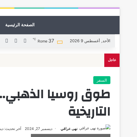
الصفحة الرئيسية
℃
37
X
فيسبوك
لين
الأحد, أغسطس 9 2026
Rome
عاجل
السفر
طوق روسيا الذهبي.. 
التاريخية
نهى عراقي
ديسمبر 27, 2024
آخر تحديث: ديسمبر 7