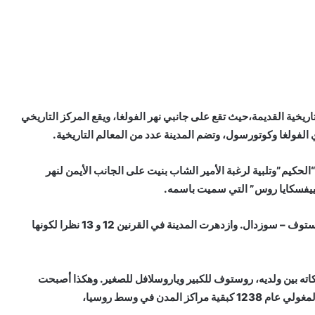
اريخية القديمة،حيث تقع على جانبي نهر الفولغا، ويقع المركز التاريخي
ي الفولغا وكوتورسول، وتضم المدينة عدد من المعالم التاريخية.
روسلاف مودري “الحكيم”وتلبية لرغبة الأمير الشاب بنيت على الجانب الأيمن لنهر
“كييفسكايا روس” التي سميت باسمه.
وكانت ياروسلافل في القرنين 11 و12 مدينة حدودية لإمارة روستوف – سوزدال. وازدهرت المدينة في القرنين 12 و 13 نظرا لكونها
ممتلكاته بين ولديه، روستوف للكبير وياروسلافل للصغير. وهكذا أصبحت
مدن في وسط روسيا،