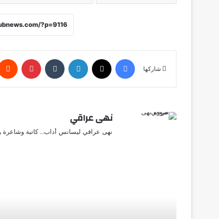
فيسبوك
X
لينكدإن
‏Tumblr
بينتيريست
شاركها
نهى عراقي
نهى عراقي ليسانس أداب.. كاتبة وشاعرة وق
أق