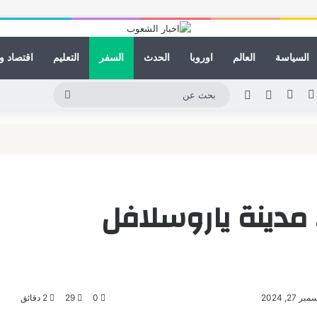
السياسة
العالم
اوروبا
الحدث
السفر
التعليم
اقتصاد و
كدإن
يوتيوب
انستقرام
مقال عشوائي
الوضع المظلم
بحث
عن
عراقجي
مدينة ياروسلافل
2, 2024
0
29
2 دقائق