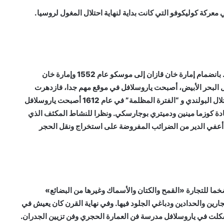
وفي عام 1463 انضمت إمارة ياروسلافل إلى الدولة الروسية. بانضمام إمارة خان قازان إلى موسكو عام 1552 وإمارة خان
وروبا من خلال البحر الأبيض، أصبحت ياروسلافل في موقع مهم جدا، فازدهرت
المدينة بسرعة وأصبحت لها أهمية استراتيجية. وفي أثناء الاحتلال البولندي و “الفترة المظلمة” في عام 1612 أصبحت ياروسلافل
يادة كوزما مينين ودميتري بوجارسكي. ونظرا للنشاط المكثف الذي
 أعفي الدير من الضرائب المفروضة على استخراج ونقل الحجر
ركزا ضخما للتجارة «القمح والكتان والأسماك وغيرها من البضائع»
رين والحدادين ودباغي الجلود فيها. وفي نهاية القرن كان يعيش في
نة سدس أغنياء التجار الروس، وفي أواسط القرن 17 تشكلت في ياروسلافل مدرسة فن العمارة الحجري وفن تزيين الجدران.