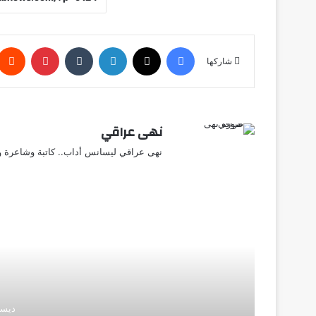
فيسبوك
X
لينكدإن
‏Tumblr
بينتيريست
شاركها
نهى عراقي
نهى عراقي ليسانس أداب.. كاتبة وشاعرة وق
أق
ديسمبر 0