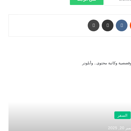
‏Reddit
‏VKontakte
مشاركة عبر البريد
طباعة
صصية وكاتبة محتوى.. وأبلودر
رأ التالي
السفر
2, 2025