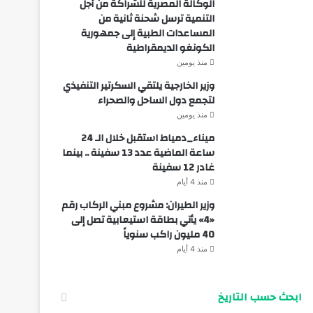
الوكالة المصرية للشراكة من أجل
التنمية ترسل شحنة ثانية من
المساعدات الطبية إلى جمهورية
الكونغو الديمقراطية
منذ يومين
وزير الخارجية يلتقي السكرتير التنفيذي
لتجمع دول الساحل والصحراء
منذ يومين
ميناء_دمياط استقبل خلال الـ 24
ساعة الماضية عدد 13 سفينة .. بينما
غادر 12 سفينة
منذ 4 أيام
وزير الطيران: مشروع مبني الركاب رقم
«4» يأتي بطاقة استيعابية تصل إلى
40 مليون راكب سنوياً
منذ 4 أيام
ابحث حسب التاريخ