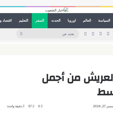
السياسة
العالم
اوروبا
الحدث
السفر
التعليم
اقتصاد و
ينكدإن
يوتيوب
انستقرام
مقال عشوائي
الوضع المظلم
بحث
عن
لعريش من أجمل
سط
2, 2024
0
57
دقيقة واحدة