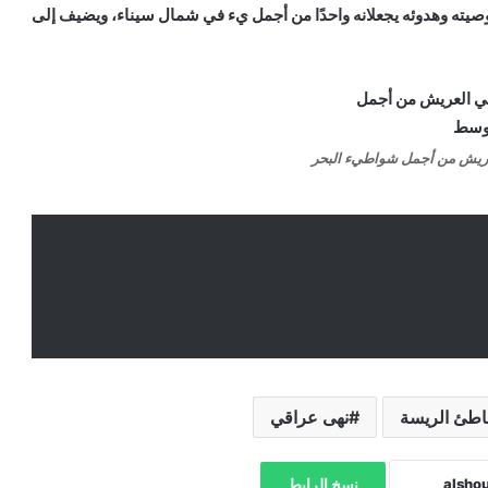
يته وهدوئه يجعلانه واحدًا من أجمل يء في شمال سيناء، ويضيف إلى
ريش من أجمل شواطيء البحر
طئ الريسة
نهى عراقي
نسخ الرابط