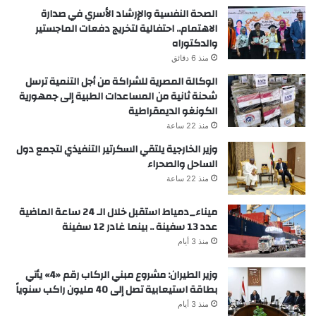
الصحة النفسية والإرشاد الأسري في صدارة
الاهتمام.. احتفالية لتخريج دفعات الماجستير
والدكتوراه
منذ 6 دقائق
الوكالة المصرية للشراكة من أجل التنمية ترسل
شحنة ثانية من المساعدات الطبية إلى جمهورية
الكونغو الديمقراطية
منذ 22 ساعة
وزير الخارجية يلتقي السكرتير التنفيذي لتجمع دول
الساحل والصحراء
منذ 22 ساعة
ميناء_دمياط استقبل خلال الـ 24 ساعة الماضية
عدد 13 سفينة .. بينما غادر 12 سفينة
منذ 3 أيام
وزير الطيران: مشروع مبني الركاب رقم «4» يأتي
بطاقة استيعابية تصل إلى 40 مليون راكب سنوياً
منذ 3 أيام