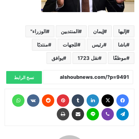
إليها
إيمان
المنتدبين
الوزراء"
باشا
رئيس
للجهات
منتدبًا
موظفًا
نقل 1723
يوافق
نسخ الرابط
فيسبوك
X
لينكدإن
‏Tumblr
بينتيريست
‏Reddit
‏VKontakte
واتساب
تيلقرام
ڤايبر
لاين
مشاركة عبر البريد
طباعة