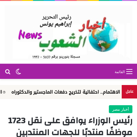
بح
الوضع ا
القائمة
اهتمام.. احتفالية لتخريج دفعات الماجستير والدكتوراه
الوكالة ال
عاجل
أخبار مصر
رئيس الوزراء يوافق على نقل 1723
موظفًا منتدبًا للجهات المنتدبين