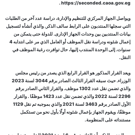
https://seconded.caoa.gov.eg .
ويواصل الجهاز المركزي للتنظيم والإدارة، دراسة عدد آخر من الطلبات
التي سجلها المنتدبون على الرابط سالف الذكر. والذي أنشأه لتسجيل
بيانات المنتدبين بين وحدات الجهاز الإدارى. للدولة حتى يتمكن من
إعمال شئونه ودراسة نقل الموظف أو العامل الذي مر على انتدابه 4
سنوات. إلى الوحدة المنتدب إليها، حال توافرت رغبة الموظف في
النقل.
ويعد القرار المذكور هو القرار الرابع الذي يصدر من رئيس مجلس
الوزراء. حيث سبقه القرار الثالث الصادر برقم 3044 لسنة 2023
والذي تضمن نقل عدد 1302 موظف. والقرار الثاني الصادر برقم
2296 لسنة 2022 والذي تضمن نقل عدد 1423 موظفًا . والقرار
الأول الصادر برقم 3463 لسنة 2021 والذي بموجبه تم نقل 1129
موظفًا، ويقوم الجهاز بإعمال شئونه أولًا بأول نحو من تستكمل
مستنداته على المنظومة.