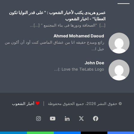
عمرو هريدى يكتب لأخبار الشعوب : " على قدر النوايا تكون
العطايا" - اخبار الشعوب
[…] “الصحافة ودورها فى بناء المجتمع “ […]...
Ahmed Mohamed Daoud
رائع ومبدع حقيقه انا من عشاق الماضي كنت أود أن أكون من
جيل ا...
John Doe
Love the TieLabs Logo :)...
© حقوق النشر 2026، جميع الحقوق محفوظة |
أخبار الشعوب
فيسبوك
X
لينكدإن
يوتيوب
انستقرام