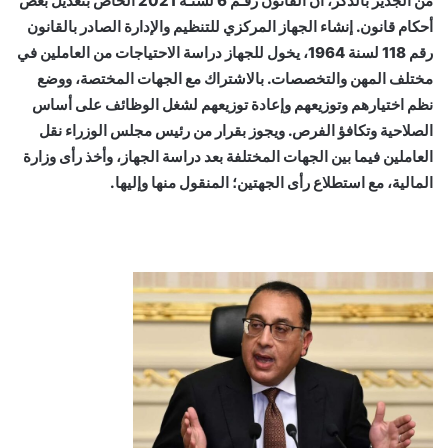
من الجدير بالذكر، أن القانون رقـم 6 لسنـة 2021 الخاص بتعديل بعض
أحكام قانون. إنشاء الجهاز المركزي للتنظيم والإدارة الصادر بالقانون
رقم 118 لسنة 1964، يخول للجهاز دراسة الاحتياجات من العاملين في
مختلف المهن والتخصصات. بالاشتراك مع الجهات المختصة، ووضع
نظم اختيارهم وتوزيعهم وإعادة توزيعهم لشغل الوظائف على أساس
الصلاحية وتكافؤ الفرص. ويجوز بقرار من رئيس مجلس الوزراء نقل
العاملين فيما بين الجهات المختلفة بعد دراسة الجهاز، وأخذ رأى وزارة
المالية، مع استطلاع رأى الجهتين؛ المنقول منها وإليها.