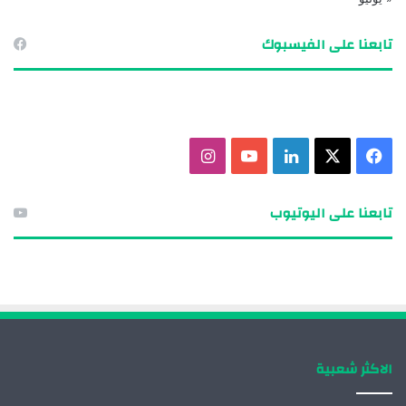
تابعنا على الفيسبوك
ف
X
ل
ي
ا
ي
ي
و
ن
تابعنا على اليوتيوب
س
ن
ت
س
ب
ك
ي
ت
و
د
و
ق
ك
إ
ب
ر
الاكثر شعبية
ن
ا