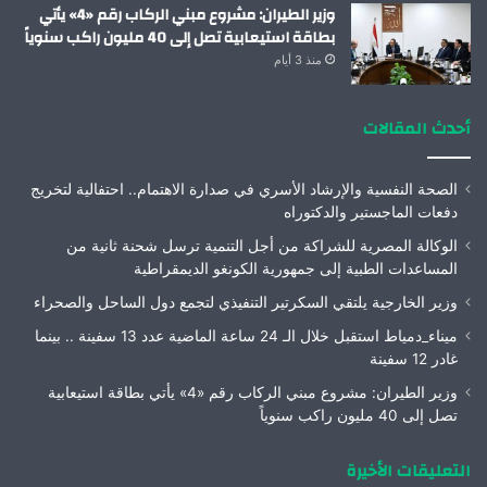
وزير الطيران: مشروع مبني الركاب رقم «4» يأتي
بطاقة استيعابية تصل إلى 40 مليون راكب سنوياً
منذ 3 أيام
أحدث المقالات
الصحة النفسية والإرشاد الأسري في صدارة الاهتمام.. احتفالية لتخريج
دفعات الماجستير والدكتوراه
الوكالة المصرية للشراكة من أجل التنمية ترسل شحنة ثانية من
المساعدات الطبية إلى جمهورية الكونغو الديمقراطية
وزير الخارجية يلتقي السكرتير التنفيذي لتجمع دول الساحل والصحراء
ميناء_دمياط استقبل خلال الـ 24 ساعة الماضية عدد 13 سفينة .. بينما
غادر 12 سفينة
وزير الطيران: مشروع مبني الركاب رقم «4» يأتي بطاقة استيعابية
تصل إلى 40 مليون راكب سنوياً
التعليقات الأخيرة