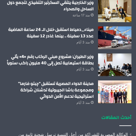
وزير الخارجية يلتقي السكرتير التنفيذي لتجمع دول
الساحل والصحراء
منذ 17 ساعة
ميناء_دمياط استقبل خلال الـ 24 ساعة الماضية
عدد 13 سفينة .. بينما غادر 12 سفينة
منذ 3 أيام
وزير الطيران: مشروع مبني الركاب رقم «4» يأتي
بطاقة استيعابية تصل إلى 40 مليون راكب سنوياً
منذ 3 أيام
مدينة الدواء المصرية تستقبل “چبتو فارما”
ومجموعة باشا الجيبوتية تدشنان شراكة
استراتيجية لدعم الأمن الدوائي
منذ 3 أيام
أحدث المقالات
الوكالة المصرية للشراكة من أجل التنمية ترسل شحنة ثانية من