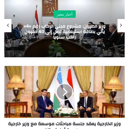
أخبار مصر
وزير الطيران: مشروع مبني الركاب رقم «4»
يأتي بطاقة استيعابية تصل إلى 40 مليون
راكب سنوياً
وزير الخارجية يعقد جلسة مباحثات موسعة مع وزير خارجية