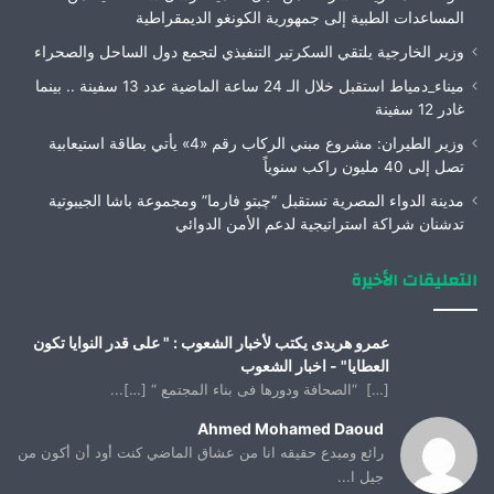
المساعدات الطبية إلى جمهورية الكونغو الديمقراطية
وزير الخارجية يلتقي السكرتير التنفيذي لتجمع دول الساحل والصحراء
ميناء_دمياط استقبل خلال الـ 24 ساعة الماضية عدد 13 سفينة .. بينما
غادر 12 سفينة
وزير الطيران: مشروع مبني الركاب رقم «4» يأتي بطاقة استيعابية
تصل إلى 40 مليون راكب سنوياً
مدينة الدواء المصرية تستقبل “چبتو فارما” ومجموعة باشا الجيبوتية
تدشنان شراكة استراتيجية لدعم الأمن الدوائي
التعليقات الأخيرة
عمرو هريدى يكتب لأخبار الشعوب : " على قدر النوايا تكون
العطايا" - اخبار الشعوب
[…] “الصحافة ودورها فى بناء المجتمع “ […]...
Ahmed Mohamed Daoud
رائع ومبدع حقيقه انا من عشاق الماضي كنت أود أن أكون من
جيل ا...