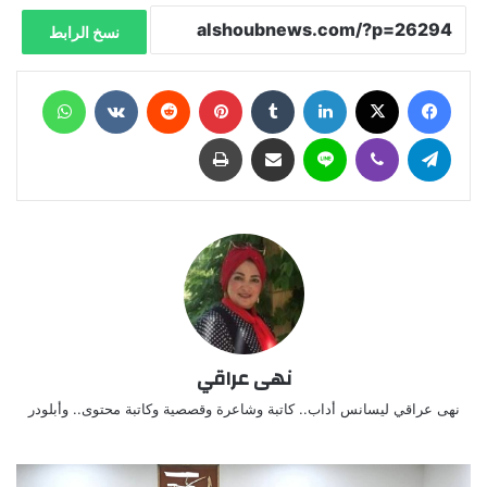
نسخ الرابط
فيسبوك
X
لينكدإن
‏Tumblr
بينتيريست
‏Reddit
‏VKontakte
واتساب
تيلقرام
ڤايبر
لاين
مشاركة عبر البريد
طباعة
نهى عراقي
نهى عراقي ليسانس أداب.. كاتبة وشاعرة وقصصية وكاتبة محتوى.. وأبلودر