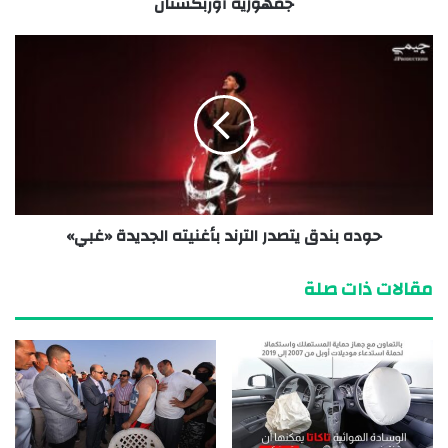
جمهورية أوزبكستان
حوده بندق يتصدر الترند بأغنيته الجديدة «غبي»
مقالات ذات صلة