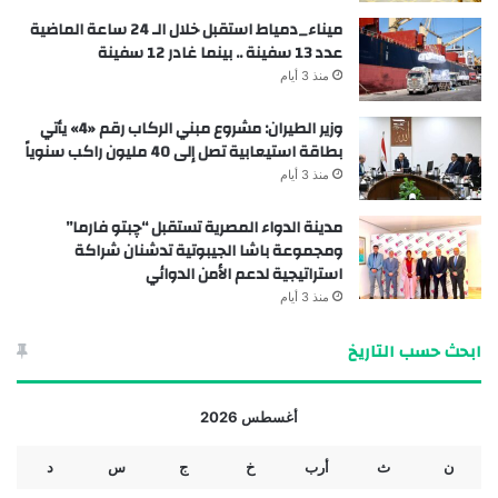
ميناء_دمياط استقبل خلال الـ 24 ساعة الماضية
عدد 13 سفينة .. بينما غادر 12 سفينة
منذ 3 أيام
وزير الطيران: مشروع مبني الركاب رقم «4» يأتي
بطاقة استيعابية تصل إلى 40 مليون راكب سنوياً
منذ 3 أيام
مدينة الدواء المصرية تستقبل “چبتو فارما”
ومجموعة باشا الجيبوتية تدشنان شراكة
استراتيجية لدعم الأمن الدوائي
منذ 3 أيام
ابحث حسب التاريخ
أغسطس 2026
ن
ث
أرب
خ
ج
س
د