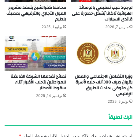
لوجود عيب تصنيعي بالوسائد
محافظ كفرالشيخ يتفقد مشروع
الهوائية تاكاتا يُشكل خطورة على
المول التجاري والترفيهي بمصيف
قائدي السيارات
بلطيم
مارس 7, 2026
يوليو 1, 2025
وزيرا التضامن الاجتماعي والعمل
نصائح تقدمها الشركة القابضة
يقرران صرف 300 ألف جنيه لأسرة
للمواطنين لتجنب الأضرار أثناء
كل متوفي بحادث الطريق
سقوط الأمطار
الإقليمي
نوفمبر 14, 2025
يوليو 5, 2025
اترك تعليقاً
لن يتم نشر عنوان بريدك الإلكتروني.
الحقول الإلزامية مشار إليها بـ
*