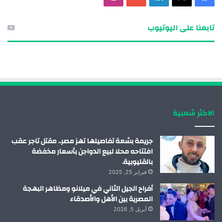
ي
ي
و
ن
تابعنا على اليوتيوب
س
ن
ت
س
ب
ك
ي
ت
و
د
و
ق
ك
إ
ب
ر
الاكثر شعبية
ن
ا
م
جريمة بشعة تفاصيلها تهز مصر.. مقتل تاجر عقب
افتتاحه محلا لبيع الدواجن بأسعار مخفضة
بالقليوبية.
فبراير 25, 2025
أفراح الجيل الثاني في ميلانو ومظاهر البهجة
المصرية بين الأهل والأصدقاء
أبريل 5, 2026