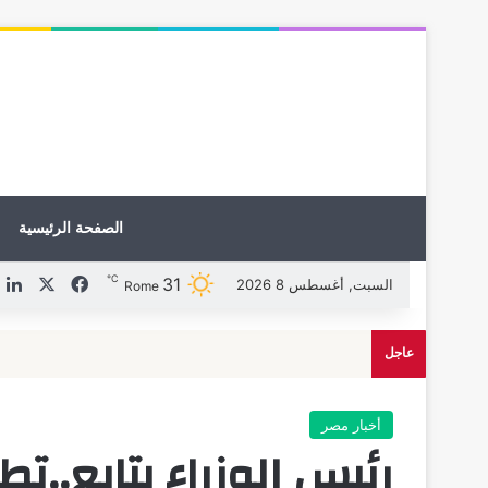
الصفحة الرئيسية
℃
31
X
فيسبوك
ل
السبت, أغسطس 8 2026
Rome
عاجل
أخبار مصر
رئيس الوزراء يتابع..تط