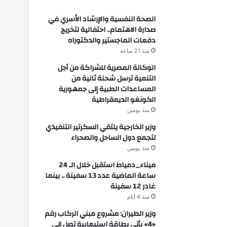
الصحة النفسية والإرشاد الأسري في
صدارة الاهتمام.. احتفالية لتخريج
دفعات الماجستير والدكتوراه
منذ 21 ساعة
الوكالة المصرية للشراكة من أجل
التنمية ترسل شحنة ثانية من
المساعدات الطبية إلى جمهورية
الكونغو الديمقراطية
منذ يومين
وزير الخارجية يلتقي السكرتير التنفيذي
لتجمع دول الساحل والصحراء
منذ يومين
ميناء_دمياط استقبل خلال الـ 24
ساعة الماضية عدد 13 سفينة .. بينما
غادر 12 سفينة
منذ 4 أيام
وزير الطيران: مشروع مبني الركاب رقم
«4» يأتي بطاقة استيعابية تصل إلى