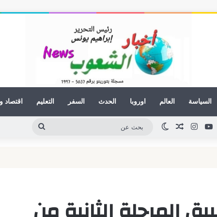
السياسة
العالم
اوروبا
الحدث
السفر
التعليم
اقتصاد و
ينكدإن
يوتيوب
انستقرام
مقال عشوائي
الوضع المظلم
بحث
عن
بيق المرحلة الثانية من