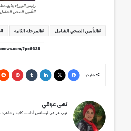
رئيس الوزراء يتابع..تط
التأمين الصحي الشامل
التأمين الصحي الشامل
المرحلة الثانية
ر
فيسبوك
X
لينكدإن
‏Tumblr
بينتيريست
شاركها
نهى عراقي
نهى عراقي ليسانس أداب.. كاتبة وشاعرة وق