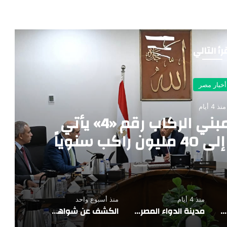
رأ التالي
أخبار مصر
منذ 4 أيام
وزير الطيران: مشروع مبني الركاب رقم «4» يأتي
 سنوياً
منذ 4 أيام
منذ أسبوع واحد
وزير الطيران: مشروع مبني الركاب رقم «4» يأتي بطاقة استيعابية تصل إلى 40 مليون راكب سنوياً
مدينة الدواء المصرية تستقبل “چبتو فارما” ومجموعة باشا الجيبوتية تدشنان شراكة استراتيجية لدعم الأمن الدوائي
الكشف عن شواهد قبور وتوابيت وتمائم بمنطقة تل الدير بمحافظة دمياط