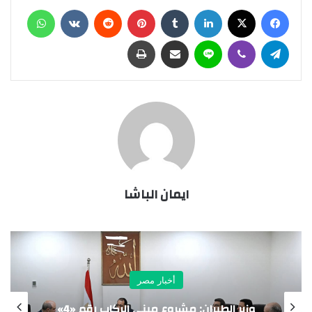
فيسبوك
X
لينكدإن
‏Tumblr
بينتيريست
‏Reddit
‏VKontakte
واتساب
تيلقرام
ڤايبر
لاين
مشاركة عبر البريد
طباعة
ايمان الباشا
أخبار مصر
مدينة الدواء المصرية تستقبل “چبتو فارما”