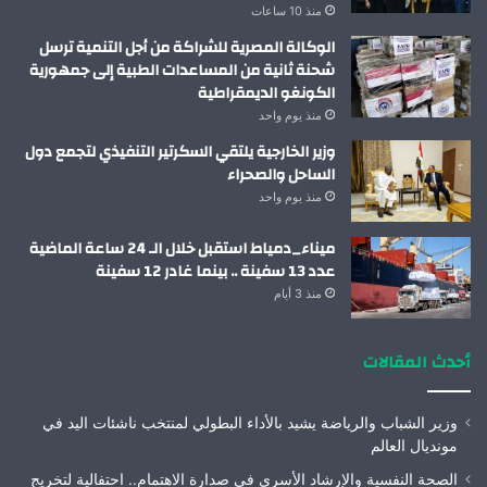
منذ 10 ساعات
الوكالة المصرية للشراكة من أجل التنمية ترسل
شحنة ثانية من المساعدات الطبية إلى جمهورية
الكونغو الديمقراطية
منذ يوم واحد
وزير الخارجية يلتقي السكرتير التنفيذي لتجمع دول
الساحل والصحراء
منذ يوم واحد
ميناء_دمياط استقبل خلال الـ 24 ساعة الماضية
عدد 13 سفينة .. بينما غادر 12 سفينة
منذ 3 أيام
أحدث المقالات
وزير الشباب والرياضة يشيد بالأداء البطولي لمنتخب ناشئات اليد في
مونديال العالم
الصحة النفسية والإرشاد الأسري في صدارة الاهتمام.. احتفالية لتخريج