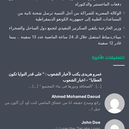
دفعات الماجستير والدكتوراه
الوكالة المصرية للشراكة من أجل التنمية ترسل شحنة ثانية من
المساعدات الطبية إلى جمهورية الكونغو الديمقراطية
وزير الخارجية يلتقي السكرتير التنفيذي لتجمع دول الساحل والصحراء
ميناء_دمياط استقبل خلال الـ 24 ساعة الماضية عدد 13 سفينة .. بينما
غادر 12 سفينة
التعليقات الأخيرة
عمرو هريدى يكتب لأخبار الشعوب : " على قدر النوايا تكون
العطايا" - اخبار الشعوب
[…] “الصحافة ودورها فى بناء المجتمع “ […]...
Ahmed Mohamed Daoud
رائع ومبدع حقيقه انا من عشاق الماضي كنت أود أن أكون من
جيل ا...
John Doe
Love the TieLabs Logo :)...