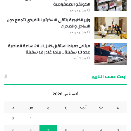
الكونغو الديمقراطية
منذ يوم واحد
وزير الخارجية يلتقي السكرتير التنفيذي لتجمع دول
الساحل والصحراء
منذ يوم واحد
ميناء_دمياط استقبل خلال الـ 24 ساعة الماضية
عدد 13 سفينة .. بينما غادر 12 سفينة
منذ 3 أيام
ابحث حسب التاريخ
أغسطس 2026
ن
ث
أرب
خ
ج
س
د
2
1
9
8
7
6
5
4
3