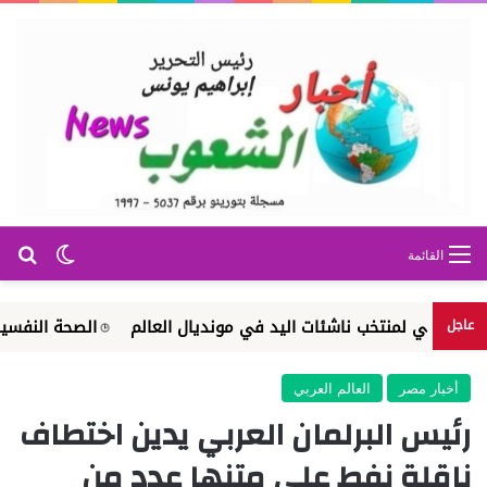
بح
الوضع ا
القائمة
لي لمنتخب ناشئات اليد في مونديال العالم
الصحة النفسية والإرشا
عاجل
أخبار مصر
العالم العربي
رئيس البرلمان العربي يدين اختطاف
ناقلة نفط على متنها عدد من