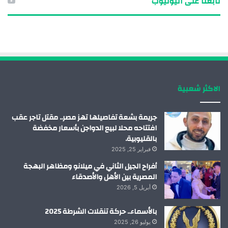
تابعنا على اليوتيوب
س
ن
ت
س
ب
ك
ي
ت
و
د
و
ق
ك
إ
ب
ر
الاكثر شعبية
ن
ا
م
جريمة بشعة تفاصيلها تهز مصر.. مقتل تاجر عقب
افتتاحه محلا لبيع الدواجن بأسعار مخفضة
بالقليوبية.
فبراير 25, 2025
أفراح الجيل الثاني في ميلانو ومظاهر البهجة
المصرية بين الأهل والأصدقاء
أبريل 5, 2026
بالأسماء.. حركة تنقلات الشرطة 2025
يوليو 26, 2025