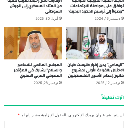
اللجنة الفنية الكويتية العراقية
الإمارات تعلن إحباط تهريب كمية
توافق على مواصلة الاجتماعات
من العتاد العسكري إلى الجيش
“وصولاً إلى ترسيم الحدود البحرية”
السوداني
ديسمبر 16, 2024
أبريل 30, 2025
“اليماحي” يدين إقرار كنيست كيان
المجلس العالمي للتسامح
الاحتلال بالقراءة الأولى لمشروع
والسلام” يشارك في المؤتمر
قانون إعدام الأسرى الفلسطينيين
المصرفي العربي السنوي ‎
نوفمبر 12, 2025
نوفمبر 28, 2025
اترك تعليقاً
لن يتم نشر عنوان بريدك الإلكتروني.
الحقول الإلزامية مشار إليها بـ
*
ا