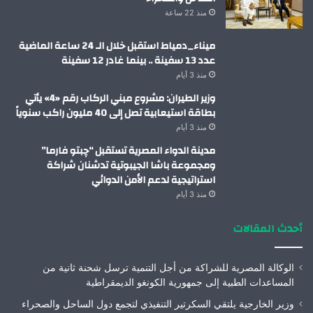
منذ 22 ساعة
ميناء_دمياط استقبل خلال الـ 24 ساعة الماضية
عدد 13 سفينة .. بينما غادر 12 سفينة
منذ 3 أيام
وزير الطيران: مشروع مبني الركاب رقم «4» يأتي
بطاقة استيعابية تصل إلى 40 مليون راكب سنوياً
منذ 3 أيام
مدينة الدواء المصرية تستقبل “چبتو فارما”
ومجموعة باشا الجيبوتية تدشنان شراكة
استراتيجية لدعم الأمن الدوائي
منذ 3 أيام
أحدث المقالات
الوكالة المصرية للشراكة من أجل التنمية ترسل شحنة ثانية من
المساعدات الطبية إلى جمهورية الكونغو الديمقراطية
وزير الخارجية يلتقي السكرتير التنفيذي لتجمع دول الساحل والصحراء