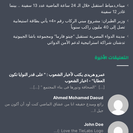
ميناء_دمياط استقبل خلال الـ 24 ساعة الماضية عدد 13 سفينة .. بينما
غادر 12 سفينة
وزير الطيران: مشروع مبني الركاب رقم «4» يأتي بطاقة استيعابية
تصل إلى 40 مليون راكب سنوياً
مدينة الدواء المصرية تستقبل “چبتو فارما” ومجموعة باشا الجيبوتية
تدشنان شراكة استراتيجية لدعم الأمن الدوائي
التعليقات الأخيرة
عمرو هريدى يكتب لأخبار الشعوب : " على قدر النوايا تكون
العطايا" - اخبار الشعوب
[…] “الصحافة ودورها فى بناء المجتمع “ […]...
Ahmed Mohamed Daoud
رائع ومبدع حقيقه انا من عشاق الماضي كنت أود أن أكون من
جيل ا...
John Doe
Love the TieLabs Logo :)...