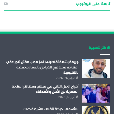
تابعنا على اليوتيوب
س
ن
ت
س
ب
ك
ي
ت
و
د
و
ق
ك
إ
ب
ر
الاكثر شعبية
ن
ا
م
جريمة بشعة تفاصيلها تهز مصر.. مقتل تاجر عقب
افتتاحه محلا لبيع الدواجن بأسعار مخفضة
بالقليوبية.
فبراير 25, 2025
أفراح الجيل الثاني في ميلانو ومظاهر البهجة
المصرية بين الأهل والأصدقاء
أبريل 5, 2026
بالأسماء.. حركة تنقلات الشرطة 2025