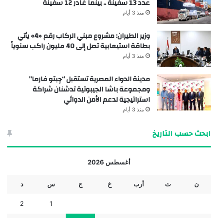
عدد 13 سفينة .. بينما غادر 12 سفينة
منذ 3 أيام
وزير الطيران: مشروع مبني الركاب رقم «4» يأتي
بطاقة استيعابية تصل إلى 40 مليون راكب سنوياً
منذ 3 أيام
مدينة الدواء المصرية تستقبل “چبتو فارما”
ومجموعة باشا الجيبوتية تدشنان شراكة
استراتيجية لدعم الأمن الدوائي
منذ 3 أيام
ابحث حسب التاريخ
أغسطس 2026
ن
ث
أرب
خ
ج
س
د
2
1