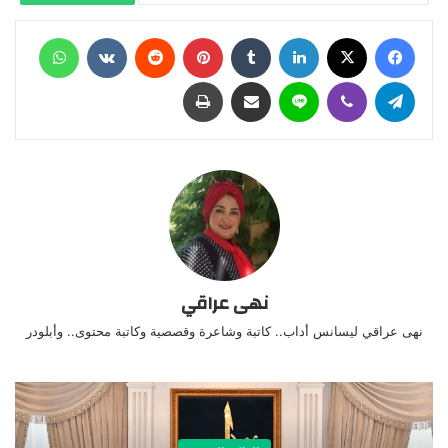
فيسبوك
X
لينكدإن
‏Tumblr
بينتيريست
‏Reddit
‏VKontakte
واتساب
تيلقرام
ڤايبر
لاين
مشاركة عبر البريد
طباعة
نهى عراقي
نهى عراقي ليسانس أداب.. كاتبة وشاعرة وقصصية وكاتبة محتوى.. وأبلودر