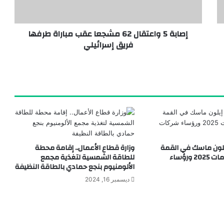
إصابة 5 واعتقال 62 مشجعا عقب مباراة طرفها
فريق إسرائيلي
باستثمارات 175 مليون دولار.. رئيس اقتصادية قناة السويس يوقّع مشروعًا جديدًا لمجموعة “أوروجلو جلوبال القابضة” التركية
لون ماسك في القمة
وزارة قطاع الأعمال.. إقامة محطة
العالمية للحكومات 2025 ورؤساء
للطاقة الشمسية لتغذية مجمع
الألومنيوم بنجع حمادي بالطاقة النظيفة
ديسمبر 16, 2024