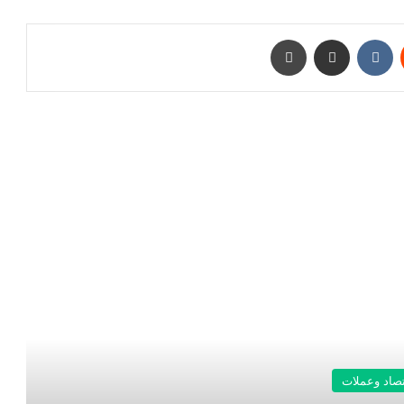
‏Reddit
‏VKontakte
مشاركة عبر البريد
طباعة
رأ التالي
تصاد وعملات