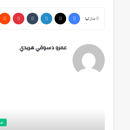
فيسبوك
X
لينكدإن
‏Tumblr
بينتيريست
شاركها
عمرو دسوقي هريدي
أق
اق