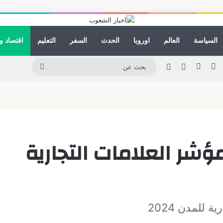
السياسة
العالم
اوروبا
الحدث
السفر
التعليم
اقتصاد و
ينكدإن
يوتيوب
انستقرام
مقال عشوائي
الوضع المظلم
بحث
عن
ؤشر العلامات التجارية
 للمدن 2024