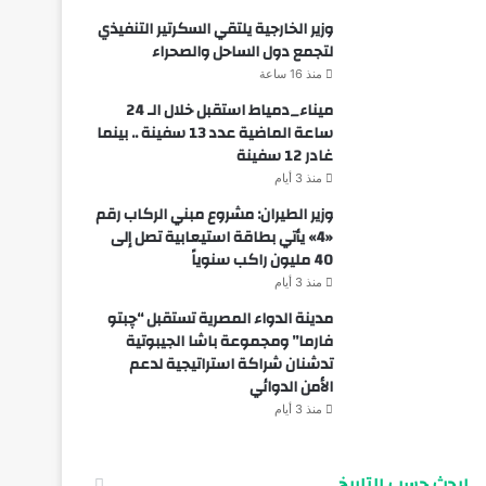
وزير الخارجية يلتقي السكرتير التنفيذي
لتجمع دول الساحل والصحراء
منذ 16 ساعة
ميناء_دمياط استقبل خلال الـ 24
ساعة الماضية عدد 13 سفينة .. بينما
غادر 12 سفينة
منذ 3 أيام
وزير الطيران: مشروع مبني الركاب رقم
«4» يأتي بطاقة استيعابية تصل إلى
40 مليون راكب سنوياً
منذ 3 أيام
مدينة الدواء المصرية تستقبل “چبتو
فارما” ومجموعة باشا الجيبوتية
تدشنان شراكة استراتيجية لدعم
الأمن الدوائي
منذ 3 أيام
ابحث حسب التاريخ