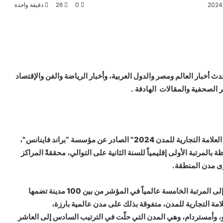
0
26
دقيقة واحدة
دث أخبار العالم ومصر والدول العربية، وأخبار الرياضة والفن والإقتصاد
الصحفية والمقالات الهادفة .
وإفريقيا في “مؤشر العلامة التجارية للمدن 2024” الصادر عن مؤسسة “براند فاينانس”،
المرتبة الأولى إقليمياً للسنة الثانية على التوالي، محققةً المراكز
وى مدن المنطقة.
كما حققت دبي إنجازاً استثنائياً جديداً هذا العام، حيث تقدمت إلى المرتبة الخامسة عالمياً في المؤشر من بين 100 مدينة تضمها
ل 100 نقطة على مؤشر العلامة التجارية للمدن، متفوقة بذلك على مدن عالمية بارزة،
وأمستردام، وهي المدن التي حلّت في الترتيب السادس إلى العاشر