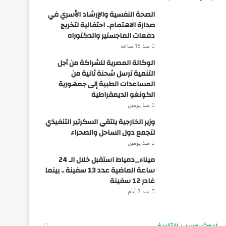
الصحة النفسية والإرشاد الأسري في
صدارة الاهتمام.. احتفالية لتخريج
دفعات الماجستير والدكتوراه
منذ 15 ساعة
الوكالة المصرية للشراكة من أجل
التنمية ترسل شحنة ثانية من
المساعدات الطبية إلى جمهورية
الكونغو الديمقراطية
منذ يومين
وزير الخارجية يلتقي السكرتير التنفيذي
لتجمع دول الساحل والصحراء
منذ يومين
ميناء_دمياط استقبل خلال الـ 24
ساعة الماضية عدد 13 سفينة .. بينما
غادر 12 سفينة
منذ 3 أيام