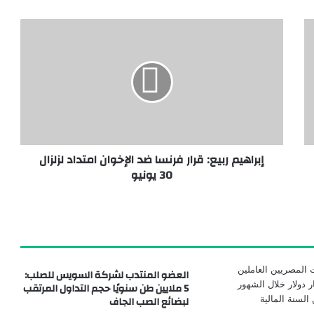
باستثمارات 175 مليون دولار.. رئيس اقتصادية قناة السويس يوقّع مشروعًا جديدًا لمجموعة “أوروجلو جلوبال القابضة” التركية
إبراهيم ربيع: قرار فرنسا ضد الإخوان امتداد لزلزال
30 يونيو
العضو المنتدب لشركة السويس للصلب:
5 ملايين طن سنويًا حجم التداول المرتقب
لبضائع الصب الجاف