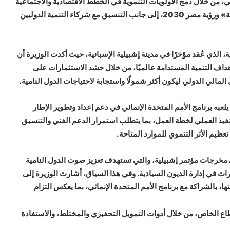
، من خلال دمج الأولويات التنموية في الخطط الاقتصادية والاجتماعية
والموازنات، وذلك في إطار «السردية الوطنية للتنمية الشاملة» ورؤية مصر 2030، إلى جانب التنسيق مع شركاء التنمية الدوليين
ة، الذي عُقد مؤخرًا في مدينة إشبيلية الإسبانية، حيث أكدت الوزيرة أن
داف التنمية المستدامة عالميًا، من خلال حشد الاستثمارات على
 المالي الدولي ليكون أكثر شمولًا واستجابة لاحتياجات الدول النامية.
عبه برنامج الأمم المتحدة الإنمائي في دعم إعداد وتطوير الإطار
يذ العملي لخطة العمل، بما يتطلب استمرار الدعم الفني والتنسيق
ظيم الأثر التنموي للموارد المتاحة.
ى مخرجات مؤتمر إشبيلية، والتي تستهدف تعزيز صوت الدول النامية
رات في إدارة الديون السيادية. وفي هذا السياق، أشارت الوزيرة إلى
 بالشراكة مع برنامج الأمم المتحدة الإنمائي، بما يعكس التزام
اع الخاص، من خلال أدوات التمويل التحفيزي والمختلط، والاستفادة