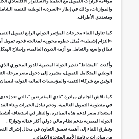
مواءمة قرارات التمويل مع الضبط والاستقرار الاقتصادي الكلي
ومتعددي الأطراف.
كما تناول اللقاء مخرجات المؤتمر الدولي الرابع لتمويل التنمي
«التزام إشبيلية» يُمثل خطوة محورية لمعالجة فجوة تمويل أه
نطاق واسع، والتعامل مع أزمة الديون العالمية، وإصلاح الهيكل
وأكدت “المشاط” تقدير الدولة المصرية للدور المحوري الذي يل
الوطني المتكامل للتمويل، مشيرة إلى دخول مصر مرحلة التنف
الوثيق مع شركاء التنمية والمؤسسات المالية الدولية لضمان تع
كما ناقش الجانبان مبادرة “نادي المقترضين”، التي تعد إحد
في منظومة التمويل العالمية، ودعم تبادل الخبرات وبناء القد
استعداد مصر لدعم هذه المبادرة، والنظر في استضافة أنشطتها،
الدولة المصرية بدعم نظام مالي دولي أكثر عدالة وتوازنًا .
وتطرق اللقاء إلى أهمية تعميق التعاون في مجال إشراك القط
من مبادرات برنامج الأمم المتحدة الإنمائي.