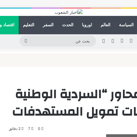
السياسة
العالم
اوروبا
الحدث
السفر
التعليم
اقتصاد و
ينكدإن
يوتيوب
انستقرام
مقال عشوائي
الوضع المظلم
بحث
عن
ور “السردية الوطنية
ليات تمويل المستهدفات
0
7
2 دقائق