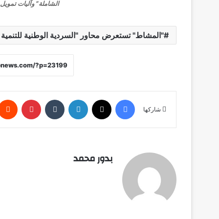
الشاملة” وآليات تمويل
"المشاط" تستعرض محاور "السردية الوطنية للتنمية 
فيسبوك
X
لينكدإن
‏Tumblr
بينتيريست
شاركها
بدور محمد