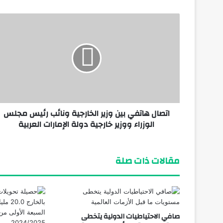
فبراير 8, 2026
سلامة الغذاء: إصدار 2492 إذن تصدير لحاصلات زراعية لصالح 1378 شركة
يناير 20, 2026
اتصال هاتفي بين وزير الخارجية ونائب رئيس مجلس
ديسمبر 8, 2025
الوزراء ووزير خارجية دولة الإمارات العربية
توقيع عقد إنشاء مصنع «مساعي MIFRA» للصناعات المعدنية بنطاق المطور MDC بالسخنة
مقالات ذات صلة
صافي الاحتياطيات الدولية يتخطى