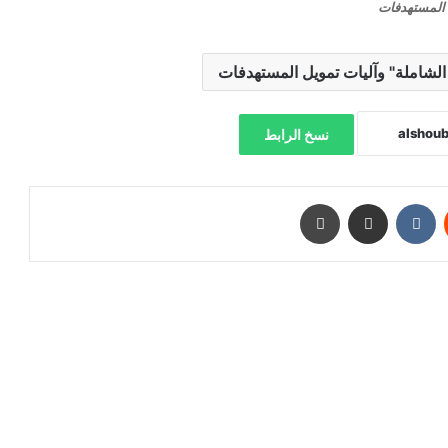
 المستهدفات
الشاملة" وآليات تمويل المستهدفات
نسخ الرابط
‏Reddit
‏VKontakte
مشاركة عبر البريد
طباعة