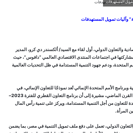
تمويل المستهدفات
” وآليات تمويل المستهدفات
دية والتعاون الدولي، أول لقاء مع السيد/ ألكسندر دي كرو، المدير
 المتحدة الإنمائي (UNDP)، وذلك خلال مشاركتها في اجتماعات المنتدى الاقتصادي العالمي “دافوس”، حيث
مم المتحدة، ودعم جهود التنمية المستدامة في ظل التحديات العالمية
وبرنامج الأمم المتحدة الإنمائي تُعد نموذجًا للتعاون الإنمائي، في
إطار الشراكة الاستراتيجية مع الأمم المتحدة، منذ خمسينيات القرن الماضي، مشيرة إلى أن برنامج التعاون القطري للفترة 2023–
لمتحدة للتعاون من أجل التنمية المستدامة، ويركز على تنمية رأس المال
ن المرأة.
لتعاون الدولي، تعمل على دفع ملف تمويل التنمية في مصر، بما يضمن