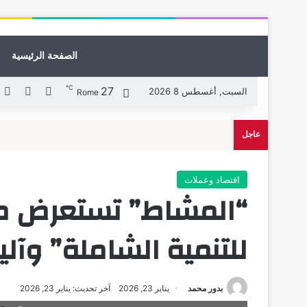
الصفحة الرئيسية
℃
27
X
فيسبوك
ل
السبت, أغسطس 8 2026
Rome
عاجل
اقتصاد وعملات
“المشاط” تستعرض محا
للتنمية الشاملة” وآ
بدور محمد
يناير 23, 2026
آخر تحديث: يناير 23, 2026