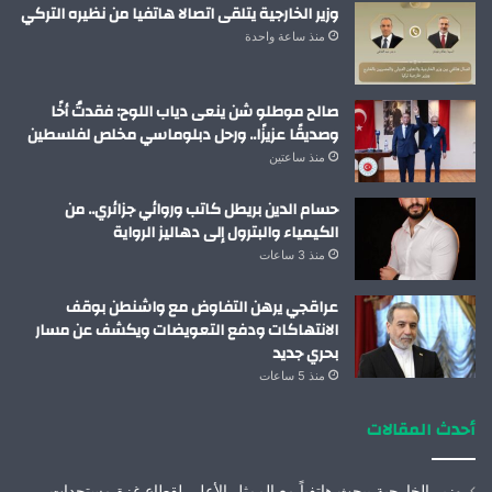
وزير الخارجية يتلقى اتصالا هاتفيا من نظيره التركي
منذ ساعة واحدة
صالح موطلو شن ينعى دياب اللوح: فقدتُ أخًا
وصديقًا عزيزًا.. ورحل دبلوماسي مخلص لفلسطين
منذ ساعتين
حسام الدين بريطل كاتب وروائي جزائري.. من
الكيمياء والبترول إلى دهاليز الرواية
منذ 3 ساعات
عراقجي يرهن التفاوض مع واشنطن بوقف
الانتهاكات ودفع التعويضات ويكشف عن مسار
بحري جديد
منذ 5 ساعات
أحدث المقالات
وزير الخارجية يبحث هاتفياً مع الممثل الأعلى لقطاع غزة مستجدات