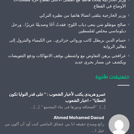
الأوضاع في القطاع
وزير الخارجية يتلقى اتصالا هاتفيا من نظيره التركي
صالح موطلو شن ينعى دياب اللوح: فقدتُ أخًا وصديقًا عزيزًا.. ورحل
دبلوماسي مخلص لفلسطين
حسام الدين بريطل كاتب وروائي جزائري.. من الكيمياء والبترول إلى
دهاليز الرواية
عراقجي يرهن التفاوض مع واشنطن بوقف الانتهاكات ودفع التعويضات
ويكشف عن مسار بحري جديد
التعليقات الأخيرة
عمرو هريدى يكتب لأخبار الشعوب : " على قدر النوايا تكون
العطايا" - اخبار الشعوب
[…] “الصحافة ودورها فى بناء المجتمع “ […]...
Ahmed Mohamed Daoud
رائع ومبدع حقيقه انا من عشاق الماضي كنت أود أن أكون من
جيل ا...