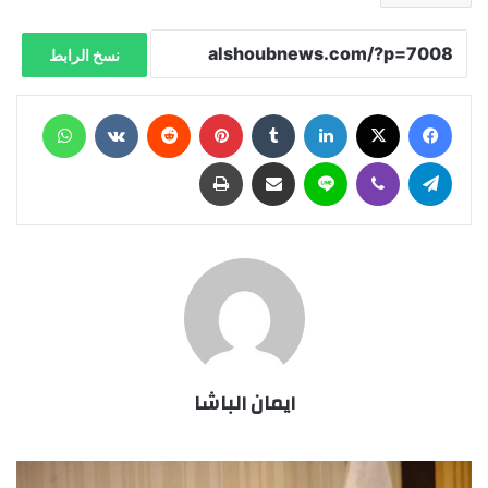
نسخ الرابط
فيسبوك
X
لينكدإن
‏Tumblr
بينتيريست
‏Reddit
‏VKontakte
واتساب
تيلقرام
ڤايبر
لاين
مشاركة عبر البريد
طباعة
ايمان الباشا