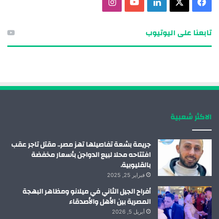
ف
X
ل
ي
ا
ي
ي
و
ن
تابعنا على اليوتيوب
س
ن
ت
س
ب
ك
ي
ت
و
د
و
ق
ك
إ
ب
ر
الاكثر شعبية
ن
ا
م
جريمة بشعة تفاصيلها تهز مصر.. مقتل تاجر عقب
افتتاحه محلا لبيع الدواجن بأسعار مخفضة
بالقليوبية.
فبراير 25, 2025
أفراح الجيل الثاني في ميلانو ومظاهر البهجة
المصرية بين الأهل والأصدقاء
أبريل 5, 2026