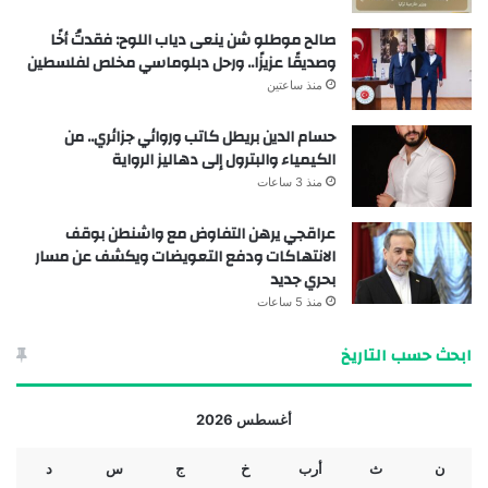
صالح موطلو شن ينعى دياب اللوح: فقدتُ أخًا
وصديقًا عزيزًا.. ورحل دبلوماسي مخلص لفلسطين
منذ ساعتين
حسام الدين بريطل كاتب وروائي جزائري.. من
الكيمياء والبترول إلى دهاليز الرواية
منذ 3 ساعات
عراقجي يرهن التفاوض مع واشنطن بوقف
الانتهاكات ودفع التعويضات ويكشف عن مسار
بحري جديد
منذ 5 ساعات
ابحث حسب التاريخ
أغسطس 2026
ن
ث
أرب
خ
ج
س
د