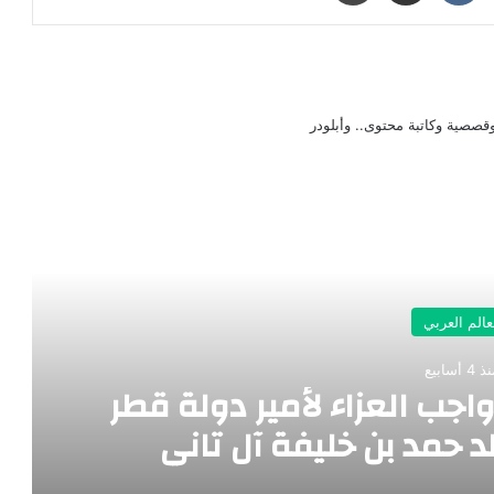
صصية وكاتبة محتوى.. وأبلودر
رأ التالي
عالم العربي
 4 أسابيع
جب العزاء لأمير دولة قطر
لد حمد بن خليفة آل تاني