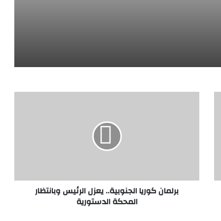
 قطر في وفاة الأمير الوالد حمد بن خليفة آل تاني
الرئيس عبد الفتاح السيسي يستقبل الشيخ محمد بن زايد آل نهيان رئيس دولة الإمارات العربية المتحدة
برلمان كوريا الجنوبية.. يعزل الرئيس وبانتظار
المحكة الدستورية
طني المغربي يستقبل سفير العراق بالمغرب