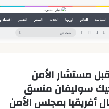
السياسة
العالم
اوروبا
الحدث
السفر
التعليم
اقتصاد و
ينكدإن
يوتيوب
انستقرام
مقال عشوائي
الوضع المظلم
بحث
عن
بل مستشار الأمن
جيك سوليفان منسق
 أفريقيا بمجلس الأمن