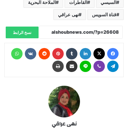
السيسي
القاطرات
الملاحة البحرية
قناة السويس
نهى عراقي
نسخ الرابط
فيسبوك
X
لينكدإن
‏Tumblr
بينتيريست
‏Reddit
‏VKontakte
واتساب
تيلقرام
ڤايبر
لاين
مشاركة عبر البريد
طباعة
نهى عراقي