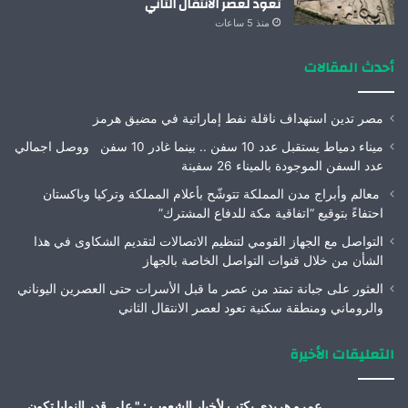
تعود لعصر الانتقال الثاني
منذ 5 ساعات
أحدث المقالات
مصر تدين استهداف ناقلة نفط إماراتية في مضيق هرمز
ميناء دمياط يستقبل عدد 10 سفن .. بينما غادر 10 سفن ووصل اجمالي
عدد السفن الموجودة بالميناء 26 سفينة
معالم وأبراج مدن المملكة تتوشّح بأعلام المملكة وتركيا وباكستان
احتفاءً بتوقيع “اتفاقية مكة للدفاع المشترك”
التواصل مع الجهاز القومي لتنظيم الاتصالات لتقديم الشكاوى في هذا
الشأن من خلال قنوات التواصل الخاصة بالجهاز
العثور على جبانة تمتد من عصر ما قبل الأسرات حتى العصرين اليوناني
والروماني ومنطقة سكنية تعود لعصر الانتقال الثاني
التعليقات الأخيرة
عمرو هريدى يكتب لأخبار الشعوب : " على قدر النوايا تكون