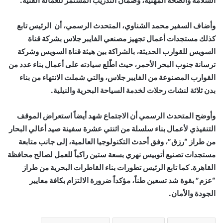
السلامة والصحة المهنية، وضمان التدريب المستمر للعمالة الفنية.
وأضاف السفير محمد الشناوي، المتحدث الرسمي، أن الرئيس تابع
كذلك مستجدات أعمال تجهيز مصنعي الفايبر جلاس بشركة قناة
السويس للقوارب الحديثة، بالشراكة بين هيئة قناة السويس وشركة
ترسانة جنوب البحر الأحمر، حيث اطّلع سيادته على أعمال بناء عدد من
القوارب المصنوعة من الفايبر جلاس، والتي شملت الانتهاء من بناء
بدن ثلاثة لنشات رحلات لخدمة السياحة البحرية والنيلية.
وأوضح المتحدث الرسمي أن الاجتماع شهد أيضاً استعراض الموقف
التنفيذي لأعمال بناء سلسلة من اثنتي عشرة سفينة صيد أعالي البحار
من طراز “رزق”، وفق أحدث التكنولوجيا العالمية، إلى جانب متابعة
مستجدات تصنيع أتوبيس نهري بسعة ستين راكباً للعمل لصالح محافظة
القاهرة. كما تابع الرئيس تطورات بناء القاطرات البحرية من طراز
“عزم” بقوة شد تسعين طناً، مؤكداً ضرورة الالتزام بكافة معايير
الجودة والأمان.