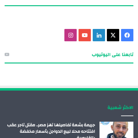
ف
X
ل
ي
ا
ي
ي
و
ن
تابعنا على اليوتيوب
س
ن
ت
س
ب
ك
ي
ت
و
د
و
ق
ك
إ
ب
ر
الاكثر شعبية
ن
ا
م
جريمة بشعة تفاصيلها تهز مصر.. مقتل تاجر عقب
افتتاحه محلا لبيع الدواجن بأسعار مخفضة
بالقليوبية.