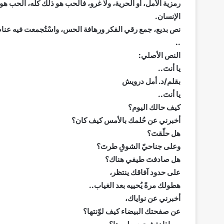
رمزية الأمل، أو الحرية، ولا غرو، فالحب هو ذلك كله، الحب هو
الإنسان.
نص بديع، جمع رقي الفكر ورهافة الحس، واسْتُجمعت فيه عنا
..
النص الأصلي:
يا أنتَ..
بقلم/د. أمل درويش
يا أنتَ..
كيف حالك اليوم؟
أخبرني عن حُلمك بالأمس كيف كان؟
هل حلّقتَ؟
وعلى جناحيّ الشوقِ طرتَ؟
هل صادفتَ طيفي هناك؟
على حدود آفاقك ينتظر،
هطولك مرةً يُحييه بعد الغياب..
أخبرني عن نواياك،
عن صفحتك البيضاء كيف لوّنتها؟