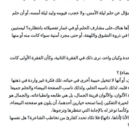
ل عن حلم ليلة الأمس، ولا عجب، فيومه وليد ليلة أمسه، أو أن حلم
ها هناك،على مشارف الحلم،أو في غمار تفصيلاته بانتظاره؟ ليستبين
ا في ذروة التشوق واللهفة، أو حتى مجرد أمنية سواء كانت منه أو منها
حدة وكيان واحد، نرى ذلك في الفقرة الثانية، وكأن الفقرة الأولى كانت
ضاء) ؟
ن، أو أنها لا تتخيل حبيبة أخرى في حياته، تلك فكرة غير واردة في ذهنها
لبه، لذلك ناسبه الحلم، ولذلك ناسب الصفحة البيضاء والحلم جميعا
ألوان، والألوان قرينة الجمال، بل هي طابعه وانطباعاته، والجمال هو
 لحيرة التفكير، إنما تمنحه خيارين أحدهما، أن يلون هو صفحته البيضاء،
أنما توعز له بالإجابة التي تنتظرها وترجوها.
لأنا (أناها، ذاتها) فلا تكاد تحدد كقارئ من تخاطب الشاعرة؟ هل نفسها