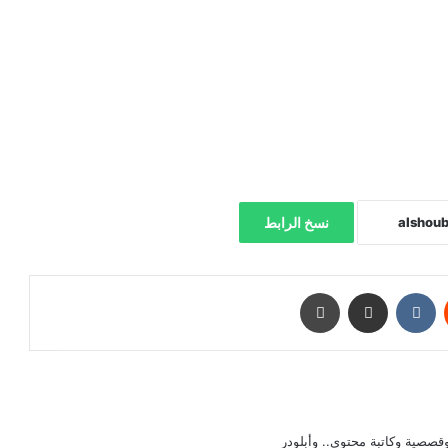
نسخ الرابط
‏Reddit
‏VKontakte
مشاركة عبر البريد
طباعة
صصية وكاتبة محتوى.. وأبلودر