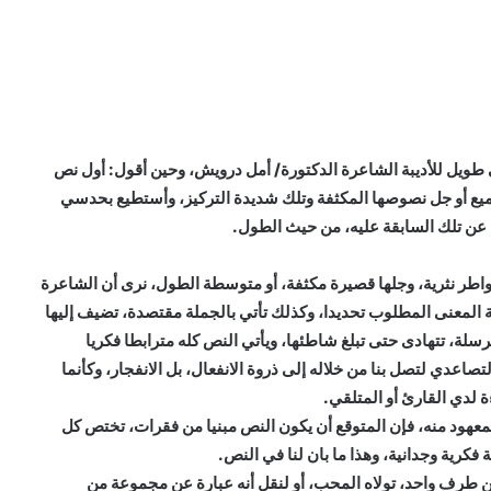
 طويل للأديبة الشاعرة الدكتورة/ أمل درويش، وحين أقول: أول نص
جميع أو جل نصوصها المكثفة وتلك شديدة التركيز، وأستطيع بحدسي
 عن تلك السابقة عليه، من حيث الطول.
اطر نثرية، وجلها قصيرة مكثفة، أو متوسطة الطول، نرى أن الشاعرة
ة المعنى المطلوب تحديدا، وكذلك تأتي بالجملة مقتصدة، تضيف إليها
رسلة، تتهادى حتى تبلغ شاطئها، ويأتي النص كله مترابطا فكريا
تصاعدي لتصل بنا من خلاله إلى ذروة الانفعال، بل الانفجار، وكأنما
 لدي القارئ أو المتلقي.
عهود منه، فإن المتوقع أن يكون النص مبنيا من فقرات، تختص كل
فكرية وجدانية، وهذا ما بان لنا في النص.
ن طرف واحد، تولاه المحب، أو لنقل أنه عبارة عن مجموعة من