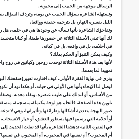
الرسائل موجهة من الحبيب إلى محبوبه.
وتستهله الشاعرة بسؤال الحبيب عن يومه، وتردف السؤال بسؤا
الليل يفسره النهار، بل يترجمه حقيقة وواقعا،
وتفاجؤك الشاعرة بأنها تسأله عن وجودها هي في حلمه، هل رآ
لك أنها تبني الأسئلة الثلاثة عن حضورها طيفا، أو كيانا متجسد
في أحلامه، بل في واقعه، بل في كيانه،
وكيف يمكن التنبؤ أو الحكم بذلك؟
لأنها بعد هذة الأسئلة الثلاثة توحدت روحين وكيانين في روح وا
تمهيدا لما بعدها.
ونرى في نهاية الفقرة الأولى، كيف اختارت تعبير(صفحتك البي
ليصل لنا الإيحاء بأنها هي الأولى في حياته، أو هكذا تود أن تكو
من الأساس، أو لتدلك على طيب عنصره، ونقاء معدنه، وصفاء ق
تلوين هذه الصفحة، فالحلم هو لوحة مكتملة،منسجمة، متسقة ال
صور البهجة بتعددية أشكالها وطرائقها وتأثيراتها، وهي لا تدعه
أو أحلامه التي رسمها فيها بسطور العشق، أو خيار الانسحاب، وك
في الفقرة الثانية تدهشنا الشاعرة بأنها قد نقلت الحديث إلى ا
أم المحبوب؟ أم نفسها في المحبوب، أم المحبوب في نفسها؟