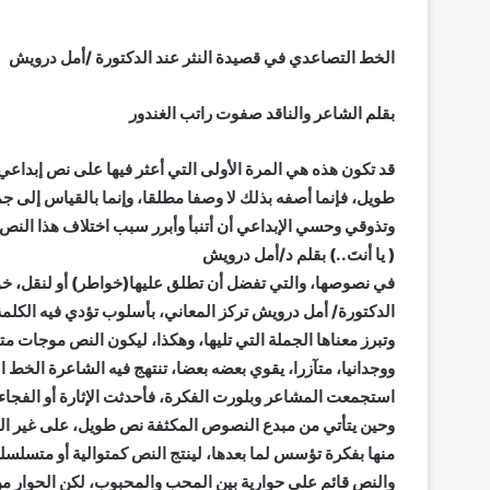
الخط التصاعدي في قصيدة النثر عند الدكتورة /أمل درويش
بقلم الشاعر والناقد صفوت راتب الغندور
قد تكون هذه هي المرة الأولى التي أعثر فيها على نص إبداعي
طويل، فإنما أصفه بذلك لا وصفا مطلقا، وإنما بالقياس إلى 
وتذوقي وحسي الإبداعي أن أتنبأ وأبرر سبب اختلاف هذا النص
( يا أنتَ..) بقلم د/أمل درويش
في نصوصها، والتي تفضل أن تطلق عليها(خواطر) أو لنقل، خو
الدكتورة/ أمل درويش تركز المعاني، بأسلوب تؤدي فيه الكلم
وتبرز معناها الجملة التي تليها، وهكذا، ليكون النص موجات مت
ووجدانيا، متآزرا، يقوي بعضه بعضا، تنتهج فيه الشاعرة الخط ال
استجمعت المشاعر وبلورت الفكرة، فأحدثت الإثارة أو الفجاءة
وحين يتأتي من مبدع النصوص المكثفة نص طويل، على غير الم
منها بفكرة تؤسس لما بعدها، لينتج النص كمتوالية أو متسلسلة 
والنص قائم على حوارية بين المحب والمحبوب، لكن الحوار م