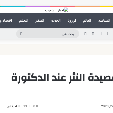
السياسة
العالم
اوروبا
الحدث
السفر
التعليم
اقتصاد و
ينكدإن
يوتيوب
انستقرام
مقال عشوائي
الوضع المظلم
بحث
عن
دة النثر عند الدكتورة
0
13
4 دقائق