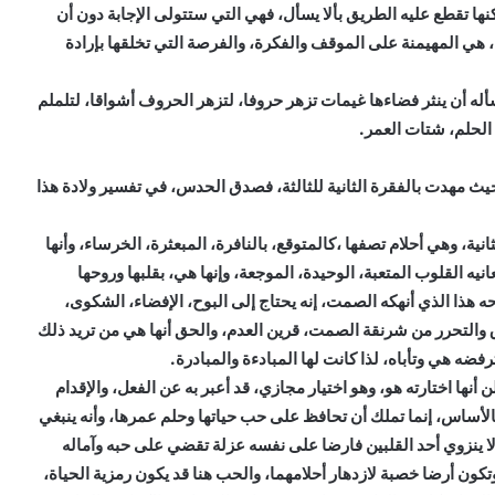
نها تقطع عليه الطريق بألا يسأل، فهي التي ستتولى الإجابة دون أن
له، هي المهيمنة على الموقف والفكرة، والفرصة التي تخلقها بإرادة
تسأله أن ينثر فضاءها غيمات تزهر حروفا، لتزهر الحروف أشواقا، لتلملم
الحلم، شتات العمر.
يث مهدت بالفقرة الثانية للثالثة، فصدق الحدس، في تفسير ولادة هذا
انية، وهي أحلام تصفها ،كالمتوقع، بالنافرة، المبعثرة، الخرساء، وأنها
انيه القلوب المتعبة، الوحيدة، الموجعة، وإنها هي، بقلبها وروحها
ه هذا الذي أنهكه الصمت، إنه يحتاج إلى البوح، الإفضاء، الشكوى،
ق والتحرر من شرنقة الصمت، قرين العدم، والحق أنها هي من تريد ذلك
ضه هي وتأباه، لذا كانت لها المبادءة والمبادرة.
ن أنها اختارته هو، وهو اختيار مجازي، قد أعبر به عن الفعل، والإقدام
ار بالأساس، إنما تملك أن تحافظ على حب حياتها وحلم عمرها، وأنه ينبغي
لا ينزوي أحد القلبين فارضا على نفسه عزلة تقضي على حبه وآماله
تكون أرضا خصبة لازدهار أحلامهما، والحب هنا قد يكون رمزية الحياة،