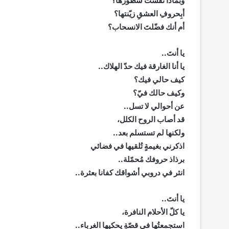
وبماذا نقشت سطورها؟
أبِحروفِ العشقِ زيّنتها؟
أم أنك فضّلتَ الانسحاب؟
يا أنتَ..
يا أنا الغارقة فيك حدّ الهلاك..
كيف حالي فيك؟
وكيف حالك فيّ؟
عن أحوالي لا تسل..
قد أصاب الروح الكلل،
ولكنها لم تستسلم بعد..
اذكرني بغيمةٍ تُلقيها في فضائي
برذاذ حروفك مُحمّلة..
انثر في دروبي أشواقك كفانا بعثرة..
يا أنتَ..
يا كلّ الأحلام النافرة،
استجمعتُها في قصّةٍ يحكيها الغرباء..