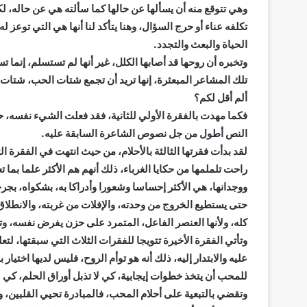
وهي تتوقع منه أن يسألها عن حالها كما سألته هي عن حاله، لك
تكلفه عناء أو حرج السؤال، وهنا يتأكد لنا أنها هي التي توعز 
الحياة والبعث والتجدد.
وتخبره أن روحها قد أصابها الكلل، غير أنها لم تستسلم، إنما 
تلك المشاعر المبعثرة، إنها تريد أن تجمع شتات الحب، شتات 
ألم أقل لكم؟
فكما مهدت بالفقرة الأولي للثانية، فقد فعلت الشيء نفسه، ح
النص أطول من جل نصوص الشاعرة السابقة عليه.
لقد بدأت فقرتها الثالثة بالأحلام، من حيث انتهت في الفقرة الث
راحت تلملمها من حكايا الغرباء، ذلك أنهم هم الأكثر علما بما تع
ووجدانها، هي الأكثر إحساسا وشعورا وأدراكا به، بشكواه، بجرح
حتى يستطيع الخروج من وحدته، والإفلات من غربته، والانطلا
كله، ولأنها العنصر الفاعل، المتمرد على حزن يفرض نفسه، وترف
وتأتي الفقرة الأخيرة تتويجا للفقرات الثلاث التي سبقتها، لتعل
عليه والابتدار إليه، ذلك أنه هو توأم الروح، فليس لديها اختي
للمحب أن يتخذ خطوات إيجابية، كي لا تذبل أوراق الحلم، كي 
وتقضي بالتبعية على أحلام المحب، فالمبادرة تحيي القلبين، و