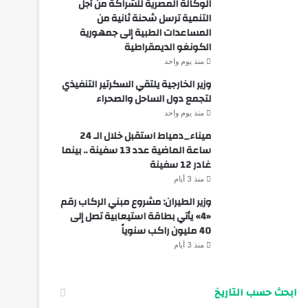
الوكالة المصرية للشراكة من أجل
التنمية ترسل شحنة ثانية من
المساعدات الطبية إلى جمهورية
الكونغو الديمقراطية
منذ يوم واحد
وزير الخارجية يلتقي السكرتير التنفيذي
لتجمع دول الساحل والصحراء
منذ يوم واحد
ميناء_دمياط استقبل خلال الـ 24
ساعة الماضية عدد 13 سفينة .. بينما
غادر 12 سفينة
منذ 3 أيام
وزير الطيران: مشروع مبني الركاب رقم
«4» يأتي بطاقة استيعابية تصل إلى
40 مليون راكب سنوياً
منذ 3 أيام
ابحث حسب التاريخ