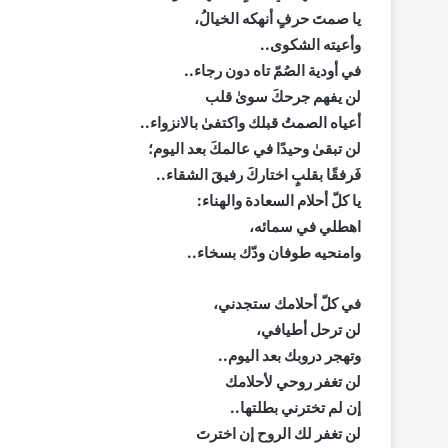
يا صمتَ حرفٍ أنهكه الخيالُ،
وأعيته الشكوى..
في أودية الصُمّ تاه دون رجاء..
لن يفهم جرحكَ سوىٰ قلب
أعياه الصمتُ قبلك واكتفىٰ بالانزواء..
لن تبقىٰ وحيدًا في عالمكَ بعد اليوم؛
فَرفقًا بقلبٍ اختاركَ رفيقَ الشقاء..
يا كلّ أحلام السعادة والهناء:
اهطلي في سمائه،
وامنحيه طوفان ودّك بسخاء..
في كلّ أحلامك ستجدني،
لن ترحل أطيافي،
وتهجر دروبك بعد اليوم..
لن تغفر روحي لأحلامك
إن لم تخترني بطلتها..
لن تغفر لك الروح إن اخترتَ