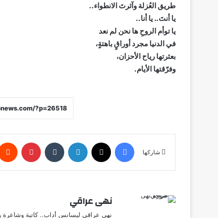
طريق العُزلة وآثرتَ الانطواء..
يا أنتَ.. يا أنا..
يا توأم الروحِ ها نحن لم نعد
في الدنيا مجرد أوراقٍ باهتةٍ،
بعثرتها رياح الأحزان،
وفرّقتها الأيام.
فيسبوك
X
لينكدإن
‏Tumblr
بينتيريست
شاركها
نهى عراقي
نهى عراقي ليسانس أداب.. كاتبة وشاعرة وق