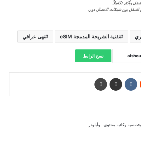
ل وأكثر تكاملاً.
لتنقل بين شبكات الاتصال دون
ري
تقنية الشريحة المدمجة eSIM
نهى عراقي
نسخ الرابط
‏Reddit
‏VKontakte
مشاركة عبر البريد
طباعة
صصية وكاتبة محتوى.. وأبلودر