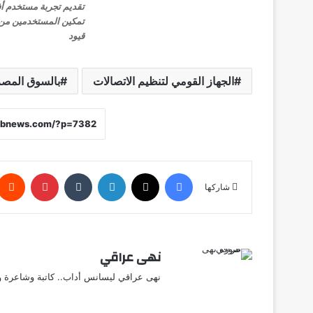
تقديم تجربة مستخدم أفض
تمكين المستخدمين من ا
قيود
الجهاز القومي لتنظيم الاتصالات
بالسوق المص
فيسبوك
X
لينكدإن
‏Tumblr
بينتيريست
شاركها
نهى عراقي
نهى عراقي ليسانس أداب.. كاتبة وشاعرة وق