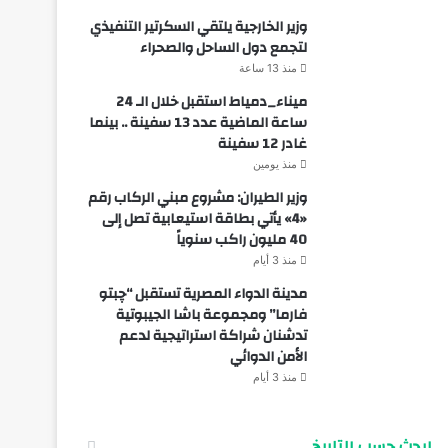
وزير الخارجية يلتقي السكرتير التنفيذي
لتجمع دول الساحل والصحراء
منذ 13 ساعة
ميناء_دمياط استقبل خلال الـ 24
ساعة الماضية عدد 13 سفينة .. بينما
غادر 12 سفينة
منذ يومين
وزير الطيران: مشروع مبني الركاب رقم
«4» يأتي بطاقة استيعابية تصل إلى
40 مليون راكب سنوياً
منذ 3 أيام
مدينة الدواء المصرية تستقبل “چبتو
فارما” ومجموعة باشا الجيبوتية
تدشنان شراكة استراتيجية لدعم
الأمن الدوائي
منذ 3 أيام
ابحث حسب التاريخ