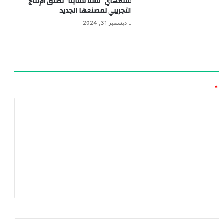
شنغهاي “تسلا تشاينا” تطلق الإنتاج
التجريبي لمصنعها الجديد
ديسمبر 31, 2024
*