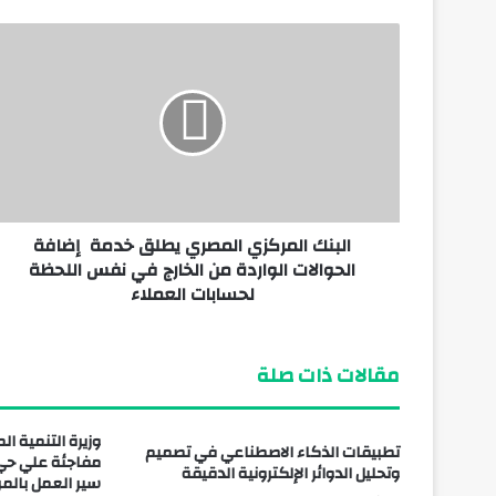
يناير 26, 2026
بسبب الأجهزة الحديثة.. ارتفاع استهلاك الإنت
يونيو 18, 2025
“غوغل” تحذر مستخدمي Gmail.. والتجاهل قد يفقدك حسابك إلى الأبد!
البنك المركزي المصري يطلق خدمة إضافة
أبريل 2, 2025
الحوالات الواردة من الخارج في نفس اللحظة
الخبراء الروس.. تطور نسخة مميزة من سيارة Atom الكهربائية
لحسابات العملاء
مقالات ذات صلة
وزيرة التنمية ا
تطبيقات الذكاء الاصطناعي في تصميم
مفاجئة علي حي 
وتحليل الدوائر الإلكترونية الدقيقة
سير العمل بالمر