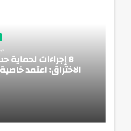
أق
فبراير
8 إجراءات لحماية 
الاختراق: اعتمد خاصية
تستهن بـ«ال
فبراير 8, 2026