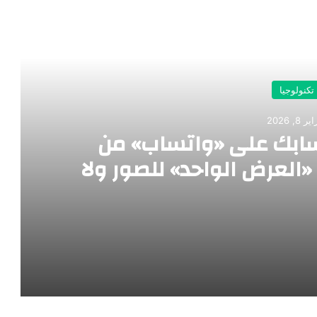
رأ التالي
تكنولوجيا
 8, 2026
حسابك على «واتساب» من
 «العرض الواحد» للصور ولا
علامة الزرقاء»
8 إجراءات لحماية حسابك على «واتساب» من الاختراق: اعتمد خاصية «العرض الواحد» للصور ولا تستهن بـ«العلامة الزرقاء»