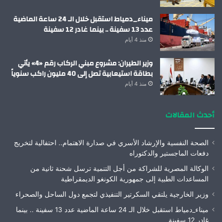
ميناء_دمياط استقبل خلال الـ 24 ساعة الماضية
عدد 13 سفينة .. بينما غادر 12 سفينة
منذ 4 أيام
وزير الطيران: مشروع مبني الركاب رقم «4» يأتي
بطاقة استيعابية تصل إلى 40 مليون راكب سنوياً
منذ 4 أيام
أحدث المقالات
الصحة النفسية والإرشاد الأسري في صدارة الاهتمام.. احتفالية لتخريج
دفعات الماجستير والدكتوراه
الوكالة المصرية للشراكة من أجل التنمية ترسل شحنة ثانية من
المساعدات الطبية إلى جمهورية الكونغو الديمقراطية
وزير الخارجية يلتقي السكرتير التنفيذي لتجمع دول الساحل والصحراء
ميناء_دمياط استقبل خلال الـ 24 ساعة الماضية عدد 13 سفينة .. بينما
غادر 12 سفينة