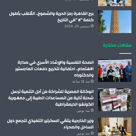
برج القاهرة رمز الحرية والشموخ.. المُلقب بأطول
كلمة “لا “في التاريخ
ديسمبر 20, 2024
مقالات مختارة
الصحة النفسية والإرشاد الأسري في صدارة
الاهتمام.. احتفالية لتخريج دفعات الماجستير
والدكتوراه
منذ 18 ساعة
الوكالة المصرية للشراكة من أجل التنمية ترسل
شحنة ثانية من المساعدات الطبية إلى جمهورية
الكونغو الديمقراطية
منذ يومين
وزير الخارجية يلتقي السكرتير التنفيذي لتجمع دول
الساحل والصحراء
منذ يومين