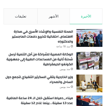
الأخيرة
الأشهر
تعليقات
الصحة النفسية والإرشاد الأسري في صدارة
الاهتمام.. احتفالية لتخريج دفعات الماجستير
والدكتوراه
منذ 18 ساعة
الوكالة المصرية للشراكة من أجل التنمية ترسل
شحنة ثانية من المساعدات الطبية إلى جمهورية
الكونغو الديمقراطية
منذ يومين
وزير الخارجية يلتقي السكرتير التنفيذي لتجمع دول
الساحل والصحراء
منذ يومين
ميناء_دمياط استقبل خلال الـ 24 ساعة الماضية
عدد 13 سفينة .. بينما غادر 12 سفينة