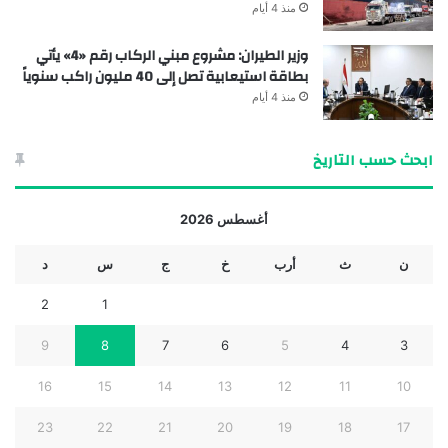
منذ 4 أيام
وزير الطيران: مشروع مبني الركاب رقم «4» يأتي
بطاقة استيعابية تصل إلى 40 مليون راكب سنوياً
منذ 4 أيام
ابحث حسب التاريخ
أغسطس 2026
ن
ث
أرب
خ
ج
س
د
2
1
9
8
7
6
5
4
3
16
15
14
13
12
11
10
23
22
21
20
19
18
17