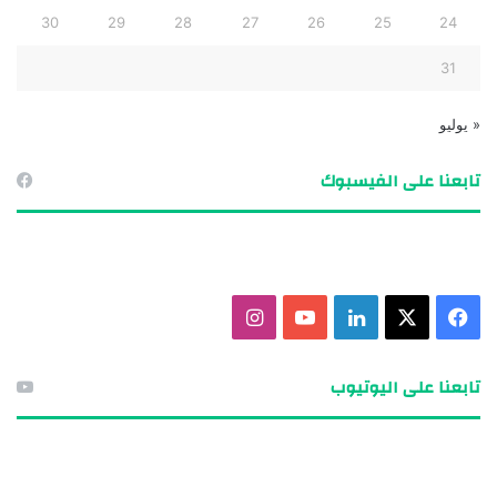
30
29
28
27
26
25
24
31
« يوليو
تابعنا على الفيسبوك
ف
X
ل
ي
ا
ي
ي
و
ن
تابعنا على اليوتيوب
س
ن
ت
س
ب
ك
ي
ت
و
د
و
ق