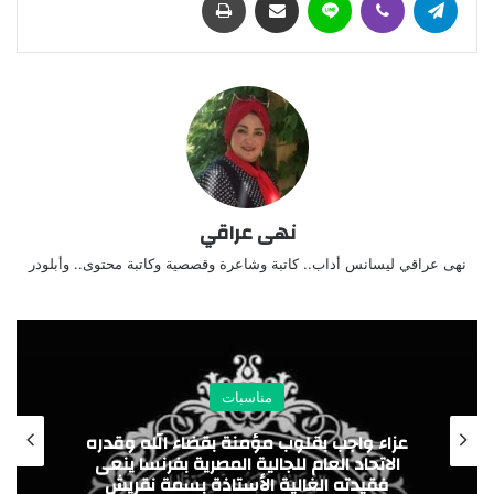
نهى عراقي
نهى عراقي ليسانس أداب.. كاتبة وشاعرة وقصصية وكاتبة محتوى.. وأبلودر
مناسبات
اء الله وقدره
ية بفرنسا ينعى
عزاء واجب
 بسمة نقريش