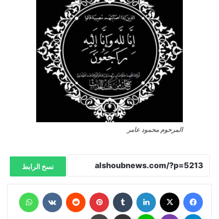
المرحوم محمود عامر
نسخ الرابط
فيسبوك
X
لينكدإن
‏Tumblr
بينتيريست
‏Reddit
‏VKontakte
واتساب
تيلقرام
ڤايبر
لاين
مشاركة عبر البريد
طباعة