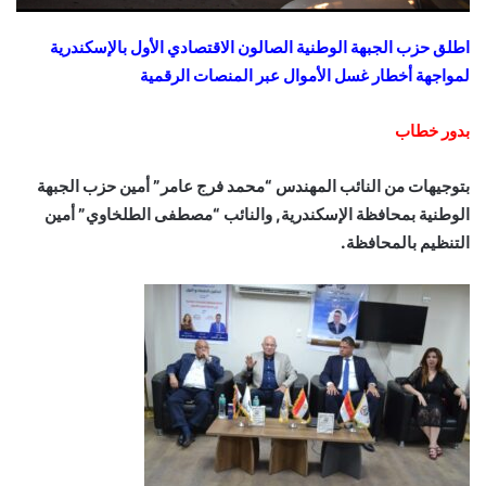
اطلق حزب الجبهة الوطنية الصالون الاقتصادي الأول بالإسكندرية
لمواجهة أخطار غسل الأموال عبر المنصات الرقمية
بدور خطاب
بتوجيهات من النائب المهندس “محمد فرج عامر” أمين حزب الجبهة
الوطنية بمحافظة الإسكندرية, والنائب “مصطفى الطلخاوي” أمين
التنظيم بالمحافظة.