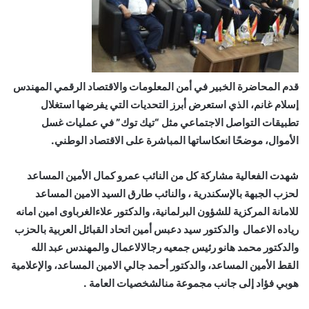
قدم المحاضرة الخبير في أمن المعلومات والاقتصاد الرقمي المهندس
إسلام غانم، الذي استعرض أبرز التحديات التي يفرضها استغلال
تطبيقات التواصل الاجتماعي مثل “تيك توك” في عمليات غسل
الأموال، موضحًا انعكاساتها المباشرة على الاقتصاد الوطني.
شهدت
الفعالية
مشاركة
كل
من
النائب
عمرو كمال الأمين المساعد
لحزب الجبهة بالإسكندرية
،
والنائب
طارق
السيد
الامين
المساعد
للامانة
المركزية
للشؤون
البرلمانية،
والدكتور
علاء
الغرباوى
امين
امانه
رياده
الاعمال
والدكتور
سيد
دعبس
أمين
اتحاد
القبائل
العربية
بالحزب
والدكتور
محمد
هانو
رئيس
جمعيه
رجال
الاعمال
والمهندس
عبد
الله
القط
الأمين
المساعد،
والدكتور
أحمد
جالي
الامين
المساعد،
والإعلامية
هوبي
فؤاد
إلى
جانب
مجموعة
من
الشخصيات
العامة
.