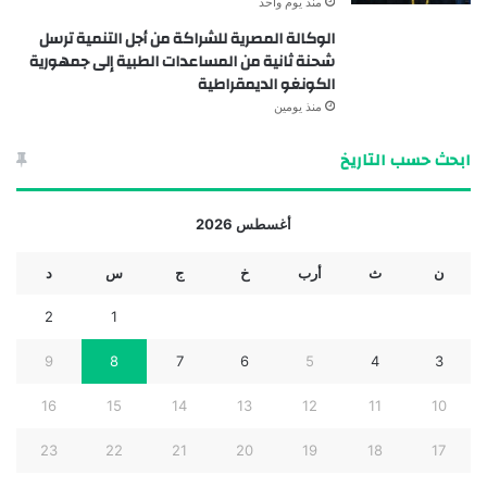
منذ يوم واحد
الوكالة المصرية للشراكة من أجل التنمية ترسل
شحنة ثانية من المساعدات الطبية إلى جمهورية
الكونغو الديمقراطية
منذ يومين
ابحث حسب التاريخ
أغسطس 2026
ن
ث
أرب
خ
ج
س
د
2
1
9
8
7
6
5
4
3
16
15
14
13
12
11
10
23
22
21
20
19
18
17