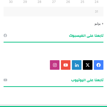
30
29
28
27
26
25
24
31
« يوليو
تابعنا على الفيسبوك
ف
X
ل
ي
ا
ي
ي
و
ن
تابعنا على اليوتيوب
س
ن
ت
س
ب
ك
ي
ت
و
د
و
ق