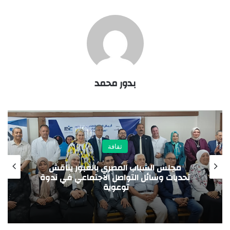
بدور محمد
الصحة والجمال
نحو مجتمع أكثر وعيًا.. مؤتمر «صرخات صامتة
على حافة الانهيار» يختتم أعماله بتوصيات
مهمة