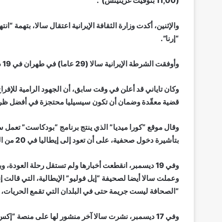
(11,00 بتوقيت غرينيتش)”.
والإثنين، أكدت وزارة الثقافة الإيرانية اعتقال سالا، بتهمة “انت
“إرنا”.
وأوفقت الشرطة الإيرانية سالا (29 عاما) في طهران في 19 ديسمبر، وتم احتجازها في سجن “إوين”.
وكان تاياني قد أعلن في وقت سابق، أن الجهود الرامية للإفر
قضية معقّدة وضمان أن تكون سيسيليا محتجزة في أفضل ظرو
بتأشيرة دخول صحفية، على أن تعود إلى إيطاليا في 20 من الشهر الجاري.
وفي 19 ديسمبر، انقطعت أخبارها ولم تستقل رحلة العودة، وبعدها اتصلت بوالدتها لتخبرها بأنه تم توقيفها.
وعملت سالا أيضا لصحيفة “إيل فوليو” الإيطالية، التي قالت إن
“الصحافة ليست جريمة حتى في البلدان التي تقمع الحريات، وم
وفي 17 ديسمبر، نشرت سالا آخر منشور لها على منصة “إ