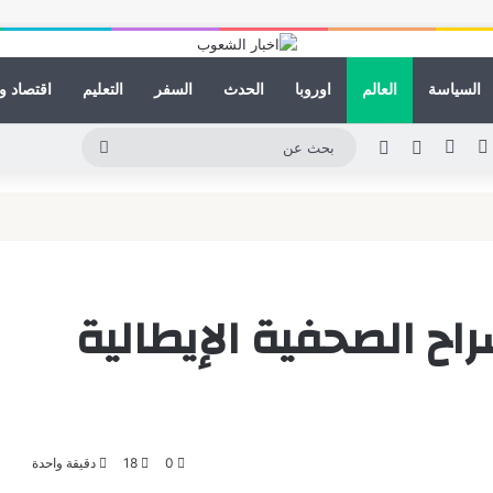
السياسة
العالم
اوروبا
الحدث
السفر
التعليم
اقتصاد و
كدإن
يوتيوب
انستقرام
مقال عشوائي
الوضع المظلم
بحث
عن
ميناء دمياط يستقبل عدد 17
سراح الصحفية الإيطالية
0
18
دقيقة واحدة