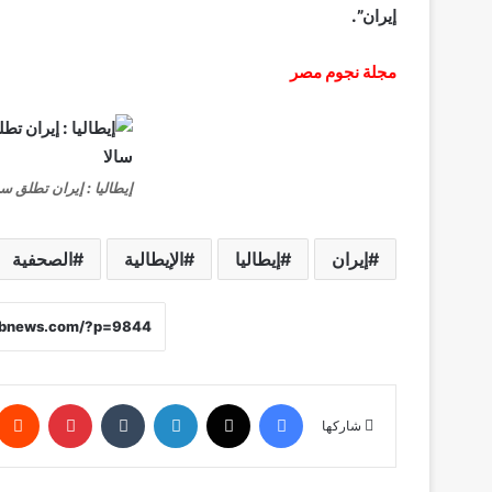
إيران”.
مجلة نجوم مصر
إيطاليا : إيران تطلق سر
إيران
إيطاليا
الإيطالية
الصحفية
فيسبوك
X
لينكدإن
‏Tumblr
بينتيريست
شاركها