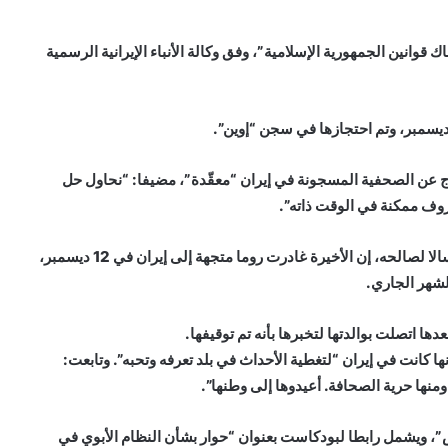
هاك قوانين الجمهورية الإسلامية”، وفق وكالة الأنباء الإيرانية الرسمية
اج عن الصحفية المسجونة في إيران “معقّدة”، مضيفا: “نحاول حل
ف ممكنة في الوقت ذاته”.
وقال موقع “كورا ميديا” الذي ينتج برنامج “بودكاست” تعمل سالا لصالحه، إن الأخيرة غادرت روما متجهة إلى إيران في 12 ديسمبر،
ها كانت في إيران “لتغطية الأحداث في بلد تعرفه وتحبه”. وتابعت:
نها حرية الصحافة. أعيدوها إلى وطنها”.
كس”، ويشمل رابطا لبودكاست بعنوان “حوار بشأن النظام الأبوي في