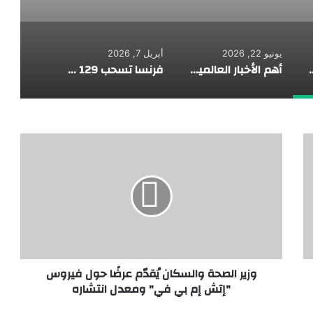
يونيو 22, 2026
أبريل 7, 2026
. الثلاثاء 23/6/2026
أهم الأخبار العالمية.. نشرة الظهيرة
فرنسا تسحب 129 طن ذهب من خزائن “الفيدرالي” الأميركي
وزير الصحة والسكان يُقدّم عرضًا حول فيروس
"إتش إم بي في" ومعدل انتشاره