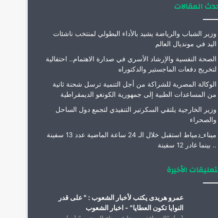
دث المقالات
وزير الشباب والرياضة يشيد بالأداء البطولي لمنتخب ناشئات
اليد في مونديال العالم
الصحة النفسية والإرشاد الأسري في صدارة الاهتمام.. احتفالية
لتخريج دفعات الماجستير والدكتوراه
الوكالة المصرية للشراكة من أجل التنمية ترسل شحنة ثانية
من المساعدات الطبية إلى جمهورية الكونغو الديمقراطية
وزير الخارجية يلتقي السكرتير التنفيذي لتجمع دول الساحل
والصحراء
ميناء_دمياط استقبل خلال الـ 24 ساعة الماضية عدد 13 سفينة
.. بينما غادر 12 سفينة
تعليقات الأخيرة
عمرو هريدى يكتب لأخبار الشعوب : " على قدر
النوايا تكون العطايا" - اخبار الشعوب
[…] “الصحافة ودورها فى بناء المجتمع “ […]...