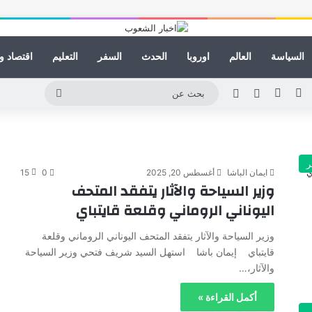
السياسة
العالم
اوروبا
الحدث
السفر
التعليم
اقتصاد و
ينكدإن
يوتيوب
انستقرام
مقال عشوائي
الوضع المظلم
بحث
عن
ر
ايمان الباشا
أغسطس 20, 2025
0
15
وزير السياحة والآثار يتفقد المتحف
اليوناني الروماني وقلعة قايتباي
وزير السياحة والآثار يتفقد المتحف اليوناني الروماني وقلعة
قايتباي إيمان باشا استهل السيد شريف فتحي وزير السياحة
والآثار،…
أكمل القراءة »