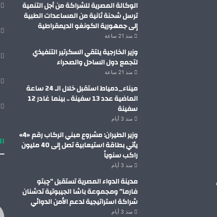
الوكالة المصرية للشراكة من أجل التنمية
ترسل شحنة ثانية من المساعدات الطبية
إلى جمهورية الكونغو الديمقراطية
منذ 21 ساعة
وزير الخارجية يلتقي السكرتير التنفيذي
لتجمع دول الساحل والصحراء
منذ 21 ساعة
ميناء_دمياط استقبل خلال الـ 24 ساعة
الماضية عدد 13 سفينة .. بينما غادر 12
سفينة
منذ 3 أيام
وزير الطيران: مشروع مبني الركاب رقم «4»
ال
يأتي بطاقة استيعابية تصل إلى 40 مليون
راكب سنوياً
منذ 3 أيام
مدينة الدواء المصرية تستقبل “چبتو
فارما” ومجموعة باشا الجيبوتية تدشنان
شراكة استراتيجية لدعم الأمن الدوائي
منذ 3 أيام