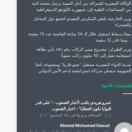
الوكالة المصرية للشراكة من أجل التنمية ترسل شحنة ثانية
من المساعدات الطبية إلى جمهورية الكونغو الديمقراطية
وزير الخارجية يلتقي السكرتير التنفيذي لتجمع دول الساحل
والصحراء
ميناء_دمياط استقبل خلال الـ 24 ساعة الماضية عدد 13 سفينة
.. بينما غادر 12 سفينة
وزير الطيران: مشروع مبني الركاب رقم «4» يأتي بطاقة
استيعابية تصل إلى 40 مليون راكب سنوياً
مدينة الدواء المصرية تستقبل “چبتو فارما” ومجموعة باشا
الجيبوتية تدشنان شراكة استراتيجية لدعم الأمن الدوائي
تعليقات الأخيرة
عمرو هريدى يكتب لأخبار الشعوب : " على قدر
النوايا تكون العطايا" - اخبار الشعوب
[…] “الصحافة ودورها فى بناء المجتمع “ […]...
Ahmed Mohamed Daoud
رائع ومبدع حقيقه انا من عشاق الماضي كنت أود أن