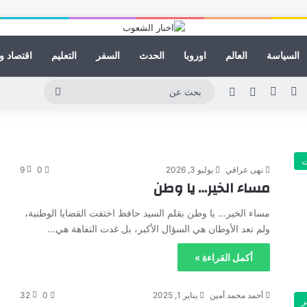
السياسة
العالم
اوروبا
الحدث
السفر
التعليم
اقتصاد و
ينكدإن
يوتيوب
انستقرام
مقال عشوائي
الوضع المظلم
بحث
عن
ت
نهى عراقي
يوليو 3, 2026
0
9
مساء الخير… يا وطن
مساء الخير… يا وطن بقلم السيد حافظ اختفت القضايا الوطنية،
ولم تعد الأوطان هي السؤال الأكبر، بل غدت التفاهة هي…
أكمل القراءة »
أحمد محمد أمين
يناير 1, 2025
0
32
ر