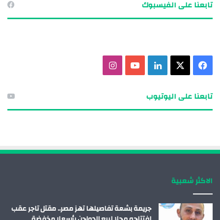
تابعنا على الفيسبوك
ف
X
ل
ي
ا
ي
ي
و
ن
تابعنا على اليوتيوب
س
ن
ت
س
ب
ك
ي
ت
و
د
و
ق
ك
إ
ب
ر
الاكثر شعبية
ن
ا
م
جريمة بشعة تفاصيلها تهز مصر.. مقتل تاجر عقب
افتتاحه محلا لبيع الدواجن بأسعار مخفضة