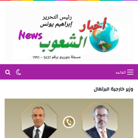
بح
الوضع ا
القائمة
وزير خارجية البرتغال