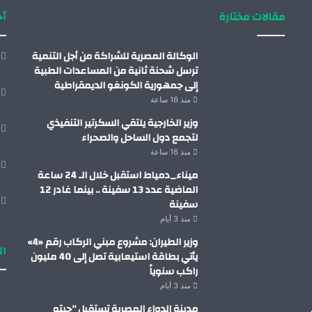
مقالات مختارة
أح
الوكالة المصرية للشراكة من أجل التنمية
ترسل شحنة ثانية من المساعدات الطبية
إلى جمهورية الكونغو الديمقراطية
منذ 16 ساعة
وزير الخارجية يلتقي السكرتير التنفيذي
لتجمع دول الساحل والصحراء
منذ 16 ساعة
ميناء_دمياط استقبل خلال الـ 24 ساعة
الماضية عدد 13 سفينة .. بينما غادر 12
سفينة
منذ 3 أيام
وزير الطيران: مشروع مبني الركاب رقم «4»
ال
يأتي بطاقة استيعابية تصل إلى 40 مليون
راكب سنوياً
منذ 3 أيام
مدينة الدواء المصرية تستقبل “چبتو