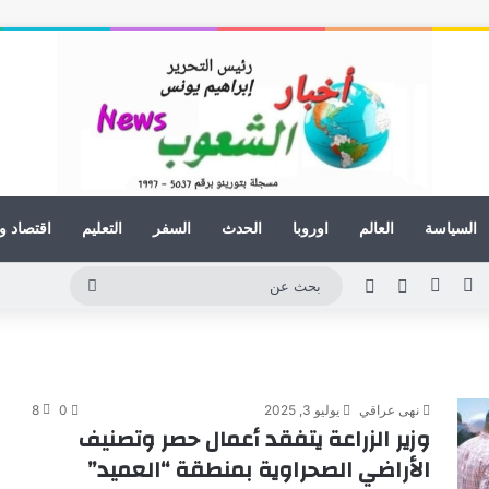
السياسة
العالم
اوروبا
الحدث
السفر
التعليم
اقتصاد و
ينكدإن
يوتيوب
انستقرام
مقال عشوائي
الوضع المظلم
بحث
عن
نهى عراقي
يوليو 3, 2025
0
8
وزير الزراعة يتفقد أعمال حصر وتصنيف
الأراضي الصحراوية بمنطقة “العميد”