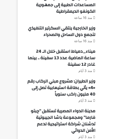
المساعدات الطبية إلى جمهورية
الكونغو الديمقراطية
منذ 16 ساعة
وزير الخارجية يلتقي السكرتير التنفيذي
لتجمع دول الساحل والصحراء
منذ 16 ساعة
ميناء_دمياط استقبل خلال الـ 24
ساعة الماضية عدد 13 سفينة .. بينما
غادر 12 سفينة
منذ 3 أيام
وزير الطيران: مشروع مبني الركاب رقم
«4» يأتي بطاقة استيعابية تصل إلى
40 مليون راكب سنوياً
منذ 3 أيام
مدينة الدواء المصرية تستقبل “چبتو
فارما” ومجموعة باشا الجيبوتية
تدشنان شراكة استراتيجية لدعم
الأمن الدوائي
منذ 3 أيام