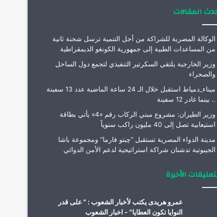
دث المقالات
الوكالة المصرية للشراكة من أجل التنمية ترسل شحنة ثانية
من المساعدات الطبية إلى جمهورية الكونغو الديمقراطية
وزير الخارجية يلتقي السكرتير التنفيذي لتجمع دول الساحل
والصحراء
ميناء_دمياط استقبل خلال الـ 24 ساعة الماضية عدد 13 سفينة
.. بينما غادر 12 سفينة
وزير الطيران: مشروع مبني الركاب رقم «4» يأتي بطاقة
استيعابية تصل إلى 40 مليون راكب سنوياً
مدينة الدواء المصرية تستقبل “چبتو فارما” ومجموعة باشا
الجيبوتية تدشنان شراكة استراتيجية لدعم الأمن الدوائي
تعليقات الأخيرة
عمرو هريدى يكتب لأخبار الشعوب : " على قدر
النوايا تكون العطايا" - اخبار الشعوب