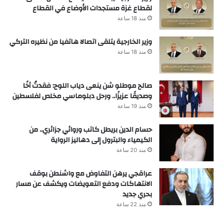
لقطاع غزة مستجدات الأوضاع في القطاع
منذ 18 ساعة
وزير الخارجية يتلقى اتصالا هاتفيا من نظيره التركي
منذ 18 ساعة
صالح موطلو شن ينعى دياب اللوح: فقدتُ أخًا
وصديقًا عزيزًا.. ورحل دبلوماسي مخلص لفلسطين
منذ 19 ساعة
حسام الدين بريطل كاتب وروائي جزائري.. من
الكيمياء والبترول إلى دهاليز الرواية
منذ 20 ساعة
عراقجي يرهن التفاوض مع واشنطن بوقف
الانتهاكات ودفع التعويضات ويكشف عن مسار
بحري جديد
منذ 22 ساعة