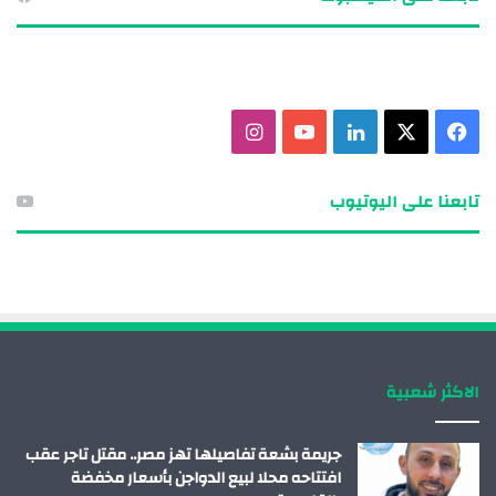
ف
X
ل
ي
ا
ي
ي
و
ن
تابعنا على اليوتيوب
س
ن
ت
س
ب
ك
ي
ت
و
د
و
ق
ك
إ
ب
ر
الاكثر شعبية
ن
ا
م
جريمة بشعة تفاصيلها تهز مصر.. مقتل تاجر عقب
افتتاحه محلا لبيع الدواجن بأسعار مخفضة