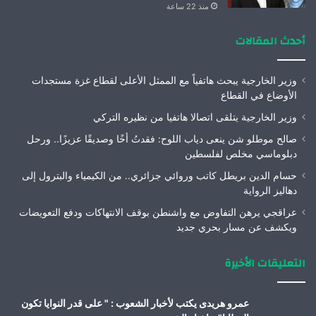
منذ 22 ساعة
أحدث المقالات
وزير الخارجية يبحث هاتفياً مع الممثل الأعلى لقطاع غزة مستجدات
الأوضاع في القطاع
وزير الخارجية يتلقى اتصالا هاتفيا من نظيره التركي
صالح موطلو شن ينعى دياب اللوح: فقدتُ أخًا وصديقًا عزيزًا.. ورحل
دبلوماسي مخلص لفلسطين
حسام الدين بريطل كاتب وروائي جزائري.. من الكيمياء والبترول إلى
دهاليز الرواية
عراقجي يرهن التفاوض مع واشنطن بوقف الانتهاكات ودفع التعويضات
ويكشف عن مسار بحري جديد
التعليقات الأخيرة
عمرو هريدى يكتب لأخبار الشعوب : " على قدر النوايا تكون